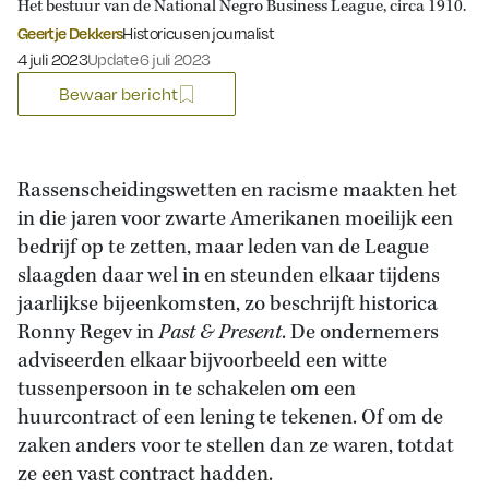
Het bestuur van de National Negro Business League, circa 1910.
Geertje Dekkers
Historicus en journalist
Gepubliceerd op:
4 juli 2023
Update 6 juli 2023
Bewaar bericht
Rassenscheidingswetten en racisme maakten het
in die jaren voor zwarte Amerikanen moeilijk een
bedrijf op te zetten, maar leden van de League
slaagden daar wel in en steunden elkaar tijdens
jaarlijkse bijeenkomsten, zo beschrijft historica
Ronny Regev in
Past & Present
. De ondernemers
adviseerden elkaar bijvoorbeeld een witte
tussenpersoon in te schakelen om een
huurcontract of een lening te tekenen. Of om de
zaken anders voor te stellen dan ze waren, totdat
ze een vast contract hadden.