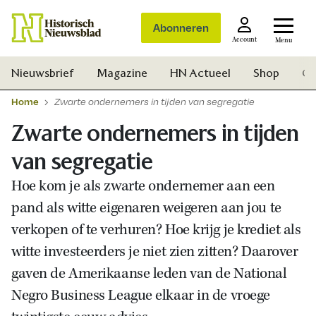
Abonneren
Account
Menu
Nieuwsbrief
Magazine
HN Actueel
Shop
Ge
Home
Zwarte ondernemers in tijden van segregatie
Zwarte ondernemers in tijden
van segregatie
Hoe kom je als zwarte ondernemer aan een
pand als witte eigenaren weigeren aan jou te
verkopen of te verhuren? Hoe krijg je krediet als
witte investeerders je niet zien zitten? Daarover
gaven de Amerikaanse leden van de National
Negro Business League elkaar in de vroege
Zoek