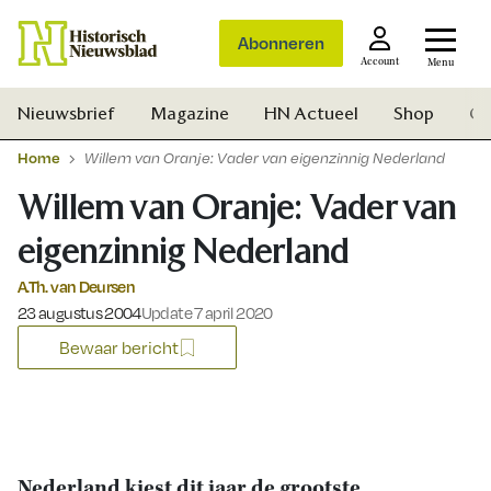
Abonneren
Account
Menu
Nieuwsbrief
Magazine
HN Actueel
Shop
Ge
Home
Willem van Oranje: Vader van eigenzinnig Nederland
Willem van Oranje: Vader van
eigenzinnig Nederland
A.Th. van Deursen
Gepubliceerd op:
23 augustus 2004
Update 7 april 2020
Bewaar bericht
Zoek
Nederland kiest dit jaar de grootste