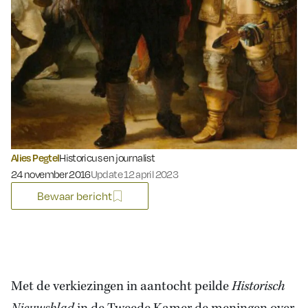
Alies Pegtel
Historicus en journalist
Gepubliceerd op:
24 november 2016
Update 12 april 2023
Bewaar bericht
Met de verkiezingen in aantocht peilde
Historisch