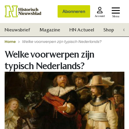
Abonneren
Account
Menu
Nieuwsbrief
Magazine
HN Actueel
Shop
Ge
Home
Welke voorwerpen zijn typisch Nederlands?
Welke voorwerpen zijn
typisch Nederlands?
Zoek