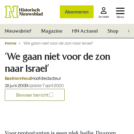
Abonneren
Account
Menu
Nieuwsbrief
Magazine
HN Actueel
Shop
Ge
Home
‘We gaan niet voor de zon naar Israel’
‘We gaan niet voor de zon
naar Israel’
Bas Kromhout
Hoofdredacteur
Gepubliceerd op:
18 juni 2009
Update 7 april 2020
Bewaar bericht
Zoek
Voor protestanten is geen plek heilig. Daarom