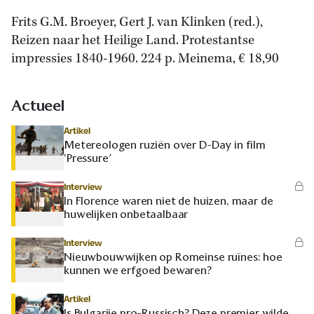
Frits G.M. Broeyer, Gert J. van Klinken (red.),
Reizen naar het Heilige Land. Protestantse
impressies 1840-1960. 224 p. Meinema, € 18,90
Actueel
Artikel
Metereologen ruziën over D-Day in film
‘Pressure’
Interview
In Florence waren niet de huizen, maar de
huwelijken onbetaalbaar
Interview
Nieuwbouwwijken op Romeinse ruïnes: hoe
kunnen we erfgoed bewaren?
Artikel
Is Bulgarije pro-Russisch? Deze premier wilde