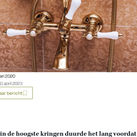
eerd op:
ari 2020
1 april 2023
ar bericht
 in de hoogste kringen duurde het lang voordat