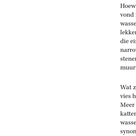
Hoewe
vond 
wasse
lekke
die e
narro
stene
muurt
Wat z
vies 
Meer 
katte
wasse
synon