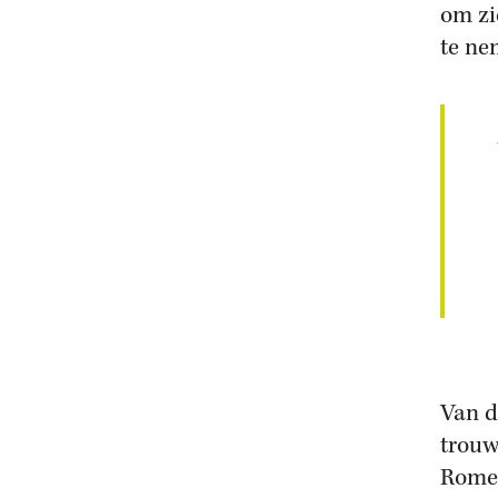
om zi
te ne
Van d
trouw
Romei