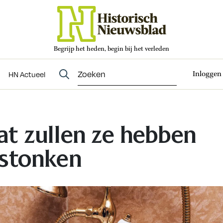
Begrijp het heden, begin bij het verleden
Abonneren
t
Evenementen
HN Actueel
Inloggen
HN Actueel
t zullen ze hebben
stonken