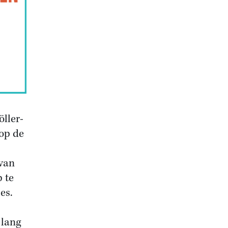
öller-
op de
 van
 te
es.
 lang