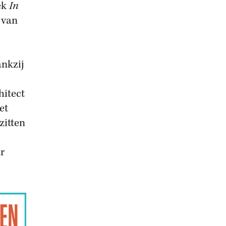
ek
In
van
ankzij
hitect
et
zitten
r