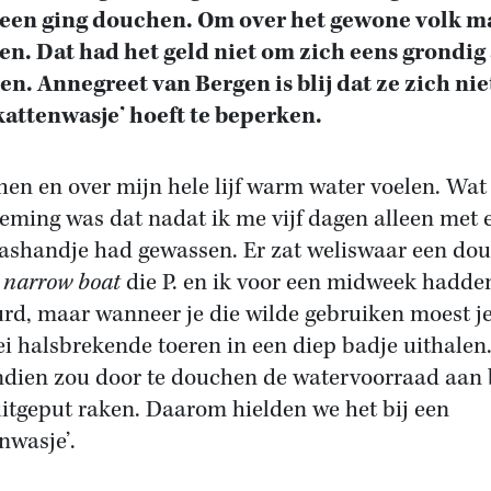
een ging douchen. Om over het gewone volk ma
en. Dat had het geld niet om zich eens grondig 
en. Annegreet van Bergen is blij dat ze zich nie
kattenwasje’ hoeft te beperken.
en en over mijn hele lijf warm water voelen. Wat
eming was dat nadat ik me vijf dagen alleen met 
ashandje had gewassen. Er zat weliswaar een do
e
narrow boat
die P. en ik voor een midweek hadde
rd, maar wanneer je die wilde gebruiken moest j
lei halsbrekende toeren in een diep badje uithalen
dien zou door te douchen de watervoorraad aan
uitgeput raken. Daarom hielden we het bij een
nwasje’.