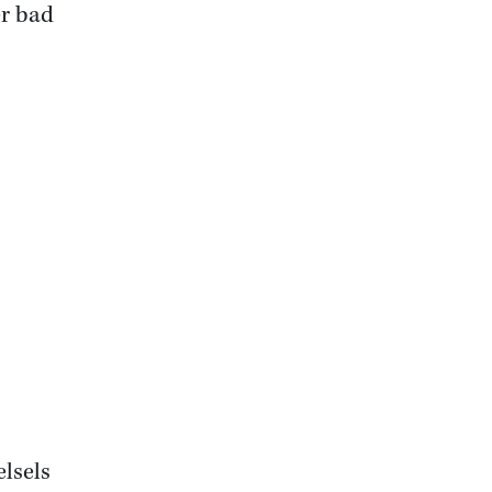
er bad
lsels