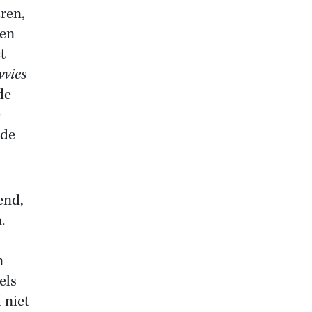
ren,
nen
t
vvies
de
e
nde
end,
.
n
els
 niet