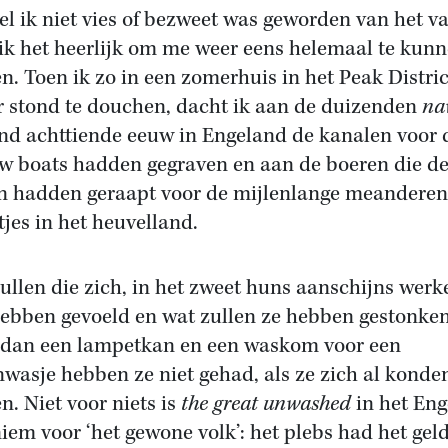
l ik niet vies of bezweet was geworden van het va
ik het heerlijk om me weer eens helemaal te kun
n. Toen ik zo in een zomerhuis in het Peak Distric
r stond te douchen, dacht ik aan de duizenden
na
ind achttiende eeuw in Engeland de kanalen voor 
w boats hadden gegraven en aan de boeren die d
n hadden geraapt voor de mijlenlange meandere
jes in het heuvelland.
ullen die zich, in het zweet huns aanschijns werk
hebben gevoeld en wat zullen ze hebben gestonken
dan een lampetkan en een waskom voor een
nwasje hebben ze niet gehad, als ze zich al konde
n. Niet voor niets is
the great unwashed
in het Eng
iem voor ‘het gewone volk’: het plebs had het geld