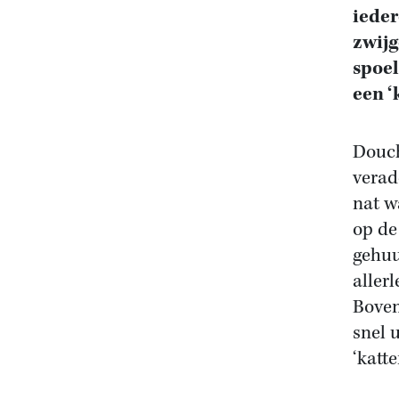
ieder
zwijg
spoel
een ‘
Douch
verad
nat w
op d
gehuu
aller
Boven
snel 
‘katte