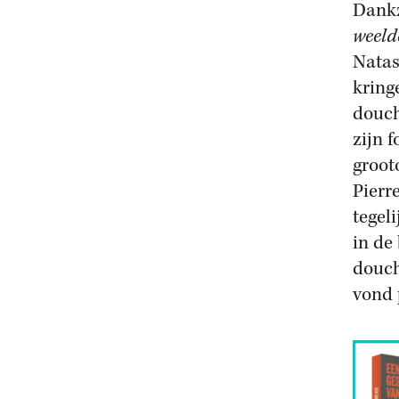
Dankz
weeld
Natas
kring
douch
zijn 
groot
Pierr
tegel
in de
douch
vond 