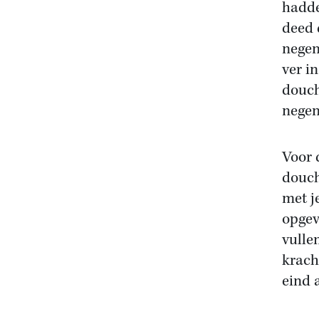
hadde
deed 
negen
ver i
douch
negen
Voor 
douch
met j
opgev
vulle
krach
eind 