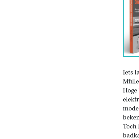
Iets l
Mülle
Hoge 
elekt
moder
beken
Toch 
badka