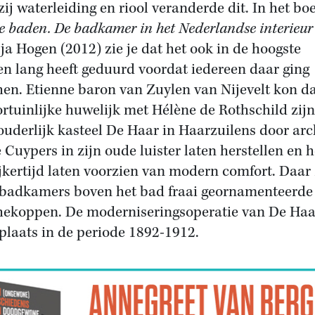
ij waterleiding en riool veranderde dit. In het bo
e baden.
De badkamer in het Nederlandse interieur
ja Hogen (2012) zie je dat het ook in de hoogste
en lang heeft geduurd voordat iedereen daar ging
en. Etienne baron van Zuylen van Nijevelt kon d
fortuinlijke huwelijk met Hélène de Rothschild zijn
ouderlijk kasteel De Haar in Haarzuilens door arc
e Cuypers in zijn oude luister laten herstellen en h
ijkertijd laten voorzien van modern comfort. Daar 
 badkamers boven het bad fraai geornamenteerde
ekoppen. De moderniseringsoperatie van De Haa
plaats in de periode 1892-1912.