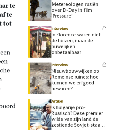
Metereologen ruziën
ar te
over D-Day in film
af te
‘Pressure’
t tot
Interview
In Florence waren niet
de huizen, maar de
huwelijken
 een
onbetaalbaar
een
Interview
uche
Nieuwbouwwijken op
Romeinse ruïnes: hoe
n
kunnen we erfgoed
e
bewaren?
.
Artikel
 boord
Is Bulgarije pro-
Russisch? Deze premier
wilde van zijn land de
zestiende Sovjet-staat
maken