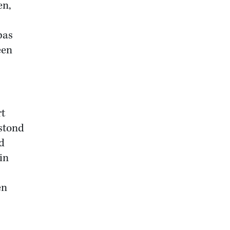
en,
pas
een
rt
stond
rd
in
en