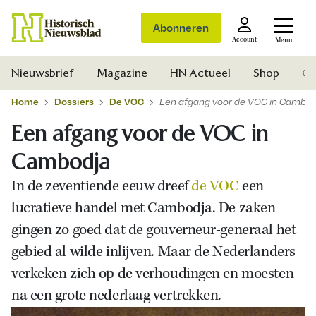
Abonneren
Account
Menu
Nieuwsbrief
Magazine
HN Actueel
Shop
Ge
Home
Dossiers
De VOC
Een afgang voor de VOC in Cambo
Een afgang voor de VOC in
Cambodja
In de zeventiende eeuw dreef
de VOC
een
lucratieve handel met Cambodja. De zaken
gingen zo goed dat de gouverneur-generaal het
gebied al wilde inlijven. Maar de Nederlanders
verkeken zich op de verhoudingen en moesten
na een grote nederlaag vertrekken.
Zoek