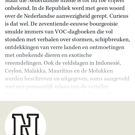
Maar die Nederlandse missie is tot nu toe vrijwel
onbekend. In de Republiek werd met geen woord
over de Nederlandse aanwezigheid gerept. Curieus
is dat wel. De zeventiende-eeuwse bourgeoisie
smulde immers van VOC-dagboeken die vol
stonden met verhalen over stormen, schipbreuken,
ontdekkingen van verre landen en ontmoetingen
met onbekende dieren en exotische
vreemdelingen. Ook de veldslagen in Indonesië,
Ceylon, Malakka, Mauritius en de Molukken
werden beschreven en uitgegeven, soms aangevuld
met een persoonlijk relaas van de verteller.
Waarom is er niets te vinden over Cambodja?