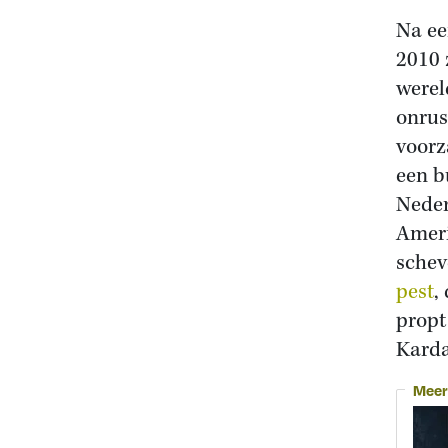
Na ee
2010 
werel
onrus
voorza
een b
Neder
Ameri
schev
pest
,
propt
Karda
Meer