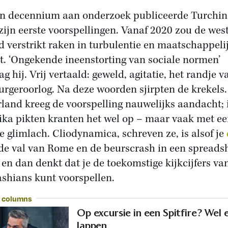
n decennium aan onderzoek publiceerde Turchin
zijn eerste voorspellingen. Vanaf 2020 zou de wes
d verstrikt raken in turbulentie en maatschappeli
t. ‘Ongekende ineenstorting van sociale normen’
g hij. Vrij vertaald: geweld, agitatie, het randje v
urgeroorlog. Na deze woorden sjirpten de krekels.
land kreeg de voorspelling nauwelijks aandacht; 
ka pikten kranten het wel op – maar vaak met e
e glimlach. Cliodynamica, schreven ze, is alsof je
 de val van Rome en de beurscrash in een spreads
 en dan denkt dat je de toekomstige kijkcijfers va
shians kunt voorspellen.
 columns
Op excursie in een Spitfire? Wel 
lappen