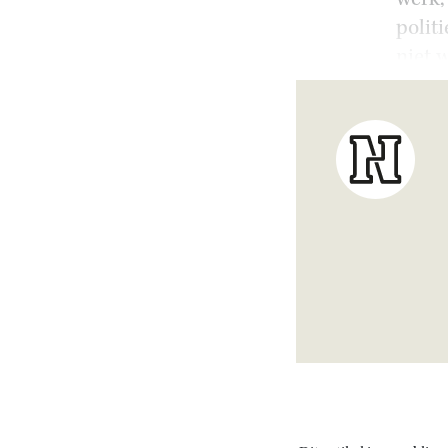
polit
niet w