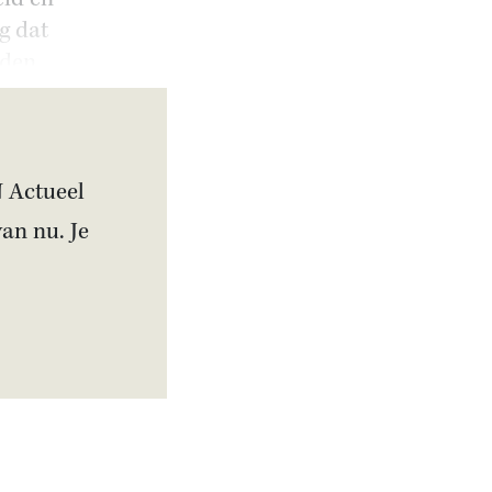
g dat
leden.
N Actueel
van nu. Je