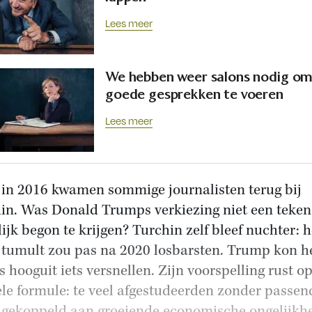
Lees meer
We hebben weer salons nodig om
goede gesprekken te voeren
Lees meer
in 2016 kwamen sommige journalisten terug bij
in. Was Donald Trumps verkiezing niet een teken
lijk begon te krijgen? Turchin zelf bleef nuchter: h
 tumult zou pas na 2020 losbarsten. Trump kon h
s hooguit iets versnellen. Zijn voorspelling rust o
le formule: te veel afgestudeerden zonder passen
 gekoppeld aan groeiende economische ongelijkh