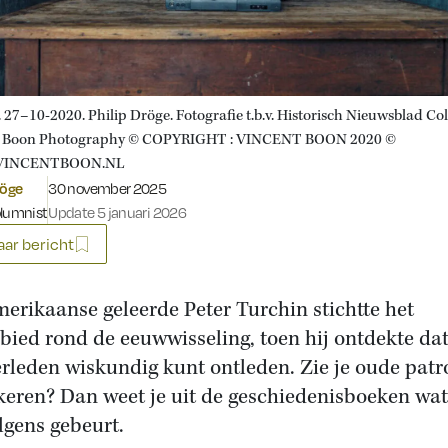
 27–10-2020. Philip Dröge. Fotografie t.b.v. Historisch Nieuwsblad Co
t Boon Photography © COPYRIGHT : VINCENT BOON 2020 ©
INCENTBOON.NL
Gepubliceerd op:
röge
30 november 2025
olumnist
Update 5 januari 2026
ar bericht
erikaanse geleerde Peter Turchin stichtte het
bied rond de eeuwwisseling, toen hij ontdekte dat
erleden wiskundig kunt ontleden. Zie je oude pat
keren? Dan weet je uit de geschiedenisboeken wat
lgens gebeurt.