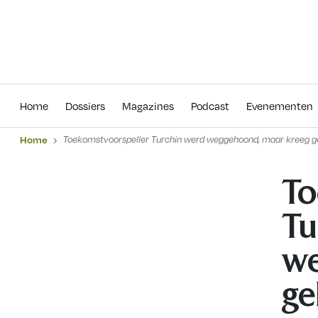
Home
Dossiers
Magazines
Podcas
Home
Dossiers
Magazines
Podcast
Evenementen
Home
Toekomstvoorspeller Turchin werd weggehoond, maar kreeg ge
To
Tu
we
ge