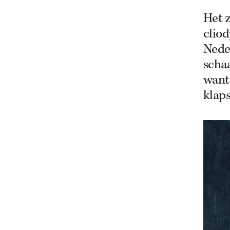
Het z
clio
Neder
schaa
want
klaps