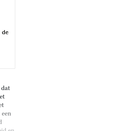
 de
 dat
et
et
p een
d
eid en