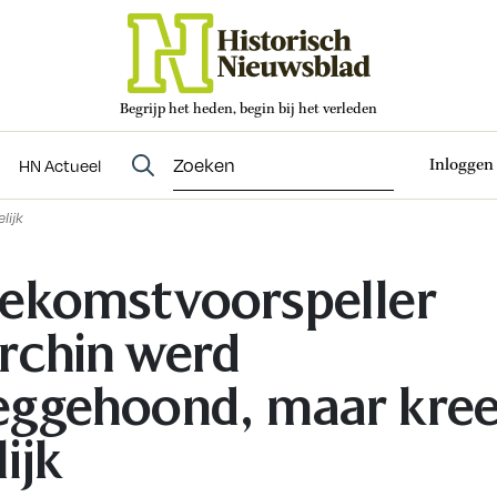
Begrijp het heden, begin bij het verleden
Abonneren
t
Evenementen
HN Actueel
Inloggen
HN Actueel
lijk
ekomstvoorspeller
rchin werd
ggehoond, maar kre
lijk