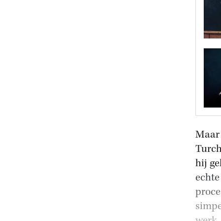
Maar 
Turch
hij ge
echte
proce
simpe
werk,