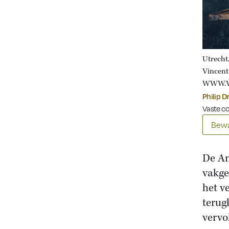
Utrecht.
Vincen
WWW.V
Philip D
Vaste c
Bewa
De Am
vakge
het v
terug
vervo