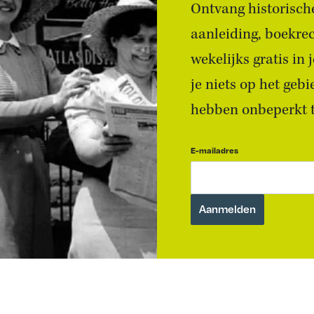
Ontvang historische
aanleiding, boekre
wekelijks gratis in
je niets op het geb
hebben onbeperkt to
E-mailadres