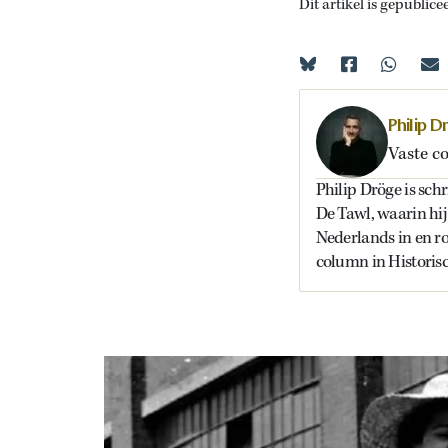
Dit artikel is gepublice
Philip D
Vaste c
Philip Dröge is schr
De Tawl, waarin hij
Nederlands in en ro
column in Historis