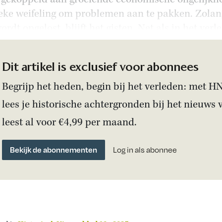
ieke weifeling om problemen aan te pakken. Zolan
ordt opgelost, blijft het gisten. Net als in het ver
Dit artikel is exclusief voor abonnees
Begrijp het heden, begin bij het verleden: met H
lees je historische achtergronden bij het nieuws 
leest al voor €4,99 per maand.
Bekijk de abonnementen
Log in als abonnee