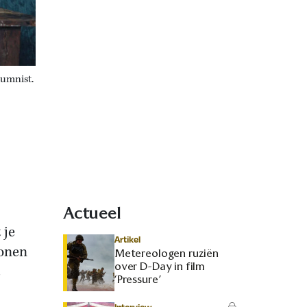
lumnist.
Actueel
 je
Artikel
ronen
Metereologen ruziën
over D-Day in film
‘Pressure’