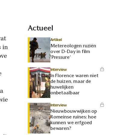
Actueel
vat
Artikel
Metereologen ruziën
 in
over D-Day in film
ove
‘Pressure’
Interview
e
In Florence waren niet
de huizen, maar de
huwelijken
ta
onbetaalbaar
wie
Interview
Nieuwbouwwijken op
Romeinse ruïnes: hoe
kunnen we erfgoed
bewaren?