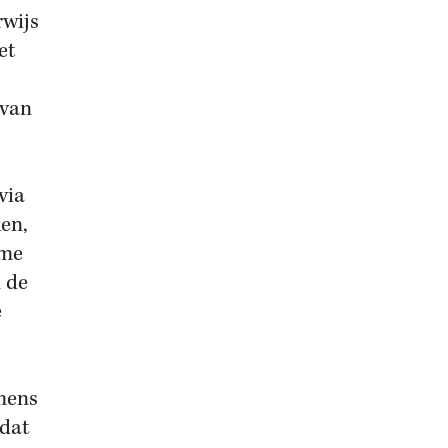
rwijs
et
 van
via
en,
sme
n de
e
amens
 dat