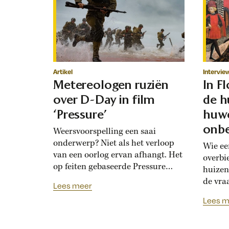
Artikel
Intervie
Metereologen ruziën
In F
over D-Day in film
de h
‘Pressure’
huwe
onbe
Weersvoorspelling een saai
onderwerp? Niet als het verloop
Wie ee
van een oorlog ervan afhangt. Het
overbi
op feiten gebaseerde Pressure
huizen
toont de hoogoplopende ruzie
de vra
Lees meer
tussen geallieerde meteorologen
Renais
Lees m
over de verwachting voor D-Day.
ook la
Bedolven onder tegenstrijdige
doordat
adviezen moet opperbevelhebber
opdrev