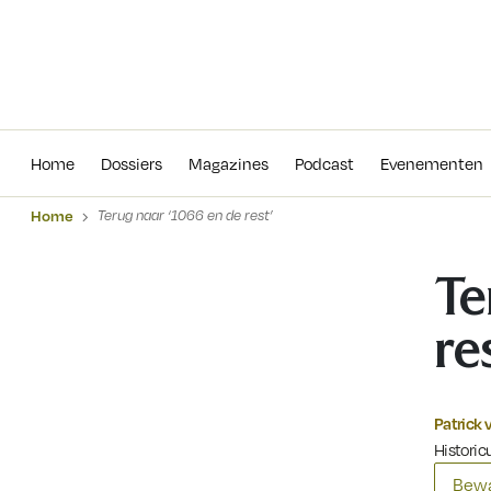
Home
Dossiers
Magazines
Podcas
Home
Dossiers
Magazines
Podcast
Evenementen
Home
Terug naar ‘1066 en de rest’
Te
re
Patrick 
Historicu
Bewa