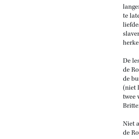
lange
te la
liefd
slave
herke
De le
de Ro
de bu
(niet 
twee 
Britt
Niet 
de Ro