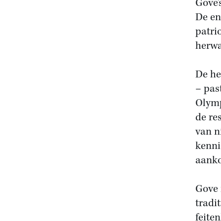
Gove’
De en
patri
herwa
De he
– pas
Olymp
de re
van n
kenni
aank
Gove 
tradi
feite