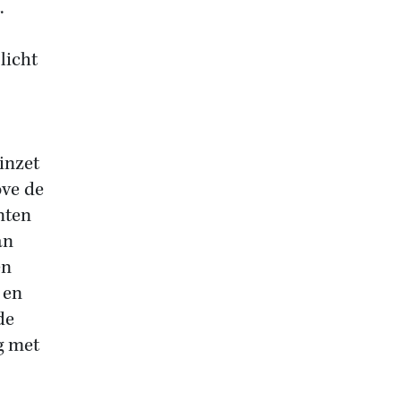
.
licht
 inzet
ove de
nten
an
en
 en
de
g met