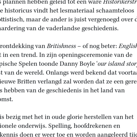
s plannen hebben geleid tot een ware
Historikerstr
e historicus vindt het lesmateriaal schaamteloos
ottistisch, maar de ander is juist vergenoegd over 
ardering van de vaderlandse geschiedenis.
rontdekking van
Britishness
– of nog beter:
Englis
t in een trend. In zijn openingsceremonie van de
ische Spelen toonde Danny Boyle ‘
our island stor
st van de wereld. Onlangs werd bekend dat voort
ieuwe Britten verlangd zal worden dat ze een ger
s hebben van de geschiedenis in het land van
omst.
is bezig met het in oude glorie herstellen van het
tionele onderwijs. Spelling, hoofdrekenen en
nkennis doen er weer toe en worden aangeleerd tij