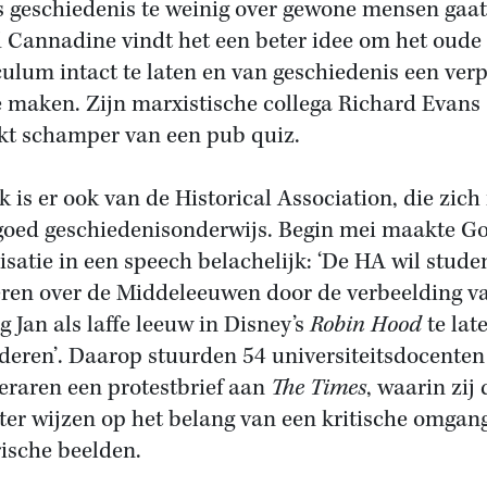
s geschiedenis te weinig over gewone mensen gaat
 Cannadine vindt het een beter idee om het oude
culum intact te laten en van geschiedenis een verp
e maken. Zijn marxistische collega Richard Evans
kt schamper van een pub quiz.
k is er ook van de Historical Association, die zich
goed geschiedenisonderwijs. Begin mei maakte G
isatie in een speech belachelijk: ‘De HA wil stude
leren over de Middeleeuwen door de verbeelding v
g Jan als laffe leeuw in Disney’s
Robin Hood
te lat
deren’. Daarop stuurden 54 universiteitsdocenten
eraren een protestbrief aan
The Times
, waarin zij 
ter wijzen op het belang van een kritische omgan
rische beelden.