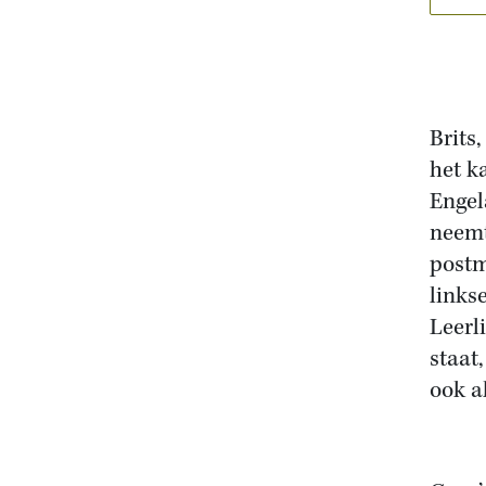
Brits
het k
Engel
neemt
postm
links
Leerl
staat
ook a