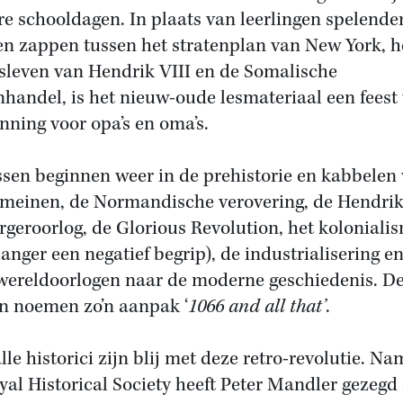
re schooldagen. In plaats van leerlingen spelende
ten zappen tussen het stratenplan van New York, h
esleven van Hendrik VIII en de Somalische
nhandel, is het nieuw-oude lesmateriaal een feest
nning voor opa’s en oma’s.
ssen beginnen weer in de prehistorie en kabbelen 
meinen, de Normandische verovering, de Hendrik
rgeroorlog, de Glorious Revolution, het koloniali
langer een negatief begrip), de industrialisering e
wereldoorlogen naar de moderne geschiedenis. D
en noemen zo’n aanpak ‘
1066 and all that’
.
alle historici zijn blij met deze retro-revolutie. N
yal Historical Society heeft Peter Mandler gezegd