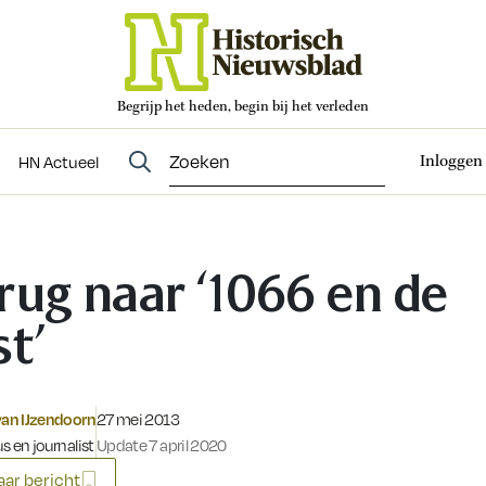
Begrijp het heden, begin bij het verleden
Abonneren
t
Evenementen
HN Actueel
Inloggen
HN Actueel
rug naar ‘1066 en de
st’
Gepubliceerd op:
van IJzendoorn
27 mei 2013
s en journalist
Update 7 april 2020
ar bericht