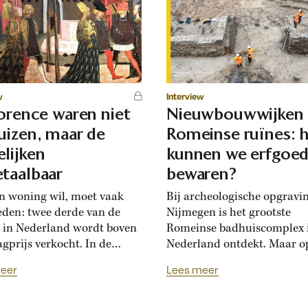
w
Interview
lorence waren niet
Nieuwbouwwijken
uizen, maar de
Romeinse ruïnes: 
lijken
kunnen we erfgoe
taalbaar
bewaren?
n woning wil, moet vaak
Bij archeologische opgravi
eden: twee derde van de
Nijmegen is het grootste
 in Nederland wordt boven
Romeinse badhuiscomplex 
agprijs verkocht. In de
Nederland ontdekt. Maar o
sance hadden Florentijnen
plek van de opgraving wor
eer
Lees meer
st van overbiedingsgekte:
binnenkort een nieuwe wo
 rijke families de prijs
gebouwd. Hoogleraar Moni
en, ontstond er
van den Dries legt uit hoe