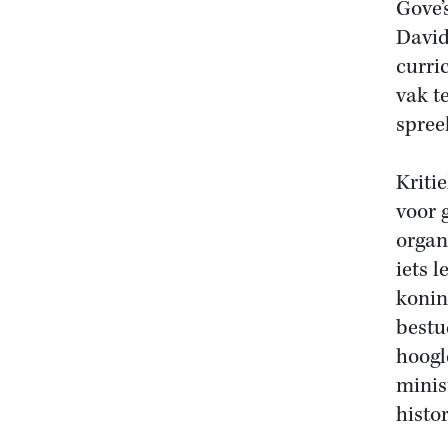
Gove’
David
curri
vak t
spree
Kritie
voor 
organ
iets 
konin
bestu
hoogl
minis
histo