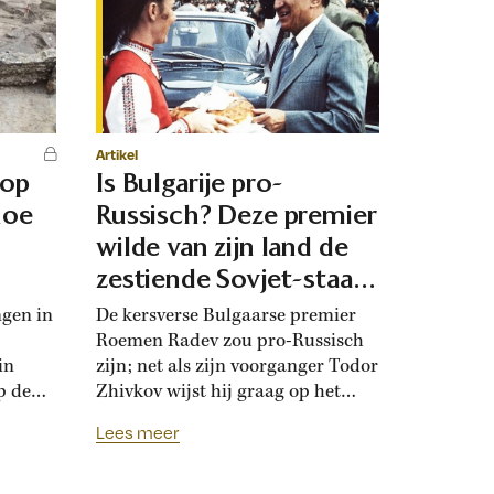
Artikel
 op
Is Bulgarije pro-
hoe
Russisch? Deze premier
d
wilde van zijn land de
zestiende Sovjet-staat
maken
ngen in
De kersverse Bulgaarse premier
Roemen Radev zou pro-Russisch
in
zijn; net als zijn voorganger Todor
p de
Zhivkov wijst hij graag op het
dt
Russische bevrijdingsverhaal van
Lees meer
onwijk
1878. Die vroegere premier was zo
que
loyaal aan het Kremlin, dat hij de
Bulgaarse soevereiniteit inzette in