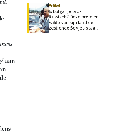
eit
.
Artikel
Is Bulgarije pro-
Russisch? Deze premier
de
wilde van zijn land de
zestiende Sovjet-staat
maken
hness
y
’ aan
aan
ede
dens