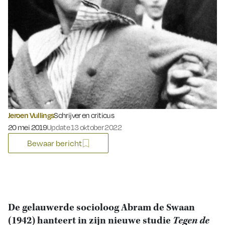
Jeroen Vullings
Schrijver en criticus
Gepubliceerd op:
20 mei 2019
Update 13 oktober 2022
Bewaar bericht
De gelauwerde socioloog Abram de Swaan
(1942) hanteert in zijn nieuwe studie
Tegen de