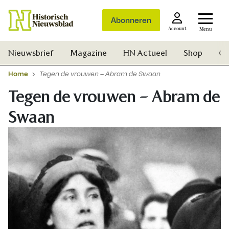
Abonneren
Account
Menu
Nieuwsbrief
Magazine
HN Actueel
Shop
Ge
Home
Tegen de vrouwen – Abram de Swaan
Tegen de vrouwen – Abram de
Swaan
Zoek