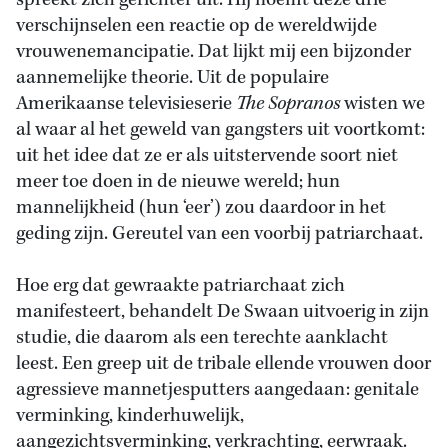
spreekt zich gerichter uit. Hij noemt deze drie
verschijnselen een reactie op de wereldwijde
vrouwenemancipatie. Dat lijkt mij een bijzonder
aannemelijke theorie. Uit de populaire
Amerikaanse televisieserie
The Sopranos
wisten we
al waar al het geweld van gangsters uit voortkomt:
uit het idee dat ze er als uitstervende soort niet
meer toe doen in de nieuwe wereld; hun
mannelijkheid (hun ‘eer’) zou daardoor in het
geding zijn. Gereutel van een voorbij patriarchaat.
Hoe erg dat gewraakte patriarchaat zich
manifesteert, behandelt De Swaan uitvoerig in zijn
studie, die daarom als een terechte aanklacht
leest. Een greep uit de tribale ellende vrouwen door
agressieve mannetjesputters aangedaan: genitale
verminking, kinderhuwelijk,
aangezichtsverminking, verkrachting, eerwraak.