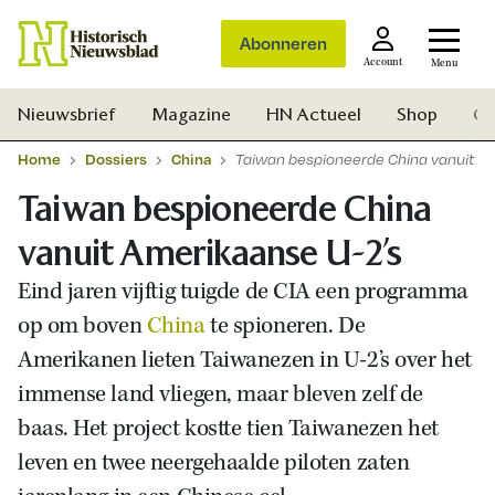
Abonneren
Account
Menu
Nieuwsbrief
Magazine
HN Actueel
Shop
Ge
Home
Dossiers
China
Taiwan bespioneerde China vanuit A
Taiwan bespioneerde China
vanuit Amerikaanse U-2’s
Eind jaren vijftig tuigde de CIA een programma
op om boven
China
te spioneren. De
Amerikanen lieten Taiwanezen in U-2’s over het
immense land vliegen, maar bleven zelf de
baas. Het project kostte tien Taiwanezen het
leven en twee neergehaalde piloten zaten
Zoek