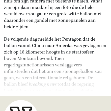
huis om zijn camera met telelens te halen. Vanaf
zijn oprijlaan maakte hij een foto die de hele
wereld over zou gaan: een grote witte ballon met
daaronder een gondel met zonnepanelen aan
beide zijden.
De volgende dag meldde het Pentagon dat de
ballon vanuit China naar Amerika was gevlogen en
zich op 18 kilometer hoogte in de stratosfeer
boven Montana bevond. Toen
regeringsfunctionarissen verslaggevers
influisterden dat het om een spionageballon zou
gaan, was een internationale rel geboren. De
ballon bleef
breaking news
totdat de regering
besloot hem drie dagen later neer te schieten.