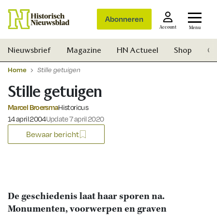
Abonneren
Account
Menu
Nieuwsbrief
Magazine
HN Actueel
Shop
Ge
Home
Stille getuigen
Stille getuigen
Marcel Broersma
Historicus
Gepubliceerd op:
14 april 2004
Update 7 april 2020
Bewaar bericht
De geschiedenis laat haar sporen na.
Monumenten, voorwerpen en graven
Zoek