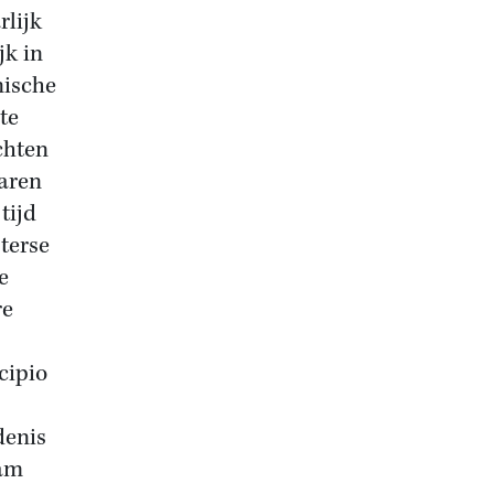
rlijk
jk in
nische
te
chten
waren
tijd
terse
e
re
cipio
denis
aam