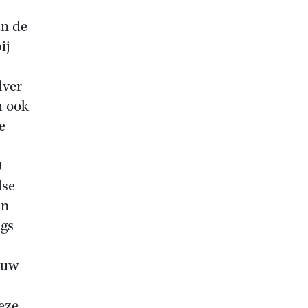
an de
ij
lver
h ook
e
0
dse
en
ngs
euw
eze