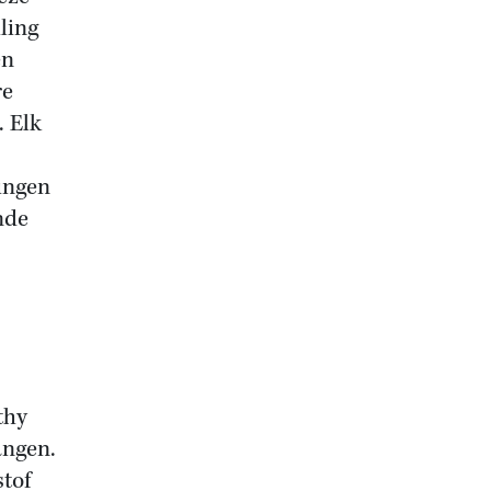
ling
en
re
. Elk
ingen
nde
thy
angen.
stof