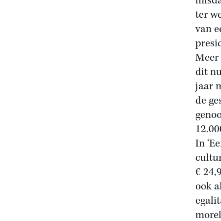
misda
ter w
van e
presi
Meer 
dit n
jaar 
de ge
genoo
12.00
In ‘E
cultu
€ 24,
ook a
egali
morel