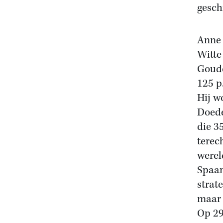
gesch
Anne
Witte
Goud
125 p
Hij w
Doede
die 3
terec
werel
Spaan
strat
maar 
Op 29