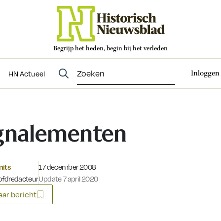
Begrijp het heden, begin bij het verleden
Abonneren
t
Evenementen
HN Actueel
Inloggen
HN Actueel
gnalementen
Gepubliceerd op:
mits
17 december 2008
fdredacteur
Update 7 april 2020
ar bericht