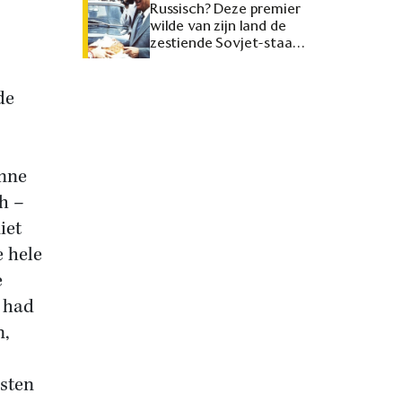
Russisch? Deze premier
wilde van zijn land de
zestiende Sovjet-staat
maken
de
Anne
h –
iet
e hele
e
 had
n,
usten