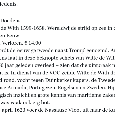
iedenis.
 Doedens
 de With 1599-1658. Wereldwijde strijd op zee in 
en Eeuw
. Verloren, € 14,00
ordt de ‘eeuwige tweede naast Tromp’ genoemd. 
ns laat in deze beknopte schets van Witte de Wit
50 jaar geleden overleed – zien dat die uitspraak n
ht is. In dienst van de VOC zeilde Witte de With d
d rond, vocht tegen Duinkerker kapers, de Tweed
se Armada, Portugezen, Engelsen en Zweden. Hij
egisch inzicht en grote kennis van maritieme zake
was vaak ook erg bot.
 april 1623 voer de Nassause Vloot uit naar de k