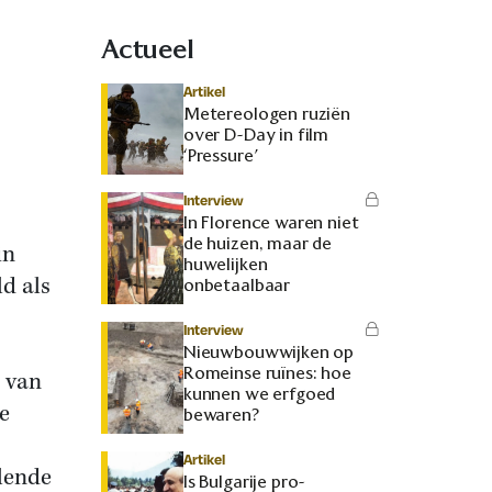
Actueel
Artikel
Metereologen ruziën
over D-Day in film
‘Pressure’
Interview
In Florence waren niet
de huizen, maar de
in
huwelijken
ld als
onbetaalbaar
Interview
Nieuwbouwwijken op
Romeinse ruïnes: hoe
m van
kunnen we erfgoed
de
bewaren?
Artikel
alende
Is Bulgarije pro-