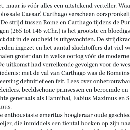
ct, maar is vóór alles een uitstekend verteller. Waa
olossale Caesar.’ Carthago verscheen oorspronkeli
 De strijd tussen Rome en Carthago tijdens de Pu
gen (265 tot 146 v.Chr.) is het grootste en bloedigs
ict dat in de oudheid is uitgevochten. De strijdkra
erden ingezet en het aantal slachtoffers dat viel 
malen groter dan in welke oorlog vóór de moderne 
De uitkomst had verreikende gevolgen voor de wes
iedenis: met de val van Carthago was de Romeins
eersing definitief een feit. Lees over onbetrouwba
leiders, beeldschone prinsessen en beroemde en
hte generaals als Hannibal, Fabius Maximus en S
anus.
e enthousiaste emeritus hoogleraar oude geschie
eijer, die inmiddels een tiental boeken op zijn n