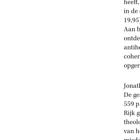
heeft
in de
19,95
Aan b
ontde
antih
coher
opgero
Jonat
De ge
559 p
Rijk 
theol
van h