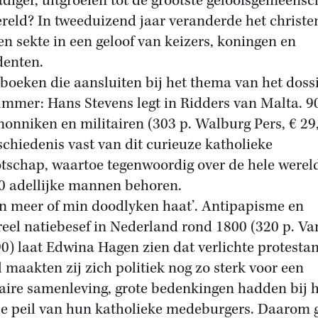
diger, uitgroeien tot de grootste geloofsgemeens
ereld? In tweeduizend jaar veranderde het christ
en sekte in een geloof van keizers, koningen en
denten.
boeken die aansluiten bij het thema van het dossi
ummer: Hans Stevens legt in Ridders van Malta. 9
monniken en militairen (303 p. Walburg Pers, € 29
schiedenis vast van dit curieuze katholieke
tschap, waartoe tegenwoordig over de hele werel
0 adellijke mannen behoren.
en meer of min doodlyken haat’. Antipapisme en
reel natiebesef in Nederland rond 1800 (320 p. Van
90) laat Edwina Hagen zien dat verlichte protestan
l maakten zij zich politiek nog zo sterk voor een
taire samenleving, grote bedenkingen hadden bij 
e peil van hun katholieke medeburgers. Daarom 