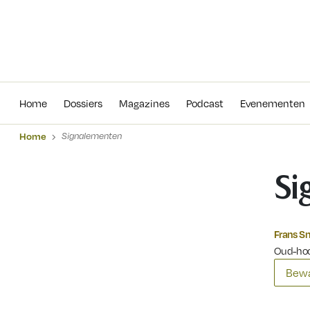
Home
Dossiers
Magazines
Podcas
Home
Dossiers
Magazines
Podcast
Evenementen
Home
Signalementen
Si
Frans S
Oud-hoo
Bewa