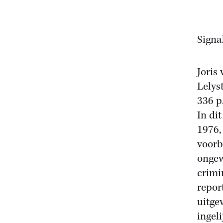
Signa
Joris
Lelys
336 p
In di
1976,
voorb
ongew
crimi
repor
uitge
ingel