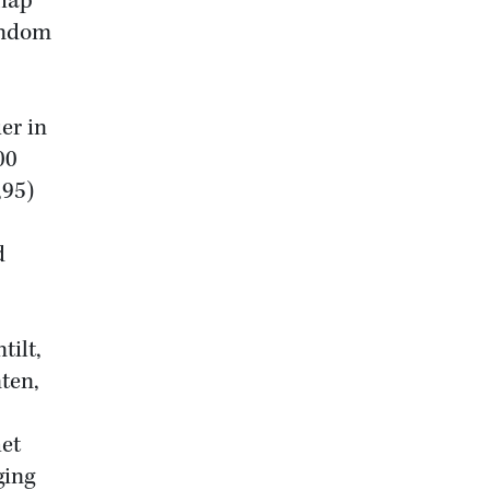
chap
endom
er in
00
,95)
d
tilt,
ten,
het
ging