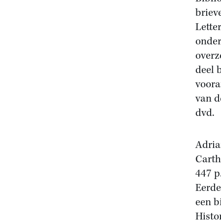
briev
Lette
onder
overz
deel 
voora
van d
dvd.
Adria
Cart
447 p
Eerde
een b
Histo