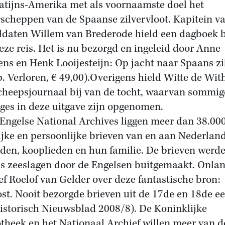
atijns-Amerika met als voornaamste doel het
scheppen van de Spaanse zilvervloot. Kapitein v
ldaten Willem van Brederode hield een dagboek b
eze reis. Het is nu bezorgd en ingeleid door Anne
ns en Henk Looijesteijn: Op jacht naar Spaans zi
p. Verloren, € 49,00).Overigens hield Witte de Wit
cheepsjournaal bij van de tocht, waarvan sommig
ges in deze uitgave zijn opgenomen.
 Engelse National Archives liggen meer dan 38.00
ijke en persoonlijke brieven van en aan Nederlan
eden, kooplieden en hun familie. De brieven werd
ns zeeslagen door de Engelsen buitgemaakt. Onla
ef Roelof van Gelder over deze fantastische bron:
st. Nooit bezorgde brieven uit de 17de en 18de e
Historisch Nieuwsblad 2008/8). De Koninklijke
otheek en het Nationaal Archief willen meer van d