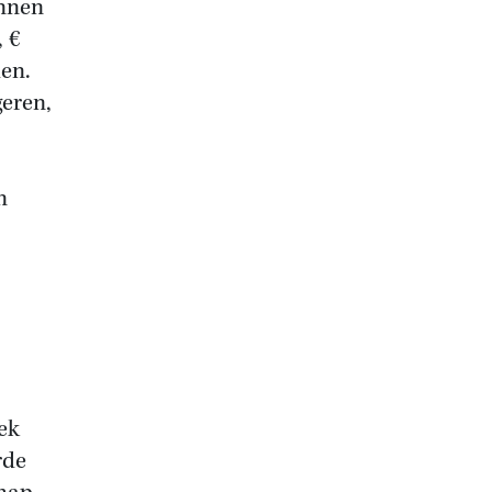
innen
 €
den.
geren,
n
ek
rde