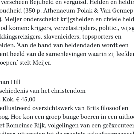
, verscheen Bejubeld en verguisd. Helden en held
 oudheid (350 p. Athenaeum-Polak & Van Gennep,
). Meijer onderscheidt krijgshelden en civiele hel
od komen: krijgers, verzetsstrijders, politici, wijs
kkingsreizigers, slavenleiders, topsporters en
elden. ‘Aan de hand van heldendaden wordt een
ent beeld van de samenlevingen waarin zij leefde
epen,’ stelt Meijer.
han Hill
schiedenis van het christendom
. Kok, € 45,00
geïllustreerd overzichtswerk van Brits filosoof en
oog. Hoe kon een groep bange boeren in een uitho
et Romeinse Rijk, volgelingen van een geëxecutee