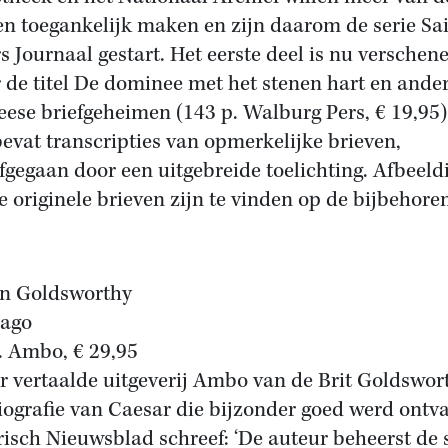
en toegankelijk maken en zijn daarom de serie Sai
rs Journaal gestart. Het eerste deel is nu verschen
 de titel De dominee met het stenen hart en ande
eese briefgeheimen (143 p. Walburg Pers, € 19,95)
bevat transcripties van opmerkelijke brieven,
fgegaan door een uitgebreide toelichting. Afbeeld
e originele brieven zijn te vinden op de bijbehore
n Goldsworthy
hago
. Ambo, € 29,95
r vertaalde uitgeverij Ambo van de Brit Goldswor
iografie van Caesar die bijzonder goed werd ontv
risch Nieuwsblad schreef: ‘De auteur beheerst de 