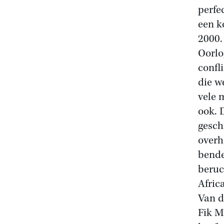
perfe
een k
2000.
Oorlo
confl
die w
vele 
ook. 
gesch
overh
bende
beruc
Afric
Van d
Fik M