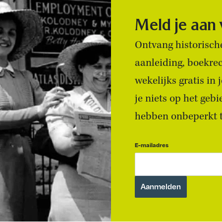
Meld je aan
Ontvang historische
aanleiding, boekre
wekelijks gratis in
je niets op het geb
hebben onbeperkt to
E-mailadres