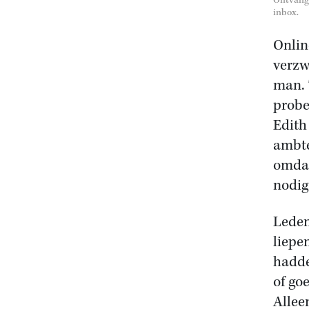
Ontvang 
inbox.
Online
verzw
man. 
probe
Edith
ambte
omdat
nodig
Leden
liepe
hadde
of go
Allee