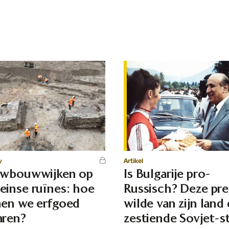
w
Artikel
uwbouwwijken op
Is Bulgarije pro-
inse ruïnes: hoe
Russisch? Deze pr
en we erfgoed
wilde van zijn land
ren?
zestiende Sovjet-s