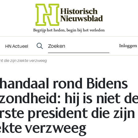
Begrijp het heden, begin bij het verleden
Abonneren
t
Evenementen
HN Actueel
Inloggen
HN Actueel
nt die zijn ziekte verzweeg
handaal rond Bidens
zondheid: hij is niet d
rste president die zijn
ekte verzweeg