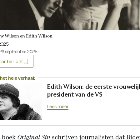
 Wilson en Edith Wilson
eerd op:
2025
26 september 2025
ar bericht
het hele verhaal:
Edith Wilson: de eerste vrouwelij
president van de VS
Lees meer
t boek
Original Sin
schrijven journalisten dat Bide