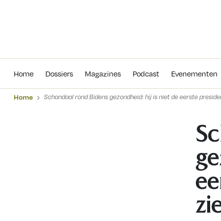
Home
Dossiers
Magazines
Podcas
Home
Dossiers
Magazines
Podcast
Evenementen
Home
Schandaal rond Bidens gezondheid: hij is niet de eerste preside
Sc
ge
ee
zi