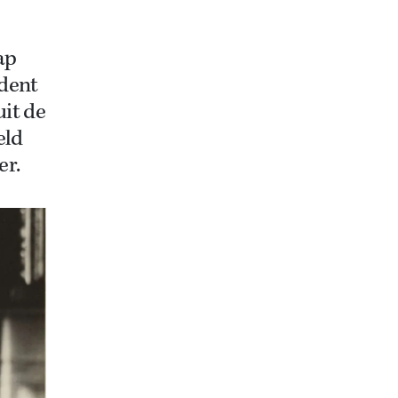
ap
ident
it de
eld
er.