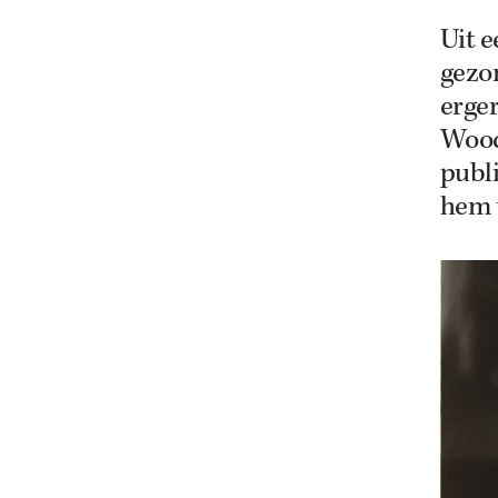
Uit e
gezo
erge
Wood
publi
hem u