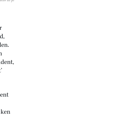
tis in je
r
d,
den.
n
ident,
’
dent
jken