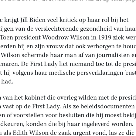
historische artikelen, nieuws, boekrecensies en aanbiedingen wekelijks gra
 krijgt Jill Biden veel kritiek op haar rol bij het
ijgen van de verslechterende gezondheid van haa
Toen president Woodrow Wilson in 1919 ziek wer
erden hij en zijn vrouw dat ook verborgen te hou
 Wilson schermde haar man af van journalisten e
naren. De First Lady liet niemand toe tot de pres
 hij volgens haar medische persverklaringen ‘rust
 had.
 van het kabinet die overleg wilden met de presi
n vast op de First Lady. Als ze beleidsdocumenten
n of voorstellen voor besluiten die hij moest beki
edkeuren, konden die bij haar ingeleverd worden.
n als Edith Wilson de zaak urgent vond, las ze die