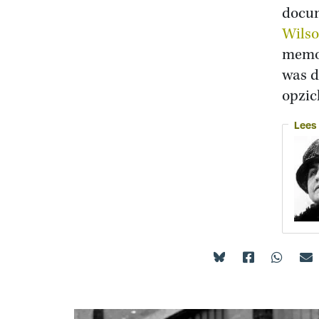
docum
Wils
memo’
was d
opzic
Lees