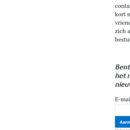
conta
kort 
vrien
zich 
bestu
Bent
het 
nieu
E-mai