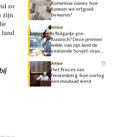
Romeinse ruïnes: hoe
id zo
kunnen we erfgoed
 zijn
bewaren?
die
Artikel
t land
Is Bulgarije pro-
Russisch? Deze premier
wilde van zijn land de
zestiende Sovjet-staat
maken
Artikel
ij
Het Proces van
Neurenberg: hoe oorlog
een misdaad werd