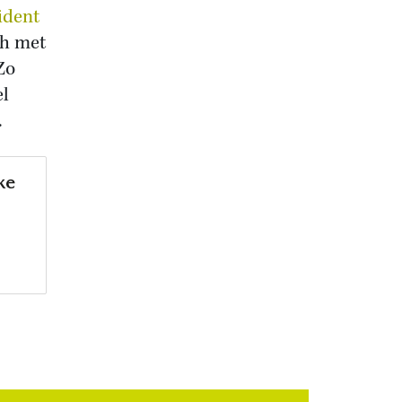
ident
th met
Zo
el
.
ke