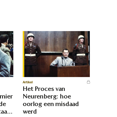
Artikel
Het Proces van
emier
Neurenberg: hoe
 de
oorlog een misdaad
taat
werd