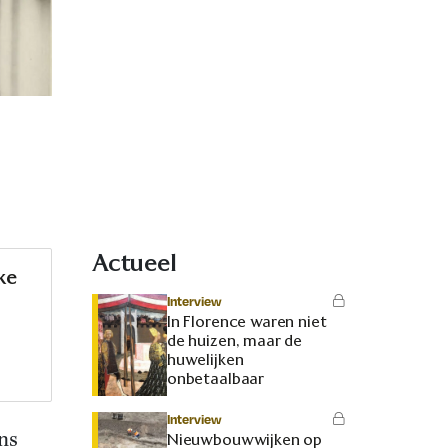
Actueel
ke
Interview
In Florence waren niet
de huizen, maar de
huwelijken
onbetaalbaar
Interview
ns
Nieuwbouwwijken op