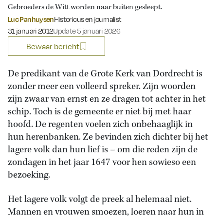
Gebroeders de Witt worden naar buiten gesleept.
Luc Panhuysen
Historicus en journalist
Gepubliceerd op:
31 januari 2012
Update 5 januari 2026
Bewaar bericht
De predikant van de Grote Kerk van Dordrecht is
zonder meer een volleerd spreker. Zijn woorden
zijn zwaar van ernst en ze dragen tot achter in het
schip. Toch is de gemeente er niet bij met haar
hoofd. De regenten voelen zich onbehaaglijk in
hun herenbanken. Ze bevinden zich dichter bij het
lagere volk dan hun lief is – om die reden zijn de
zondagen in het jaar 1647 voor hen sowieso een
bezoeking.
Het lagere volk volgt de preek al helemaal niet.
Mannen en vrouwen smoezen, loeren naar hun in