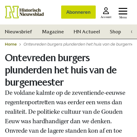
Abonneren
Account
Menu
Nieuwsbrief
Magazine
HN Actueel
Shop
Ge
Home
Ontevreden burgers plunderden het huis van de burgemee
Ontevreden burgers
plunderden het huis van de
burgemeester
De voldane kalmte op de zeventiende-eeuwse
regentenportretten was eerder een wens dan
realiteit. De politieke cultuur van de Gouden
Eeuw was hardhandiger dan we denken.
Onvrede van de lagere standen kon af en toe
Zoek