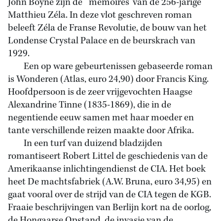
John Boyne zijn de `memoires’ van de 256-jarige
Matthieu Zéla. In deze vlot geschreven roman
beleeft Zéla de Franse Revolutie, de bouw van het
Londense Crystal Palace en de beurskrach van
1929.
Een op ware gebeurtenissen gebaseerde roman
is Wonderen (Atlas, euro 24,90) door Francis King.
Hoofdpersoon is de zeer vrijgevochten Haagse
Alexandrine Tinne (1835-1869), die in de
negentiende eeuw samen met haar moeder en
tante verschillende reizen maakte door Afrika.
In een turf van duizend bladzijden
romantiseert Robert Littel de geschiedenis van de
Amerikaanse inlichtingendienst de CIA. Het boek
heet De machtsfabriek (A.W. Bruna, euro 34,95) en
gaat vooral over de strijd van de CIA tegen de KGB.
Fraaie beschrijvingen van Berlijn kort na de oorlog,
de Hongaarse Opstand, de invasie van de