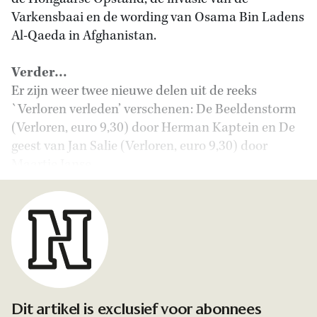
Varkensbaai en de wording van Osama Bin Ladens
Al-Qaeda in Afghanistan.
Verder…
Er zijn weer twee nieuwe delen uit de reeks
`Verloren verleden’ verschenen: De Beeldenstorm
(Verloren, euro 9,30) door Herman Kaptein en De
geest van Jan Salie (Verloren, euro 9,30) door
Maartje Janse.
Dit artikel is exclusief voor abonnees