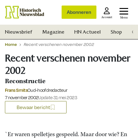
Abonneren
Account
Menu
Nieuwsbrief
Magazine
HN Actueel
Shop
Ge
Home
Recent verschenen november 2002
Recent verschenen november
2002
Reconstructie
Frans Smits
Oud-hoofdredacteur
Gepubliceerd op:
7 november 2002
Update 31 mei 2023
Bewaar bericht
Zoek
`Er waren spelletjes gespeeld. Maar door wie? En