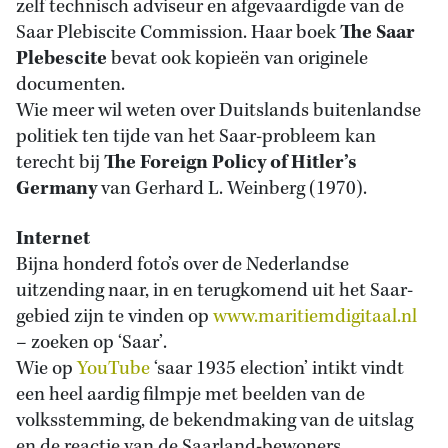
zelf technisch adviseur en afgevaardigde van de
Saar Plebiscite Commission. Haar boek
The Saar
Plebescite
bevat ook kopieën van originele
documenten.
Wie meer wil weten over Duitslands buitenlandse
politiek ten tijde van het Saar-probleem kan
terecht bij
The Foreign Policy of Hitler’s
Germany
van Gerhard L. Weinberg (1970).
Internet
Bijna honderd foto’s over de Nederlandse
uitzending naar, in en terugkomend uit het Saar-
gebied zijn te vinden op
www.maritiemdigitaal.nl
– zoeken op ‘Saar’.
Wie op
YouTube
‘saar 1935 election’ intikt vindt
een heel aardig filmpje met beelden van de
volksstemming, de bekendmaking van de uitslag
en de reactie van de Saarland-bewoners.