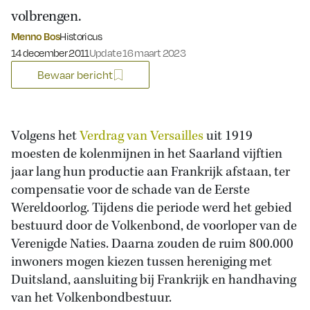
volbrengen.
Menno Bos
Historicus
Gepubliceerd op:
14 december 2011
Update 16 maart 2023
Bewaar bericht
Volgens het
Verdrag van Versailles
uit 1919
moesten de kolenmijnen in het Saarland vijftien
jaar lang hun productie aan Frankrijk afstaan, ter
compensatie voor de schade van de Eerste
Wereldoorlog. Tijdens die periode werd het gebied
bestuurd door de Volkenbond, de voorloper van de
Verenigde Naties. Daarna zouden de ruim 800.000
inwoners mogen kiezen tussen hereniging met
Duitsland, aansluiting bij Frankrijk en handhaving
van het Volkenbondbestuur.