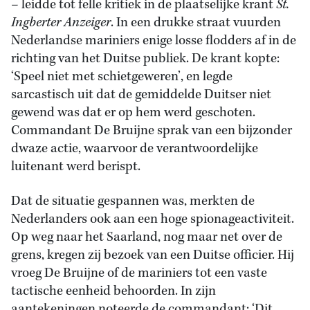
– leidde tot felle kritiek in de plaatselijke krant
St.
Ingberter Anzeiger
. In een drukke straat vuurden
Nederlandse mariniers enige losse flodders af in de
richting van het Duitse publiek. De krant kopte:
‘Speel niet met schietgeweren’, en legde
sarcastisch uit dat de gemiddelde Duitser niet
gewend was dat er op hem werd geschoten.
Commandant De Bruijne sprak van een bijzonder
dwaze actie, waarvoor de verantwoordelijke
luitenant werd berispt.
Dat de situatie gespannen was, merkten de
Nederlanders ook aan een hoge spionageactiviteit.
Op weg naar het Saarland, nog maar net over de
grens, kregen zij bezoek van een Duitse officier. Hij
vroeg De Bruijne of de mariniers tot een vaste
tactische eenheid behoorden. In zijn
aantekeningen noteerde de commandant: ‘Dit