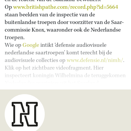
Op
www.britishpathe.com/record.php?id=5664
staan beelden van de inspectie van de
buitenlandse troepen door voorzitter van de Saar-
commissie Knox, waaronder ook de Nederlandse
troepen.
Wie op
Google
intikt ‘defensie audiovisuele
nederlandse saartroepen’ komt terecht bij de
audiovisuele collecties op
www.defensie.nl/nimh/
.
Klik op het zichtbare videofragment. Hier
inspecteert koningin Wilhelmina de teruggekomen
Nederlandse mariniers uit het Saarland.