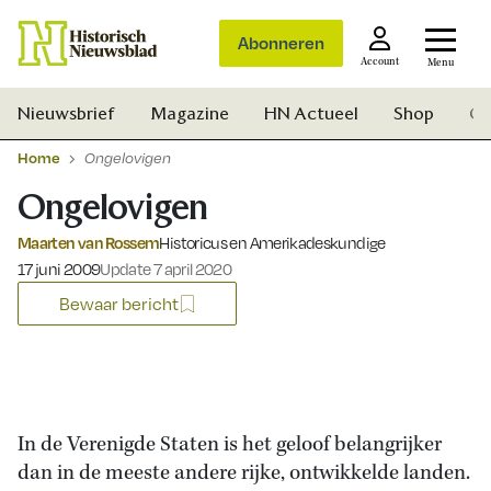
Abonneren
Account
Menu
Nieuwsbrief
Magazine
HN Actueel
Shop
Ge
Home
Ongelovigen
Ongelovigen
Maarten van Rossem
Historicus en Amerikadeskundige
Gepubliceerd op:
17 juni 2009
Update 7 april 2020
Bewaar bericht
In de Verenigde Staten is het geloof belangrijker
dan in de meeste andere rijke, ontwikkelde landen.
Zoek