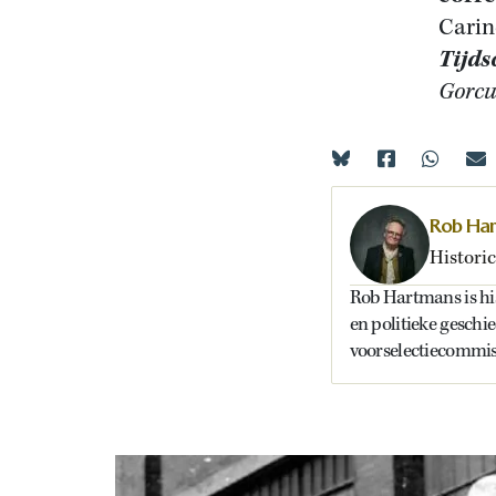
Carin
Tijds
Gorcu
Rob Ha
Historic
Rob Hartmans is hist
en politieke geschi
voorselectiecommiss