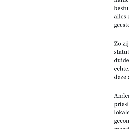
namel
bestu
alles
geest
Zo zi
statu
duide
echte
deze 
Ander
pries
lokal
gecom