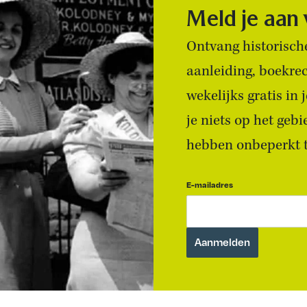
Meld je aan
Ontvang historische
aanleiding, boekre
wekelijks gratis in
je niets op het geb
hebben onbeperkt to
E-mailadres