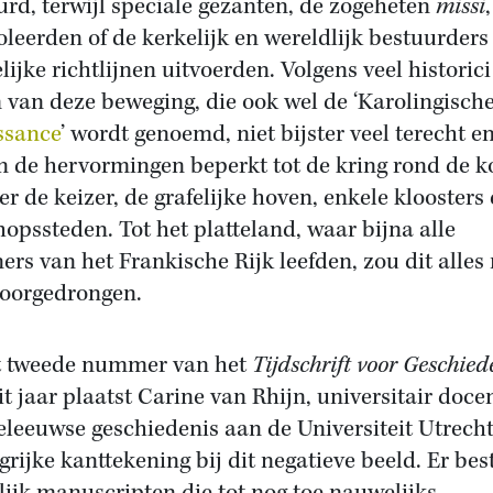
urd, terwijl speciale gezanten, de zogeheten
missi
,
oleerden of de kerkelijk en wereldlijk bestuurders
lijke richtlijnen uitvoerden. Volgens veel historici
van deze beweging, die ook wel de ‘Karolingisch
ssance
’ wordt genoemd, niet bijster veel terecht e
n de hervormingen beperkt tot de kring rond de k
er de keizer, de grafelijke hoven, enkele kloosters
hopssteden. Tot het platteland, waar bijna alle
ers van het Frankische Rijk leefden, zou dit alles 
doorgedrongen.
t tweede nummer van het
Tijdschrift voor Geschied
it jaar plaatst Carine van Rhijn, universitair doce
leeuwse geschiedenis aan de Universiteit Utrecht
grijke kanttekening bij dit negatieve beeld. Er be