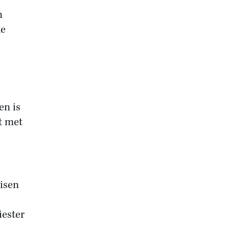
n
ke
en is
t met
eisen
iester