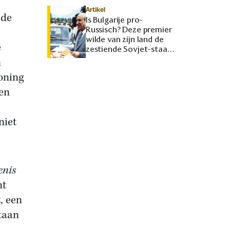
Artikel
 de
Is Bulgarije pro-
Russisch? Deze premier
wilde van zijn land de
e
zestiende Sovjet-staat
maken
n
oning
 en
niet
enis
nt
, een
staan