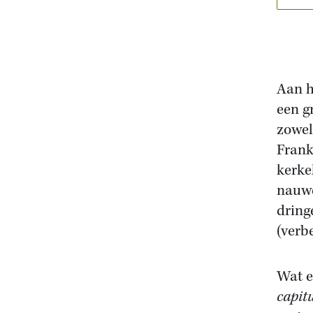
Aan h
een g
zowel
Frank
kerke
nauwe
dring
(verb
Wat e
capit