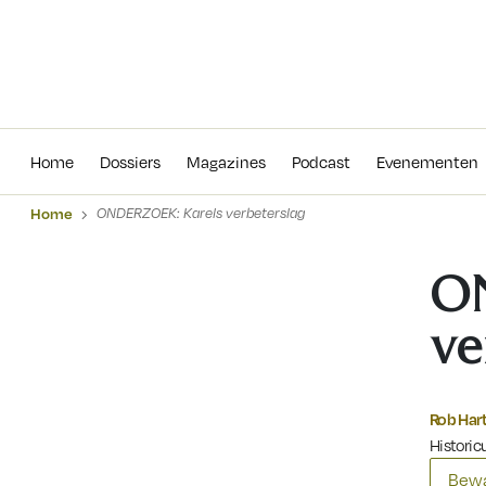
Home
Dossiers
Magazines
Podcas
Home
Dossiers
Magazines
Podcast
Evenementen
Home
ONDERZOEK: Karels verbeterslag
O
ve
Rob Har
Historicu
Bewa