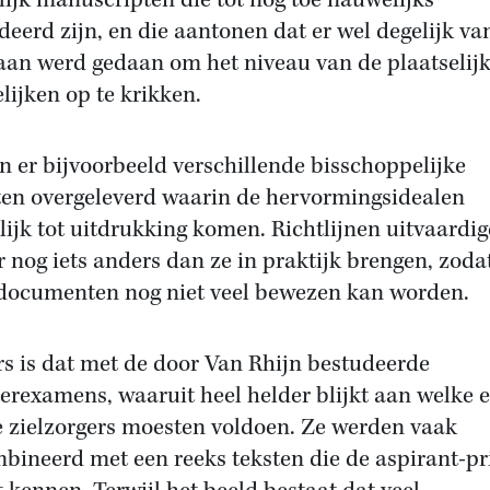
ijk manuscripten die tot nog toe nauwelijks
deerd zijn, en die aantonen dat er wel degelijk va
 aan werd gedaan om het niveau van de plaatselij
elijken op te krikken.
jn er bijvoorbeeld verschillende bisschoppelijke
ten overgeleverd waarin de hervormingsidealen
lijk tot uitdrukking komen. Richtlijnen uitvaardig
r nog iets anders dan ze in praktijk brengen, zoda
documenten nog niet veel bewezen kan worden.
s is dat met de door Van Rhijn bestudeerde
terexamens, waaruit heel helder blijkt aan welke 
e zielzorgers moesten voldoen. Ze werden vaak
bineerd met een reeks teksten die de aspirant-pr