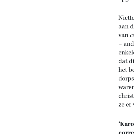
Niett
aan d
van
c
– and
enkel
dat d
het b
dorps
waren
christ
ze er
‘Karo
corre