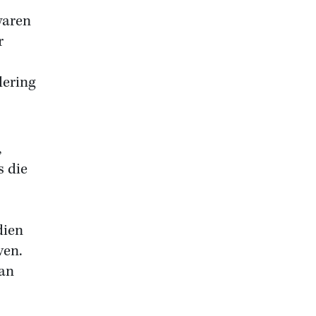
waren
r
dering
,
s die
dien
ven.
aan