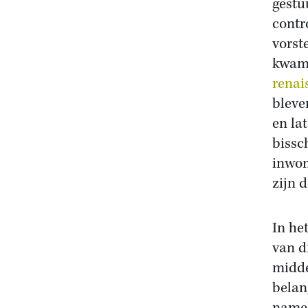
gestu
contr
vorste
kwam 
renai
bleve
en lat
bissc
inwon
zijn 
In he
van d
midde
belan