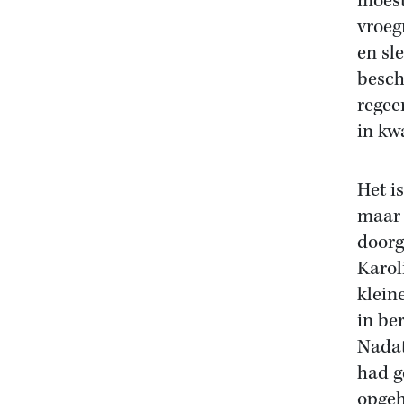
moest
vroeg
en sl
besch
regee
in kw
Het i
maar 
doorg
Karol
klein
in be
Nadat
had g
opgeh