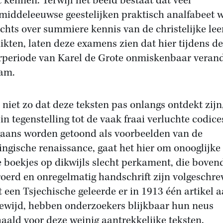
 kennen. Terwijl het beeld bestaat dat veel
middeleeuwse geestelijken praktisch analfabeet 
echts over summiere kennis van de christelijke lee
ikten, laten deze examens zien dat hier tijdens de
rperiode van Karel de Grote onmiskenbaar veran
am.
s niet zo dat deze teksten pas onlangs ontdekt zijn
in tegenstelling tot de vaak fraai verluchte codice
aans worden getoond als voorbeelden van de
ingische renaissance, gaat het hier om onooglijke
e boekjes op dikwijls slecht perkament, die boven
roerd en onregelmatig handschrift zijn volgeschre
 een Tsjechische geleerde er in 1913 één artikel 
ewijd, hebben onderzoekers blijkbaar hun neus
aald voor deze weinig aantrekkelijke teksten.