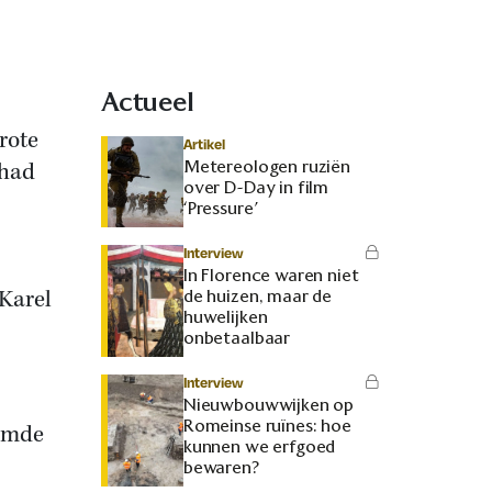
Actueel
rote
Artikel
Metereologen ruziën
 had
over D-Day in film
‘Pressure’
Interview
In Florence waren niet
Karel
de huizen, maar de
huwelijken
onbetaalbaar
Interview
Nieuwbouwwijken op
Romeinse ruïnes: hoe
oemde
kunnen we erfgoed
bewaren?