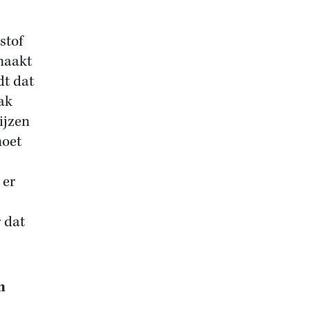
stof
maakt
dt dat
ak
ijzen
moet
 er
r dat
n