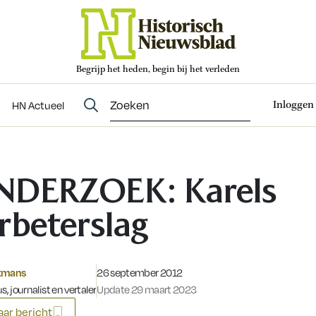
Begrijp het heden, begin bij het verleden
Abonneren
t
Evenementen
HN Actueel
Inloggen
HN Actueel
NDERZOEK: Karels
rbeterslag
Gepubliceerd op:
tmans
26 september 2012
s, journalist en vertaler
Update 29 maart 2023
ar bericht