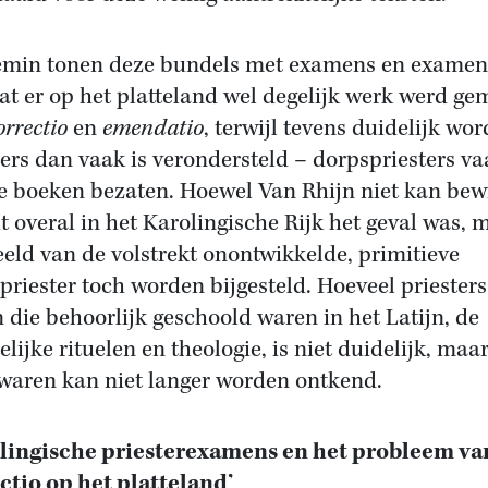
emin tonen deze bundels met examens en examen
at er op het platteland wel degelijk werk werd ge
orrectio
en
emendatio
, terwijl tevens duidelijk wor
ers dan vaak is verondersteld – dorpspriesters va
e boeken bezaten. Hoewel Van Rhijn niet kan bew
it overal in het Karolingische Rijk het geval was, 
eeld van de volstrekt onontwikkelde, primitieve
priester toch worden bijgesteld. Hoeveel priesters
 die behoorlijk geschoold waren in het Latijn, de
elijke rituelen en theologie, is niet duidelijk, maa
 waren kan niet langer worden ontkend.
lingische priesterexamens en het probleem va
ctio op het platteland’