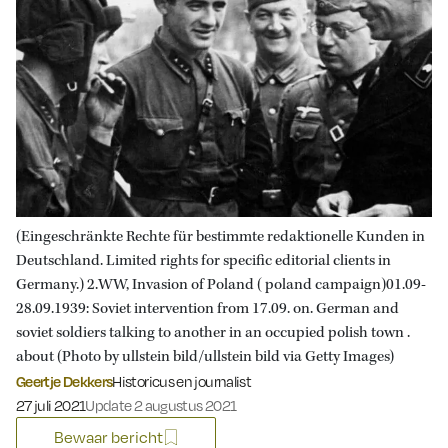
(Eingeschränkte Rechte für bestimmte redaktionelle Kunden in
Deutschland. Limited rights for specific editorial clients in
Germany.) 2.WW, Invasion of Poland ( poland campaign)01.09-
28.09.1939: Soviet intervention from 17.09. on. German and
soviet soldiers talking to another in an occupied polish town .
about (Photo by ullstein bild/ullstein bild via Getty Images)
Geertje Dekkers
Historicus en journalist
Gepubliceerd op:
27 juli 2021
Update 2 augustus 2021
Bewaar bericht