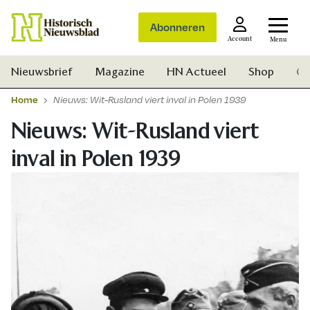
Abonneren
Account
Menu
Nieuwsbrief
Magazine
HN Actueel
Shop
Ge
Home
Nieuws: Wit-Rusland viert inval in Polen 1939
Nieuws: Wit-Rusland viert
inval in Polen 1939
Zoek