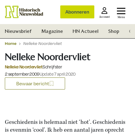
Abonneren
Account
Menu
Nieuwsbrief
Magazine
HN Actueel
Shop
Ge
Home
Nelleke Noordervliet
Nelleke Noordervliet
Nelleke Noordervliet
Schrijfster
Gepubliceerd op:
2 september 2009
Update 7 april 2020
Bewaar bericht
Geschiedenis is helemaal niet ‘hot’. Geschiedenis
is evenmin ‘cool’. Ik heb een aantal jaren oprecht
Zoek