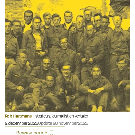
Rob Hartmans
Historicus, journalist en vertaler
Gepubliceerd op:
2 december 2025
Update 28 november 2025
Bewaar bericht