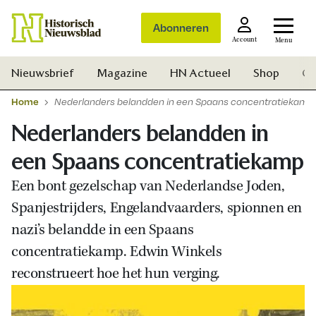
Abonneren
Account
Menu
Nieuwsbrief
Magazine
HN Actueel
Shop
Ge
Home
Nederlanders belandden in een Spaans concentratiekamp
Nederlanders belandden in
een Spaans concentratiekamp
Een bont gezelschap van Nederlandse Joden,
Spanjestrijders, Engelandvaarders, spionnen en
nazi’s belandde in een Spaans
concentratiekamp. Edwin Winkels
reconstrueert hoe het hun verging.
Zoek