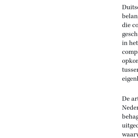
Duits
belan
die c
gesch
in he
compl
opkom
tusse
eigen
De ar
Neder
behag
uitge
waarv