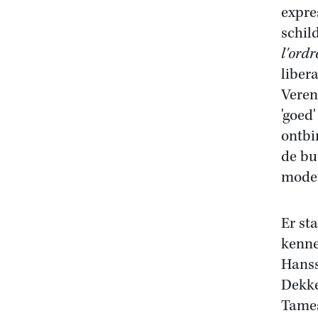
expre
schil
l'ordr
liber
Veren
'goed
ontbi
de bu
moder
Er st
kenne
Hanss
Dekke
Tames