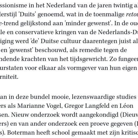
ssionisme in het Nederland van de jaren twintig a
derstijl 'Duits' genoemd, wat in de toenmalige
reto
e
-trend gelijkstond aan 'minder gewenst'. In de ou
ale en conservatieve kringen van de Nederlands-D
iging werd 'de' Duitse cultuur daarentegen juist a
' en 'gewenst' beschouwd, als remedie tegen de
ndende krachten van het tijdsgewricht. Zo funge
urstaten voor elkaar als vormgever van hun eigen
niteit.
aan in deze bundel mooie, lezenswaardige studies
rs als Marianne Vogel, Gregor Langfeld en Léon
en. Nieuw onderzoek wordt aangekondigd (Dieuw
rs) en van ander onderzoek een proeve gegeven 
). Boterman heeft school gemaakt met zijn kritis