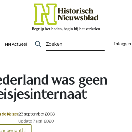
Begrijp het heden, begin bij het verleden
Abonneren
t
Evenementen
HN Actueel
Inloggen
HN Actueel
derland was geen
isjesinternaat
Gepubliceerd op:
 de Keizer
23 september 2003
Update 7 april 2020
ar bericht