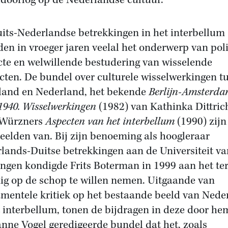
doorlog op de Nederlandse cultuur.
its-Nederlandse betrekkingen in het interbellum
en in vroeger jaren veelal het onderwerp van poli
cte en welwillende bestudering van wisselende
cten. De bundel over culturele wisselwerkingen t
land en Nederland, het bekende
Berlijn-Amsterd
1940. Wisselwerkingen
(1982) van Kathinka Dittrich
 Würzners
Aspecten van het interbellum
(1990) zijn
eelden van. Bij zijn benoeming als hoogleraar
lands-Duitse betrekkingen aan de Universiteit va
ngen kondigde Frits Boterman in 1999 aan het ter
ig op de schop te willen nemen. Uitgaande van
mentele kritiek op het bestaande beeld van Nede
t interbellum, tonen de bijdragen in deze door he
nne Vogel geredigeerde bundel dat het, zoals