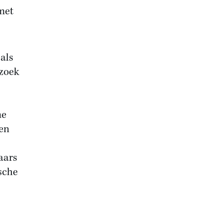
met
als
rzoek
ne
den
aars
sche