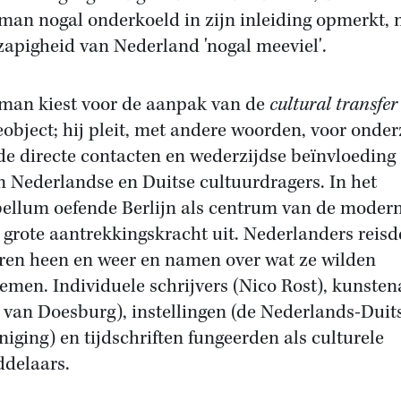
man nogal onderkoeld in zijn inleiding opmerkt, 
zapigheid van Nederland 'nogal meeviel'.
man kiest voor de aanpak van de
cultural transfer
eobject; hij pleit, met andere woorden, voor onde
de directe contacten en wederzijdse beïnvloeding
n Nederlandse en Duitse cultuurdragers. In het
bellum oefende Berlijn als centrum van de moder
 grote aantrekkingskracht uit. Nederlanders reis
aren heen en weer en namen over wat ze wilden
emen. Individuele schrijvers (Nico Rost), kunsten
 van Doesburg), instellingen (de Nederlands-Duit
niging) en tijdschriften fungeerden als culturele
delaars.