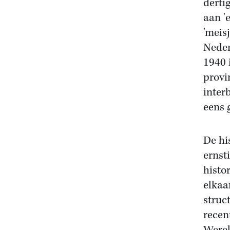
derti
aan 'e
'meis
Neder
1940 
provi
inter
eens 
De hi
ernst
histor
elkaa
struc
recen