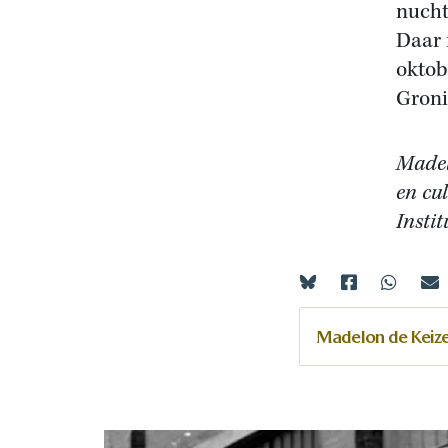
nucht
Daar 
oktob
Groni
Madel
en cu
Insti
Madelon de Keiz