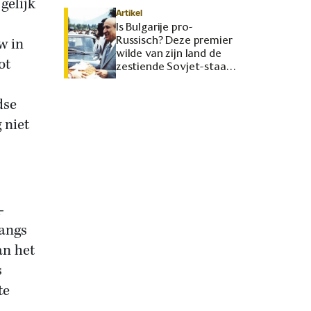
gelijk
Artikel
Is Bulgarije pro-
Russisch? Deze premier
w in
wilde van zijn land de
ot
zestiende Sovjet-staat
maken
dse
 niet
-
langs
an het
s
te