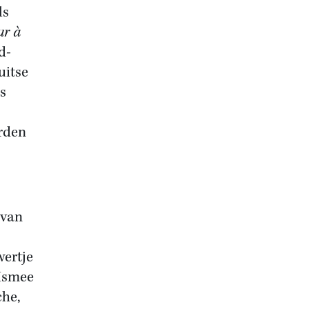
ls
ur à
d-
uitse
ls
erden
 van
ertje
(Ismee
che,