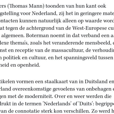
ers (Thomas Mann) toonden van hun kant ook
gstelling voor Nederland, zij het in geringere mate
ontacten kunnen natuurlijk alleen op waarde wor
at tegen de achtergrond van de West-Europese cu
t algemeen. Boterman noemt in dat verband een a
exe thema's, zoals het veranderende mensbeeld, 
st en receptie van de massacultuur, de verhoudi
n politiek en cultuur, en het spanningsveld tussen
heid en openheid.
tikelen vormen een staalkaart van in Duitsland e
land overeenkomstige gevoelens van onbehagen 
en met de moderniteit. Over en weer werden die
drukt in de termen 'Nederlands' of 'Duits': begrip
an de connotatie sterk kon verschillen. Zo werd 