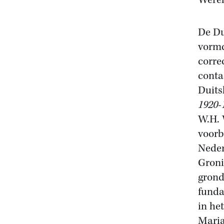
Werel
De Du
vormd
corre
conta
Duits
1920-
W.H.
voorb
Neder
Groni
grond
funda
in he
Maria