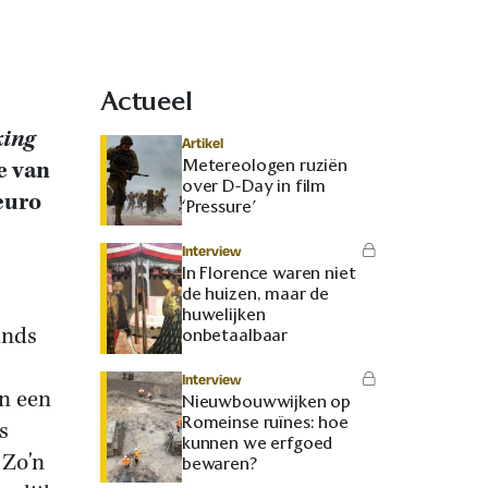
Actueel
king
Artikel
Metereologen ruziën
e van
over D-Day in film
euro
‘Pressure’
Interview
In Florence waren niet
de huizen, maar de
huwelijken
inds
onbetaalbaar
Interview
an een
Nieuwbouwwijken op
Romeinse ruïnes: hoe
s
kunnen we erfgoed
 Zo'n
bewaren?