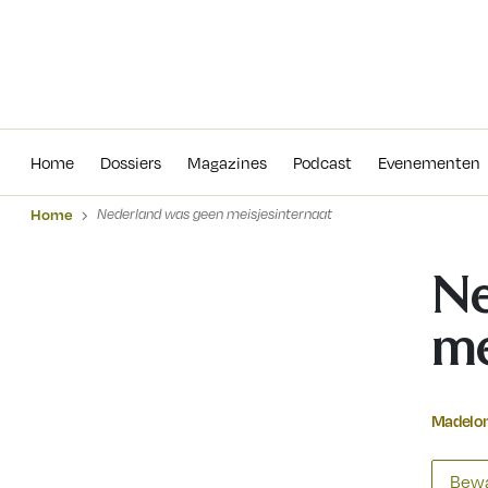
Home
Dossiers
Magazines
Podcas
Home
Dossiers
Magazines
Podcast
Evenementen
Home
Nederland was geen meisjesinternaat
Ne
me
Madelon
Bewa