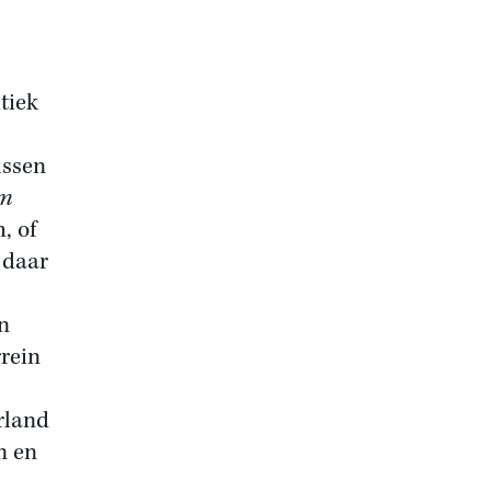
tiek
ussen
am
, of
 daar
n
rein
rland
m en