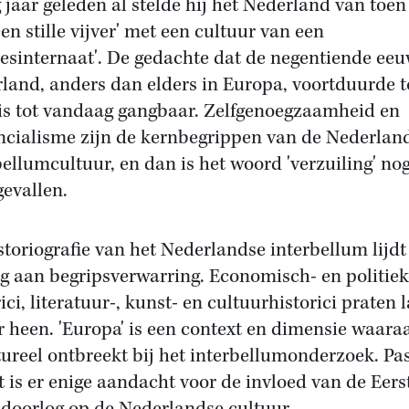
g jaar geleden al stelde hij het Nederland van toen 
en stille vijver' met een cultuur van een
jesinternaat'. De gedachte dat de negentiende eeu
land, anders dan elders in Europa, voortduurde t
is tot vandaag gangbaar. Zelfgenoegzaamheid en
ncialisme zijn de kernbegrippen van de Nederlan
bellumcultuur, en dan is het woord 'verzuiling' nog
gevallen.
storiografie van het Nederlandse interbellum lijdt
ig aan begripsverwarring. Economisch- en politiek
ici, literatuur-, kunst- en cultuurhistorici praten 
r heen. 'Europa' is een context en dimensie waara
tureel ontbreekt bij het interbellumonderzoek. Pa
t is er enige aandacht voor de invloed van de Eers