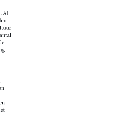
. Al
den
ltuur
antal
de
ng
n
en
pen
het