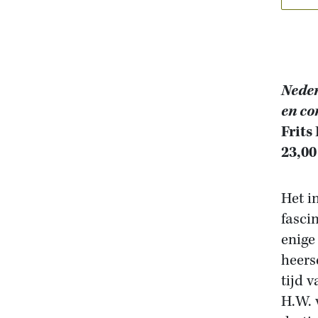
Neder
en co
Frits
23,00
Het i
fasci
enige 
heers
tijd 
H.W. 