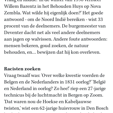
Vraag elf luidde: 'In de winter van 1596 verbleef
Willem Barentz in het Behouden Huys op Nova
Zembla. Wat wilde hij eigenlijk doen?' Het goede
antwoord - om de Noord Indië bereiken - wist 33
procent van de deelnemers. De burgemeester van
Deventer dacht net als veel andere deelnemers
aan jagen op walvissen. Andere foute antwoorden:
mensen bekeren, goud zoeken, de natuur
behouden, en… bewijzen dat hij kon overleven.
Racisten zoeken
Vraag twaalf was: 'Over welke kwestie voerden de
Belgen en de Nederlanders in 1831 oorlog?' 'België
en Nederland in oorlog? Zo hee!' riep een 27-jarige
technicus bij de luchtmacht in Bergen op Zoom.
'Dat waren nou de Hoekse en Kabeljauwse
twisten,' wist een 62-jarige huisvrouw in Den Bosch