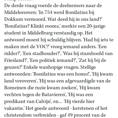
De derde vraag voerde de deelnemers naar de
Middeleeuwen: 'In 754 werd Bonifatius bij
Dokkum vermoord. Wat deed hij in ons land?'
'Bonifatius? Klinkt rooms,' merkte een 20-jarige
student in Middelburg verstandig op. Het
antwoord moest hij schuldig blijven. 'Had hij iets te
maken met de VOC?' vroeg iemand anders. 'Een
ridder?', 'Een stadhouder?', 'Was hij stamhoofd van
Friesland?', 'Een politiek iemand?', 'Zat hij bij de
geuzen?' Enkele wanhopige vragen. Stellige
antwoorden: 'Bonifatius was een homo!', 'Hij kwam
land veroveren', 'Hij was een afgevaardigde van de
Romeinen die ruzie kwam zoeken', 'Hij kwam
vechten tegen de Batavieren', 'Hij was een
predikant van Calvijn', en… 'Hij vierde hier
vakantie.' Het goede antwoord - kerstenen of het
christendom verbreiden - gaf 49 procent van de