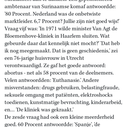
ambtenaar van Surinaamse komaf antwoordde:
'80 Procent. Nederland was de onbetwiste
marktleider. 6,7 Procent? Jullie zijn niet goed wijs!'
Vraag vijf was: 'In 1971 wilde minister Van Agt de
Bloemenhove-kliniek in Haarlem sluiten. Wat
gebeurde daar dat kennelijk niet mocht?' 'Dat heb
ik nog meegemaakt. Dat is geen geschiedenis,' zei
een 76-jarige huisvrouw in Utrecht
verontwaardigd. Ze gaf het goede antwoord:
abortus - net als 58 procent van de deelnemers.
Velen antwoordden: 'Euthanasie.' Andere
misverstanden: drugs gebruiken, belastingfraude,
seksuele omgang met patiënten, elektroshocks
toedienen, kunstmatige bevruchting, kinderarbeid,
en… 'De kliniek was gekraakt.'
De zesde vraag had ook een kleine meerderheid
goed. 60 Procent antwoordde: 'Spanje', 'de