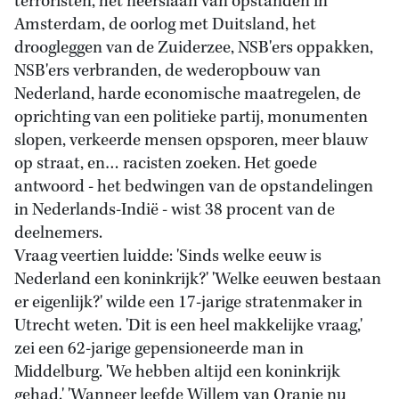
terroristen, het neerslaan van opstanden in
Amsterdam, de oorlog met Duitsland, het
droogleggen van de Zuiderzee, NSB'ers oppakken,
NSB'ers verbranden, de wederopbouw van
Nederland, harde economische maatregelen, de
oprichting van een politieke partij, monumenten
slopen, verkeerde mensen opsporen, meer blauw
op straat, en… racisten zoeken. Het goede
antwoord - het bedwingen van de opstandelingen
in Nederlands-Indië - wist 38 procent van de
deelnemers.
Vraag veertien luidde: 'Sinds welke eeuw is
Nederland een koninkrijk?' 'Welke eeuwen bestaan
er eigenlijk?' wilde een 17-jarige stratenmaker in
Utrecht weten. 'Dit is een heel makkelijke vraag,'
zei een 62-jarige gepensioneerde man in
Middelburg. 'We hebben altijd een koninkrijk
gehad.' 'Wanneer leefde Willem van Oranje nu