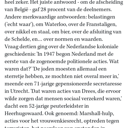
heel zeker. Het juiste antwoord - om de afscheiding
van België - gaf 28 procent van de deelnemers.
Andere merkwaardige antwoorden: belastingen
('echt waar'), om Waterloo, over de Franstaligen,
over nikkel en staal, om bier, over de afsluiting van
de Schelde, en… over normen en waarden.
Vraag dertien ging over de Nederlandse koloniale
geschiedenis: 'In 1947 begon Nederland met de
eerste van de zogenoemde politionele acties. Wat
waren dat?' 'De joden moesten allemaal een
sterretje hebben, ze mochten niet overal meer in,'
meende een 71-jarige gepensioneerde secretaresse
in Utrecht. 'Dat waren acties van Drees, die ervoor
wilde zorgen dat mensen sociaal verzekerd waren,'
dacht een 52-jarige peuterleidster in
Heerhugowaard. Ook genoemd: Marshall-hulp,
acties voor het vrouwenkiesrecht, optreden tegen