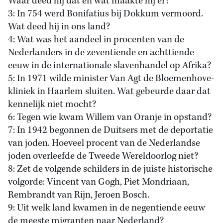
Waar deed hij dat en wat maakte hij er?
3: In 754 werd Bonifatius bij Dokkum vermoord.
Wat deed hij in ons land?
4: Wat was het aandeel in procenten van de
Nederlanders in de zeventiende en achttiende
eeuw in de internationale slavenhandel op Afrika?
5: In 1971 wilde minister Van Agt de Bloemenhove-
kliniek in Haarlem sluiten. Wat gebeurde daar dat
kennelijk niet mocht?
6: Tegen wie kwam Willem van Oranje in opstand?
7: In 1942 begonnen de Duitsers met de deportatie
van joden. Hoeveel procent van de Nederlandse
joden overleefde de Tweede Wereldoorlog niet?
8: Zet de volgende schilders in de juiste historische
volgorde: Vincent van Gogh, Piet Mondriaan,
Rembrandt van Rijn, Jeroen Bosch.
9: Uit welk land kwamen in de negentiende eeuw
de meeste migranten naar Nederland?