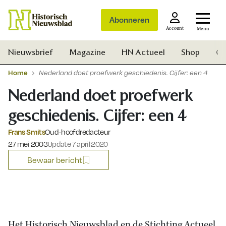
Abonneren
Account
Menu
Nieuwsbrief
Magazine
HN Actueel
Shop
Ge
Home
Nederland doet proefwerk geschiedenis. Cijfer: een 4
Nederland doet proefwerk
geschiedenis. Cijfer: een 4
Frans Smits
Oud-hoofdredacteur
Gepubliceerd op:
27 mei 2003
Update 7 april 2020
Bewaar bericht
Zoek
Het Historisch Nieuwsblad en de Stichting Actueel