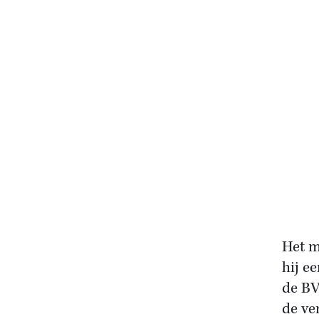
Het m
hij e
de BV
de ve