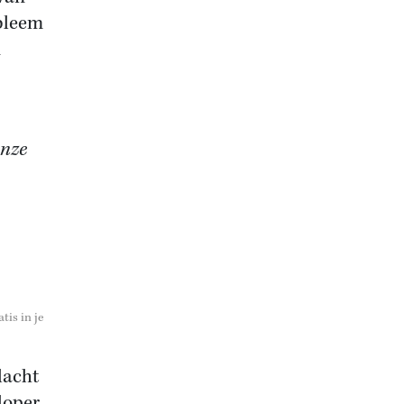
obleem
n
onze
tis in je
lacht
loper