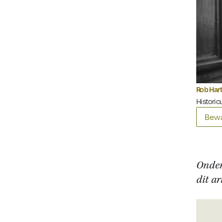
Rob Har
Historicu
Bewa
Onder
dit ar