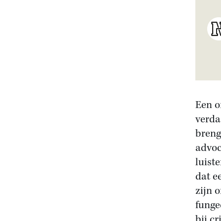
Een o
verda
breng
advoc
luist
dat e
zijn o
funge
bij c