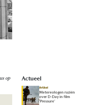
us op
Actueel
Artikel
Metereologen ruziën
over D-Day in film
‘Pressure’