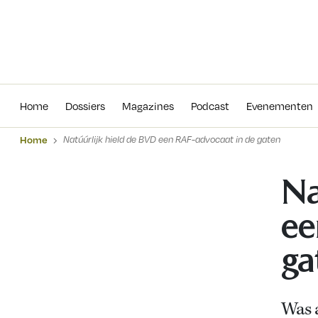
Home
Dossiers
Magazines
Podcas
Home
Dossiers
Magazines
Podcast
Evenementen
Home
Natúúrlijk hield de BVD een RAF-advocaat in de gaten
Na
ee
ga
Was 