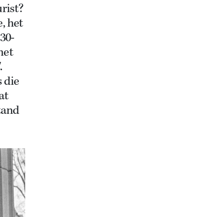
rist?
, het
30-
het
d
.
s die
at
tand