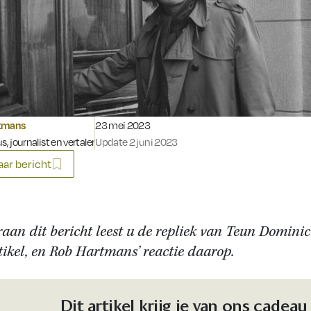
Gepubliceerd op:
tmans
23 mei 2023
s, journalist en vertaler
Update 2 juni 2023
ar bericht
aan dit bericht leest u de repliek van Teun Dominic
tikel, en Rob Hartmans’ reactie daarop.
Dit artikel krijg je van ons cadeau