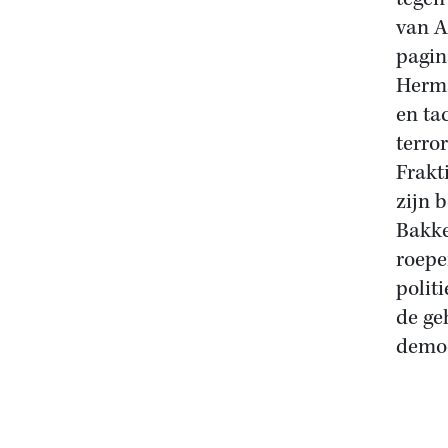
van A
pagin
Herma
en ta
terro
Frakt
zijn 
Bakke
roepe
politi
de ge
democ