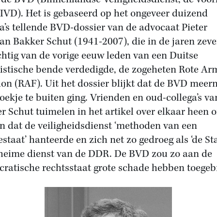
IVD). Het is gebaseerd op het ongeveer duizend
a’s tellende BVD-dossier van de advocaat Pieter
n Bakker Schut (1941-2007), die in de jaren zeve
chtig van de vorige eeuw leden van een Duitse
ristische bende verdedigde, de zogeheten Rote Ar
ion (RAF). Uit het dossier blijkt dat de BVD mee
boekje te buiten ging. Vrienden en oud-collega’s va
r Schut tuimelen in het artikel over elkaar heen 
n dat de veiligheidsdienst ‘methoden van een
estaat’ hanteerde en zich net zo gedroeg als ‘de Sta
heime dienst van de DDR. De BVD zou zo aan de
ratische rechtsstaat grote schade hebben toegeb