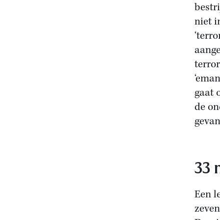
bestr
niet 
‘terro
aange
terro
‘emanc
gaat 
de on
gevan
33 
Een l
zevent