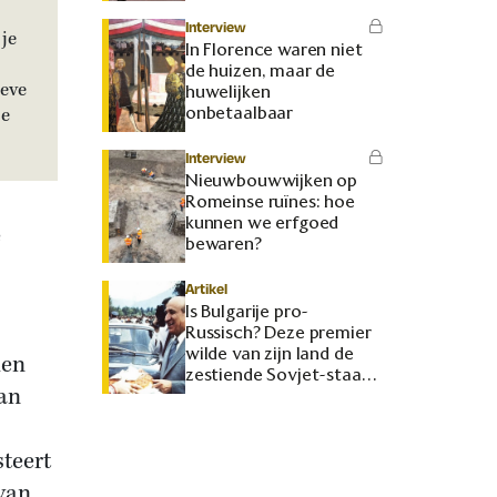
Interview
je
In Florence waren niet
de huizen, maar de
ieve
huwelijken
onbetaalbaar
je
Interview
Nieuwbouwwijken op
Romeinse ruïnes: hoe
kunnen we erfgoed
e
bewaren?
Artikel
Is Bulgarije pro-
Russisch? Deze premier
wilde van zijn land de
den
zestiende Sovjet-staat
van
maken
teert
 van