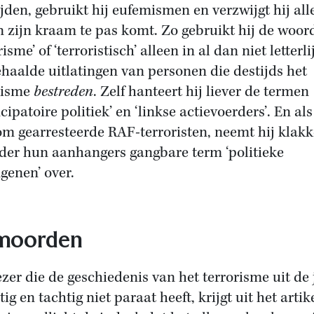
ijden, gebruikt hij eufemismen en verzwijgt hij all
in zijn kraam te pas komt. Zo gebruikt hij de woor
risme’ of ‘terroristisch’ alleen in al dan niet letterli
haalde uitlatingen van personen die destijds het
risme
bestreden
. Zelf hanteert hij liever de termen
ipatoire politiek’ en ‘linkse actievoerders’. En als
om gearresteerde RAF-terroristen, neemt hij klakk
der hun aanhangers gangbare term ‘politieke
genen’ over.
moorden
ezer die de geschiedenis van het terrorisme uit de
ig en tachtig niet paraat heeft, krijgt uit het artik