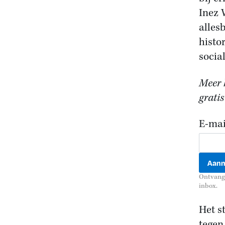
Inez 
allesb
histo
social
Meer h
gratis
E-mai
Ontvang 
inbox.
Het s
tegen