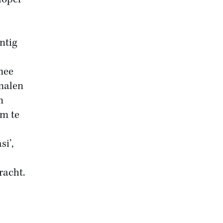
ntig
mee
rmalen
n
om te
si’,
racht.