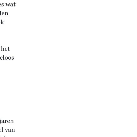
es wat
den
jk
 het
eloos
 jaren
el van