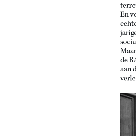
terre
En v
echte
jarig
socia
Maar 
de RA
aan d
verl