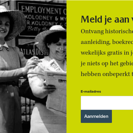
Meld je aan
Ontvang historische
aanleiding, boekre
wekelijks gratis in
je niets op het geb
hebben onbeperkt to
E-mailadres