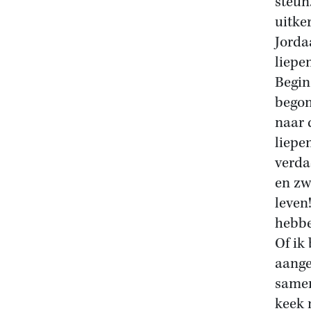
steun
uitke
Jorda
liepen
Begin
begon
naar 
liepe
verda
en zw
leven
hebbe
Of ik
aange
samen
keek 