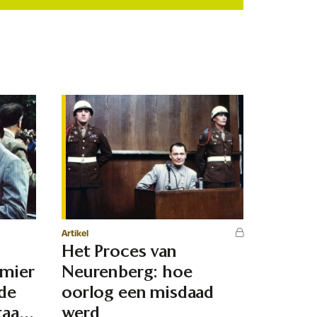
Artikel
Het Proces van
emier
Neurenberg: hoe
 de
oorlog een misdaad
taat
werd