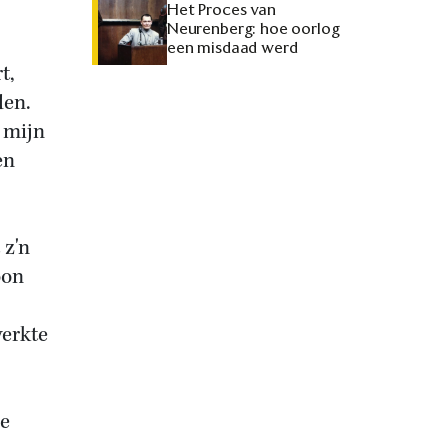
Het Proces van
Neurenberg: hoe oorlog
een misdaad werd
t,
den.
 mijn
en
 z'n
oon
werkte
de