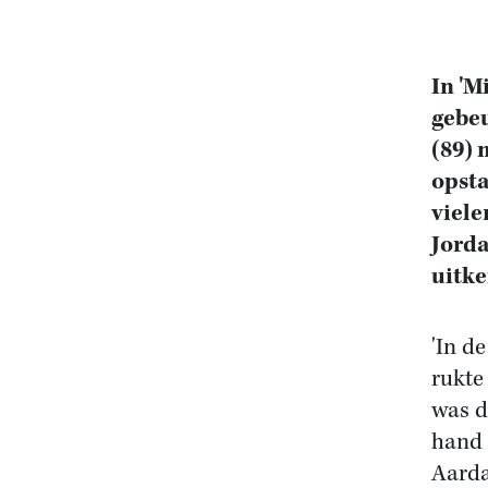
In 'M
gebeu
(89) 
opsta
viele
Jorda
uitke
'In d
rukte 
was d
hand 
Aarda