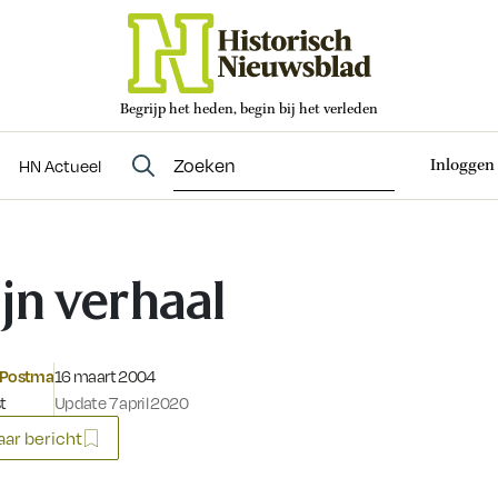
Begrijp het heden, begin bij het verleden
Abonneren
t
Evenementen
HN Actueel
Inloggen
HN Actueel
jn verhaal
Gepubliceerd op:
 Postma
16 maart 2004
t
Update 7 april 2020
ar bericht