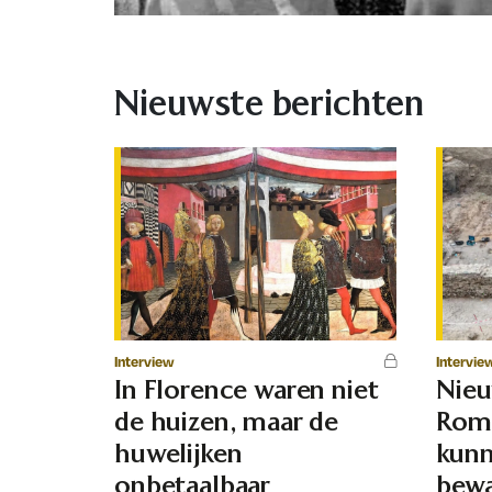
Nieuwste berichten
Interview
Intervie
In Florence waren niet
Nie
de huizen, maar de
Rome
huwelijken
kunn
onbetaalbaar
bewa