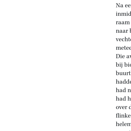
Na ee
inmid
raam 
naar 
vecht
metee
Die a
bij b
buurt
hadde
had n
had h
over 
flink
helem