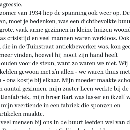
agressie.
 zomer van 1934 liep de spanning ook weer op. De
an, moet je bedenken, was een dichtbevolkte buur
grote, vaak arme gezinnen in kleine huizen woon
as crisistijd en veel mannen waren werkloos. Ook
, die in de Tuinstraat antiekbewerker was, kon ge
meer vinden, hoewel hij nooit zijn hand heeft
ouden voor de steun, want zo waren we niet. Wij
kelden gewoon met z'n allen - we waren thuis met
n - ons kostje bij elkaar. Mijn moeder maakte sch
en aantal gezinnen, mijn zuster Leen werkte bij de
ettenfabriek, mijn broer Bart was lasser en ikzelf 
 mijn veertiende in een fabriek die sponzen en
artikelen maakte.
veel mensen bij ons in de buurt leefden wel van 