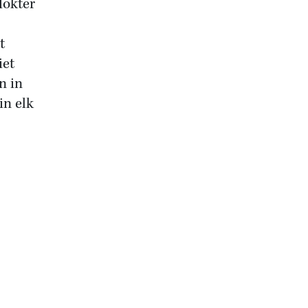
dokter
t
iet
n in
in elk