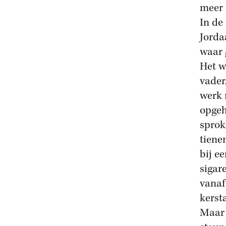
meer 
In de
Jorda
waar 
Het w
vader
werk 
opgeh
sprok
tiene
bij e
sigar
vanaf
kerst
Maar 