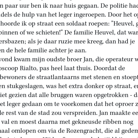
n paar uur ben ik naar huis gegaan. De politie ha
dels de hulp van het leger ingeroepen. Door het 
hoorde ik op straat een soldaat roepen: "Heuvel, 
binnen of we schieten!" De familie Heuvel, dat wa
ersbazen; als je daar ruzie mee kreeg, dan had je
n de hele familie achter je aan.
vond kwam mijn oudste broer Jan, die operateur 
ioscoop Rialto, pas heel laat thuis. Doordat de
bewoners de straatlantaarns met stenen en stoep
n stukgeslagen, was het extra donker op straat, e
iet gezien dat alle bruggen waren opgetrokken - d
et leger gedaan om te voorkomen dat het oproer 
de rest van de stad zou verspreiden. Jan maakte e
e val en moest daarna met gekneusde ribben nog
aal omlopen om via de Rozengracht, die al gede