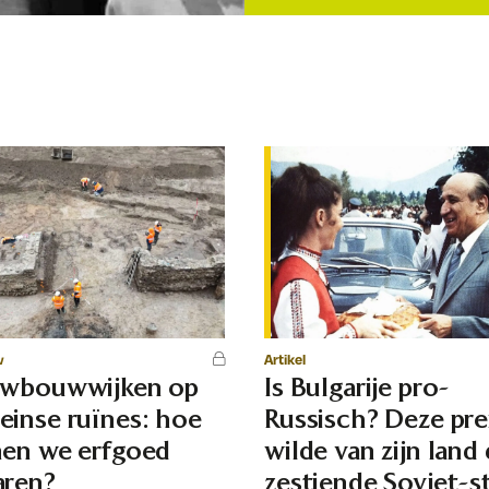
w
Artikel
uwbouwwijken op
Is Bulgarije pro-
inse ruïnes: hoe
Russisch? Deze pr
en we erfgoed
wilde van zijn land
ren?
zestiende Sovjet-s