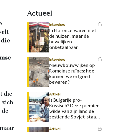
Actueel
e
Interview
In Florence waren niet
velt
de huizen, maar de
 die
huwelijken
onbetaalbaar
amse
Interview
Nieuwbouwwijken op
Romeinse ruïnes: hoe
kunnen we erfgoed
bewaren?
t die
Artikel
Is Bulgarije pro-
p zich
Russisch? Deze premier
t de
wilde van zijn land de
zestiende Sovjet-staat
maken
 maar
Artikel