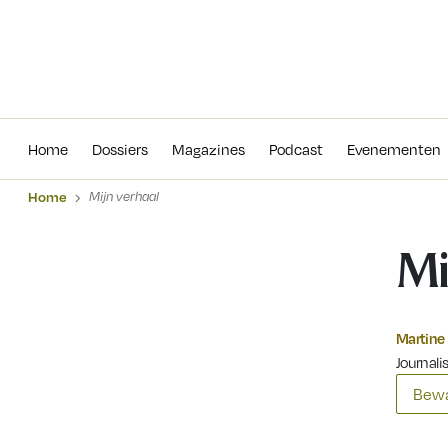
Home
Dossiers
Magazines
Podcas
Home
Dossiers
Magazines
Podcast
Evenementen
Home
Mijn verhaal
Mi
Martine
Journalis
Bewa