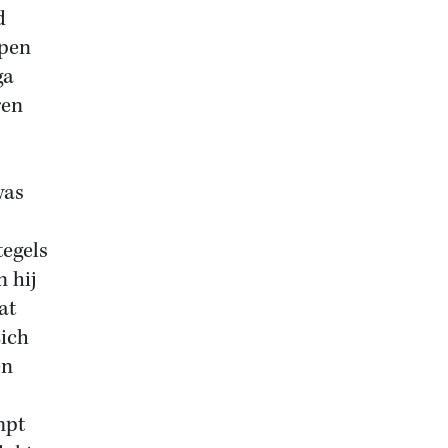
d
open
ga
ren
was
tegels
n hij
at
zich
en
mpt