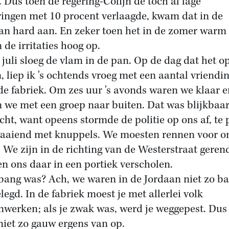
. Dus toen de regering-Colijn de toch al lage
ringen met 10 procent verlaagde, kwam dat in de
an hard aan. En zeker toen het in de zomer warm
 de irritaties hoog op.
 juli sloeg de vlam in de pan. Op de dag dat het o
, liep ik 's ochtends vroeg met een aantal vriendi
de fabriek. Om zes uur 's avonds waren we klaar e
n we met een groep naar buiten. Dat was blijkbaa
cht, want opeens stormde de politie op ons af, te
aaiend met knuppels. We moesten rennen voor o
! We zijn in de richting van de Westerstraat geren
n ons daar in een portiek verscholen.
 bang was? Ach, we waren in de Jordaan niet zo b
legd. In de fabriek moest je met allerlei volk
werken; als je zwak was, werd je weggepest. Dus 
niet zo gauw ergens van op.