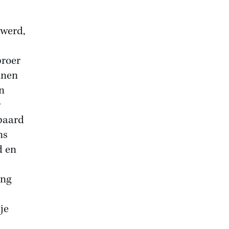
 werd,
proer
nnen
n
r
 paard
ns
d en
ang
je