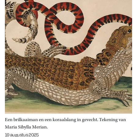
Een brilkaaiman en een koraalslang in gevecht. Tekening van
Maria Sibylla Merian.
Gepubliceerd op:
19 augustus 2025