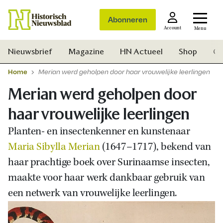
Abonneren
Account
Menu
Nieuwsbrief
Magazine
HN Actueel
Shop
Ge
Home
Merian werd geholpen door haar vrouwelijke leerlingen
Merian werd geholpen door
haar vrouwelijke leerlingen
Planten- en insectenkenner en kunstenaar
Maria Sibylla Merian
(1647–1717), bekend van
haar prachtige boek over Surinaamse insecten,
maakte voor haar werk dankbaar gebruik van
een netwerk van vrouwelijke leerlingen.
Zoek