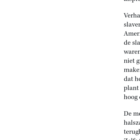
Verha
slave
Ameri
de sl
waren
niet 
maken
dat h
plant
hoog 
De me
halsz
terug