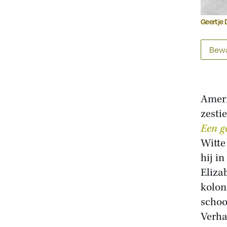
Geertje 
Bewa
Ameri
zesti
Een ge
Witte
hij i
Eliza
kolon
schoo
Verha