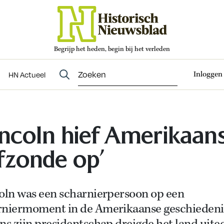
Begrijp het heden, begin bij het verleden
Abonneren
t
Evenementen
HN Actueel
Inloggen
HN Actueel
incoln hief Amerikaan
fzonde op’
coln was een scharnierpersoon op een
rniermoment in de Amerikaanse geschiedeni