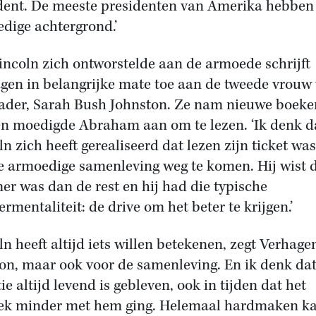
dent. De meeste presidenten van Amerika hebben
dige achtergrond.’
incoln zich ontworstelde aan de armoede schrijft
gen in belangrijke mate toe aan de tweede vrouw
vader, Sarah Bush Johnston. Ze nam nieuwe boeke
n moedigde Abraham aan om te lezen. ‘Ik denk d
ln zich heeft gerealiseerd dat lezen zijn ticket wa
ie armoedige samenleving weg te komen. Hij wist d
er was dan de rest en hij had die typische
ermentaliteit: de drive om het beter te krijgen.’
n heeft altijd iets willen betekenen, zegt Verhagen
on, maar ook voor de samenleving. En ik denk dat
ie altijd levend is gebleven, ook in tijden dat het
iek minder met hem ging. Helemaal hardmaken ka