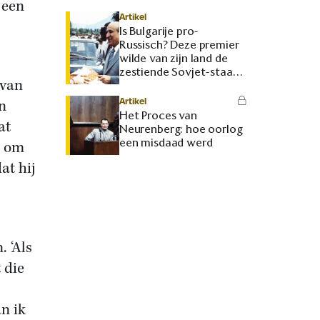
 een
Artikel
Is Bulgarije pro-
Russisch? Deze premier
wilde van zijn land de
zestiende Sovjet-staat
 van
maken
Artikel
n
Het Proces van
at
Neurenberg: hoe oorlog
een misdaad werd
s om
at hij
. ‘Als
 die
n ik