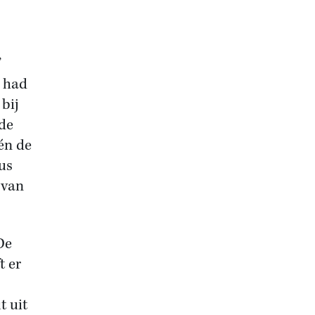
’
m had
bij
 de
én de
cus
 van
De
t er
t uit