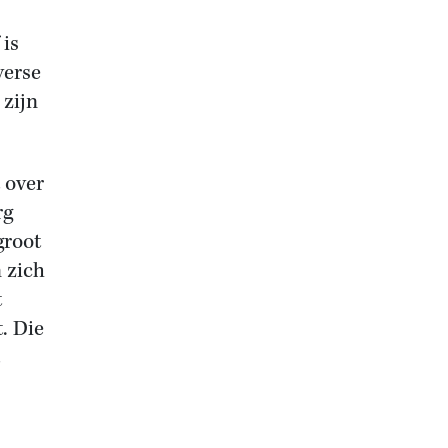
 is
verse
 zijn
 over
rg
groot
 zich
t
. Die