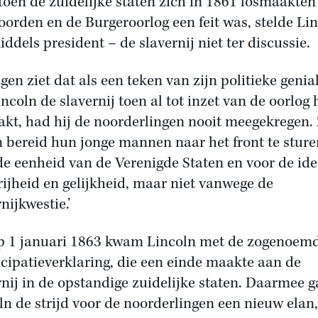
 toen de zuidelijke staten zich in 1861 losmaakten
oorden en de Burgeroorlog een feit was, stelde Li
iddels president – de slavernij niet ter discussie.
en ziet dat als een teken van zijn politieke geniali
incoln de slavernij toen al tot inzet van de oorlog
kt, had hij de noorderlingen nooit meegekregen.
 bereid hun jonge mannen naar het front te sture
de eenheid van de Verenigde Staten en voor de id
rijheid en gelijkheid, maar niet vanwege de
nijkwestie.’
p 1 januari 1863 kwam Lincoln met de zogenoem
ipatieverklaring, die een einde maakte aan de
rnij in de opstandige zuidelijke staten. Daarmee g
ln de strijd voor de noorderlingen een nieuw elan,