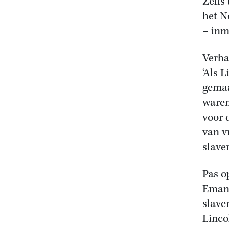
Zelfs
het N
– inm
Verhag
‘Als L
gemaa
waren
voor 
van v
slaver
Pas o
Emanc
slave
Linco