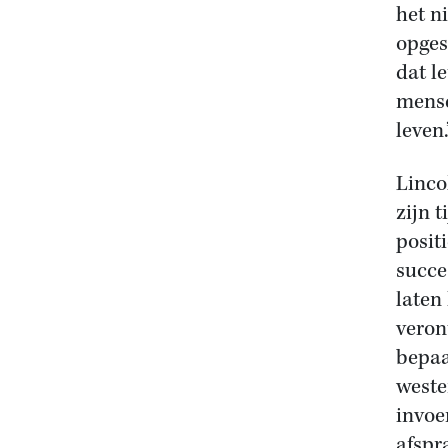
het n
opges
dat l
mense
leven.
Linco
zijn 
positi
succe
laten
veron
bepaa
weste
invoe
afspr