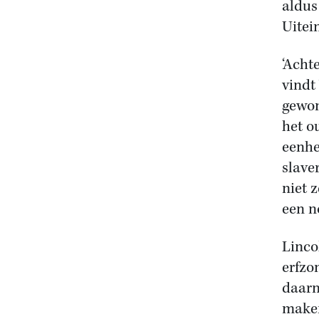
aldus
Uitei
‘Achte
vindt
gewon
het o
eenhe
slave
niet 
een n
Linco
erfzo
daarn
maken