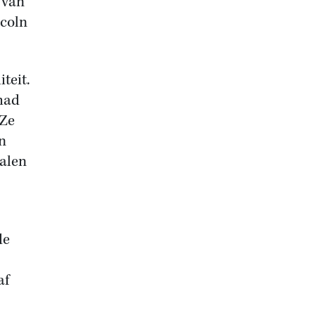
 van
ncoln
teit.
 had
 Ze
n
ealen
de
af