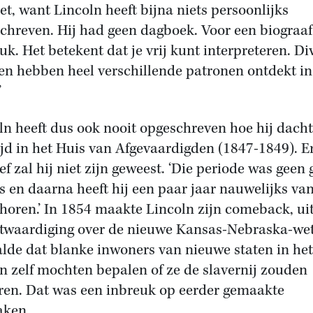
iet, want Lincoln heeft bijna niets persoonlijks
chreven. Hij had geen dagboek. Voor een biograaf
euk. Het betekent dat je vrij kunt interpreteren. Di
n hebben heel verschillende patronen ontdekt in
’
ln heeft dus ook nooit opgeschreven hoe hij dacht
tijd in het Huis van Afgevaardigden (1847-1849). E
ef zal hij niet zijn geweest. ‘Die periode was geen 
s en daarna heeft hij een paar jaar nauwelijks van
 horen.’ In 1854 maakte Lincoln zijn comeback, ui
twaardiging over de nieuwe Kansas-Nebraska-wet
lde dat blanke inwoners van nieuwe staten in het
n zelf mochten bepalen of ze de slavernij zouden
ren. Dat was een inbreuk op eerder gemaakte
aken.