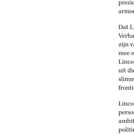
presi
armoe
Dat L
Verha
zijn 
mee e
Linco
uit d
slimm
fronti
Lincol
perso
ambit
polit