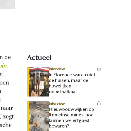
n de
Actueel
oln.
Interview
et
In Florence waren niet
de huizen, maar de
toen
huwelijken
n
onbetaalbaar
r
Interview
 naar
Nieuwbouwwijken op
Romeinse ruïnes: hoe
’ zegt
kunnen we erfgoed
ische
bewaren?