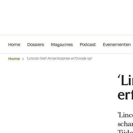
Home
Dossiers
Magazines
Podcas
Home
Dossiers
Magazines
Podcast
Evenementen
Home
‘Lincoln hief Amerikaanse erfzonde op’
‘L
er
‘Lin
scha