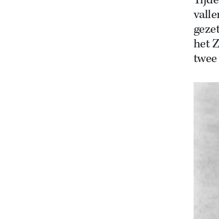
Tijde
valle
gezet
het Z
twee 