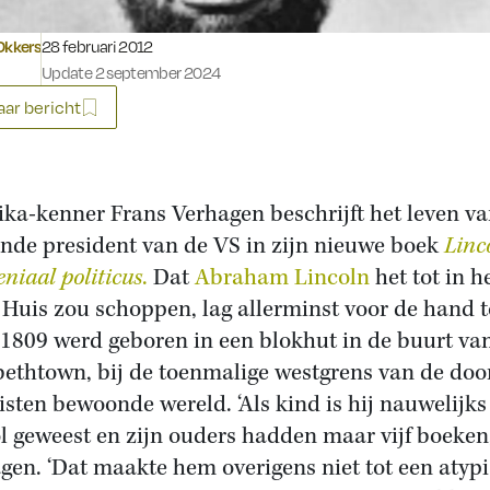
Gepubliceerd op:
Dkkers
28 februari 2012
Update 2 september 2024
ar bericht
ka-kenner Frans Verhagen beschrijft het leven va
ende president van de VS in zijn nieuwe boek
Linc
niaal politicus
.
Dat
Abraham Lincoln
het tot in h
 Huis zou schoppen, lag allerminst voor de hand 
n 1809 werd geboren in een blokhut in de buurt va
bethtown, bij de toenmalige westgrens van de doo
isten bewoonde wereld. ‘Als kind is hij nauwelijks
l geweest en zijn ouders hadden maar vijf boeken,
gen. ‘Dat maakte hem overigens niet tot een atyp