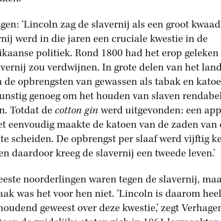
gen: ‘Lincoln zag de slavernij als een groot kwaad
rnij werd in die jaren een cruciale kwestie in de
kaanse politiek. Rond 1800 had het erop geleken
avernij zou verdwijnen. In grote delen van het lan
 de opbrengsten van gewassen als tabak en kato
gunstig genoeg om het houden van slaven rendabel
. Totdat de
cotton gin
werd uitgevonden: een app
et eenvoudig maakte de katoen van de zaden van
 te scheiden. De opbrengst per slaaf werd vijftig k
en daardoor kreeg de slavernij een tweede leven.’
este noorderlingen waren tegen de slavernij, maa
aak was het voor hen niet. ‘Lincoln is daarom heel
houdend geweest over deze kwestie,’ zegt Verhage