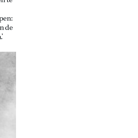
en te
open:
en de
’