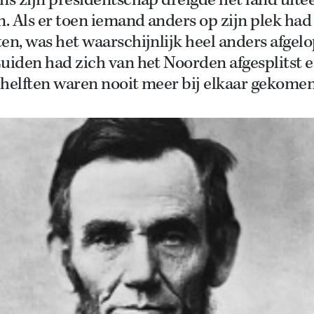
ns zijn presidentschap dreigde het land uite
n. Als er toen iemand anders op zijn plek had
en, was het waarschijnlijk heel anders afgel
uiden had zich van het Noorden afgesplitst 
helften waren nooit meer bij elkaar gekomen.