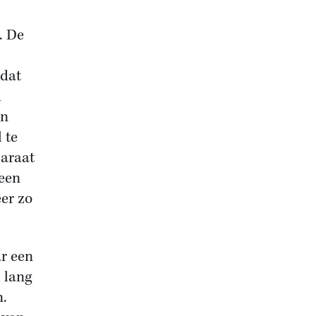
. De
 dat
d
en
 te
araat
 een
eer zo
r een
 lang
n.