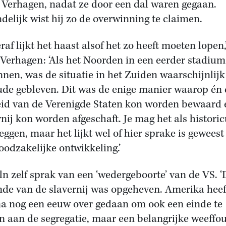
 Verhagen, nadat ze door een dal waren gegaan.
ndelijk wist hij zo de overwinning te claimen.
raf lijkt het haast alsof het zo heeft moeten lopen,
 Verhagen: ‘Als het Noorden in een eerder stadiu
nen, was de situatie in het Zuiden waarschijnlijk 
ude gebleven. Dit was de enige manier waarop én
id van de Verenigde Staten kon worden bewaard 
rnij kon worden afgeschaft. Je mag het als histori
zeggen, maar het lijkt wel of hier sprake is geweest
oodzakelijke ontwikkeling.’
ln zelf sprak van een ‘wedergeboorte’ van de VS. ‘
nde van de slavernij was opgeheven. Amerika heef
a nog een eeuw over gedaan om ook een einde te
 aan de segregatie, maar een belangrijke weeffou