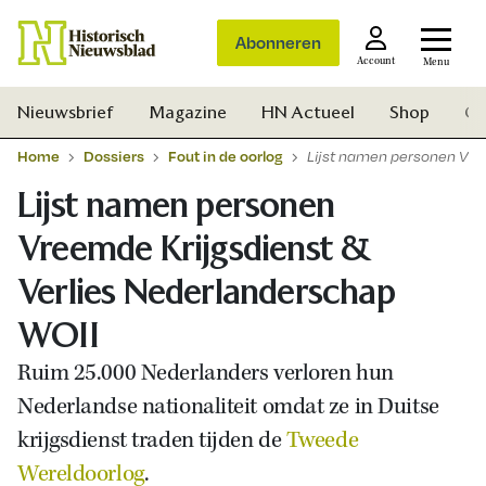
Abonneren
Account
Menu
Nieuwsbrief
Magazine
HN Actueel
Shop
Ge
Home
Dossiers
Fout in de oorlog
Lijst namen personen Vre
Lijst namen personen
Vreemde Krijgsdienst &
Verlies Nederlanderschap
WOII
Ruim 25.000 Nederlanders verloren hun
Nederlandse nationaliteit omdat ze in Duitse
krijgsdienst traden tijden de
Tweede
Zoek
Wereldoorlog
.