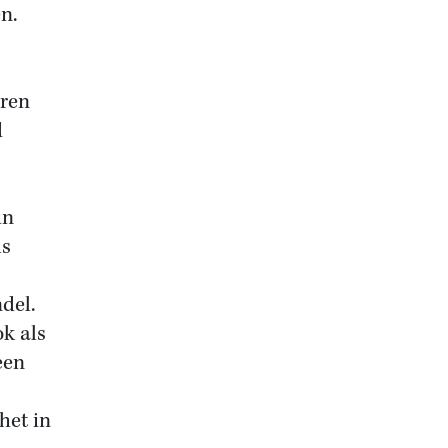
en.
eren
d
in
ls
del.
k als
een
het in