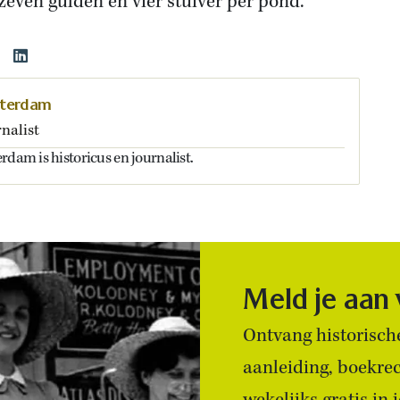
zeven gulden en vier stuiver per pond.
tterdam
nalist
rdam is historicus en journalist.
Meld je aan
Ontvang historische
aanleiding, boekre