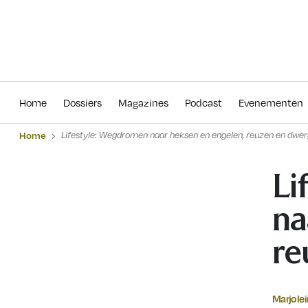
Home
Dossiers
Magazines
Podcas
Home
Dossiers
Magazines
Podcast
Evenementen
Home
Lifestyle: Wegdromen naar heksen en engelen, reuzen en dwe
Li
na
re
Marjole