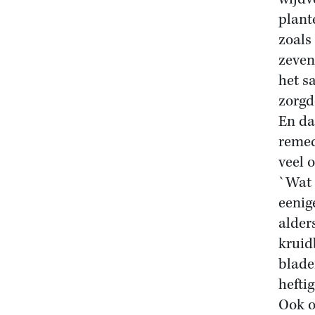
plant
zoals
zeven
het s
zorgd
En da
remed
veel 
`Wat 
eenig
alder
kruid
blade
heftig
Ook o