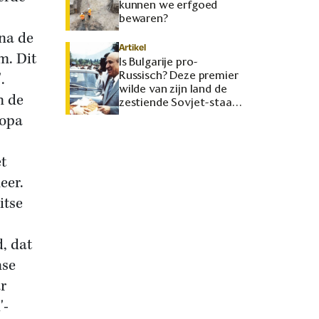
kunnen we erfgoed
bewaren?
na de
Artikel
m. Dit
Is Bulgarije pro-
Russisch? Deze premier
.
wilde van zijn land de
n de
zestiende Sovjet-staat
maken
ropa
t
eer.
itse
, dat
nse
r
'-