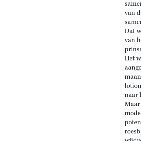
samen
van d
samen
Dat w
van b
prins
Het w
aange
maan-
lotio
naar 
Maar 
moder
poten
roesb
wijdv