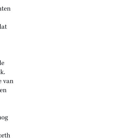
nten
dat
de
k.
e van
den
nog
orth