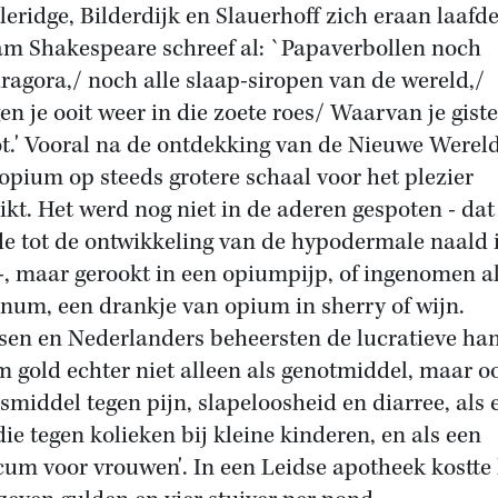
leridge, Bilderdijk en Slauerhoff zich eraan laafd
am Shakespeare schreef al: `Papaverbollen noch
agora,/ noch alle slaap-siropen van de wereld,/
en je ooit weer in die zoete roes/ Waarvan je gist
t.' Vooral na de ontdekking van de Nieuwe Werel
opium op steeds grotere schaal voor het plezier
ikt. Het werd nog niet in de aderen gespoten - dat
e tot de ontwikkeling van de hypodermale naald 
-, maar gerookt in een opiumpijp, of ingenomen a
num, een drankje van opium in sherry of wijn.
sen en Nederlanders beheersten de lucratieve han
 gold echter niet alleen als genotmiddel, maar oo
smiddel tegen pijn, slapeloosheid en diarree, als 
ie tegen kolieken bij kleine kinderen, en als een
cum voor vrouwen'. In een Leidse apotheek kostte 