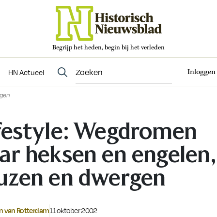
Begrijp het heden, begin bij het verleden
Abonneren
t
Evenementen
HN Actueel
Inloggen
HN Actueel
rgen
festyle: Wegdromen
ar heksen en engelen,
uzen en dwergen
Gepubliceerd op:
in van Rotterdam
11 oktober 2002