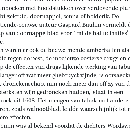
enboeken met hoofdstukken over verdovende pla
 bilzekruid, doornappel, senna of bolderik. De
tiende-eeuwse auteur Gaspard Bauhin vermeldt 
ap van doornappelblad voor `milde hallucinaties'
e.
n waren er ook de bedwelmende amberballen als
ie tegen de pest, de modieuze oosterse drugs en 
op de effecten van drugs lijkende werking van taba
langer oft wat meer ghebruyct zijnde, is oorsaeck
e dronckenschap, min noch meer dan off zy van 
sterksten wijn gedroncken hadden,' staat in een
boek uit 1608. Het mengen van tabak met andere
ren, zoals walnootblad, leidde waarschijnlijk tot 
ere effecten.
pium was al bekend voordat de dichters Wordsw