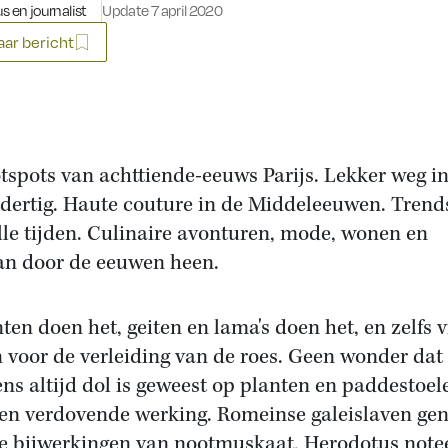
s en journalist
Update 7 april 2020
ar bericht
tspots van achttiende-eeuws Parijs. Lekker weg i
 dertig. Haute couture in de Middeleeuwen. Trends
lle tijden. Culinaire avonturen, mode, wonen en
an door de eeuwen heen.
nten doen het, geiten en lama's doen het, en zelfs 
n voor de verleiding van de roes. Geen wonder dat
ns altijd dol is geweest op planten en paddestoel
en verdovende werking. Romeinse galeislaven ge
e bijwerkingen van nootmuskaat, Herodotus note