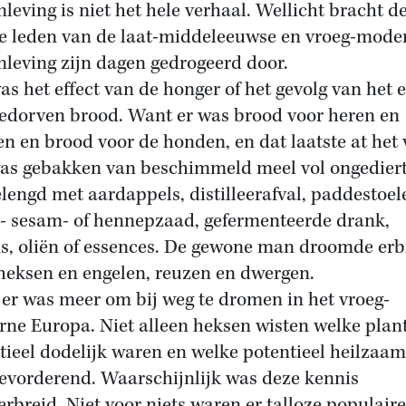
leving is niet het hele verhaal. Wellicht bracht de
e leden van de laat-middeleeuwse en vroeg-mode
leving zijn dagen gedrogeerd door.
as het effect van de honger of het gevolg van het 
edorven brood. Want er was brood voor heren en
en en brood voor de honden, en dat laatste at het 
as gebakken van beschimmeld meel vol ongediert
lengd met aardappels, distilleerafval, paddestoel
 sesam- of hennepzaad, gefermenteerde drank,
ns, oliën of essences. De gewone man droomde erb
heksen en engelen, reuzen en dwergen.
er was meer om bij weg te dromen in het vroeg-
ne Europa. Niet alleen heksen wisten welke plan
tieel dodelijk waren en welke potentieel heilzaam
evorderend. Waarschijnlijk was deze kennis
erbreid. Niet voor niets waren er talloze populaire