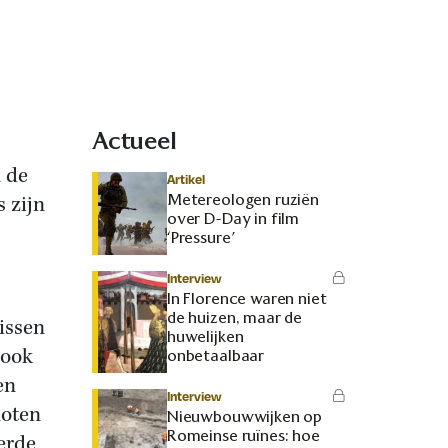
Actueel
n de
Artikel
Metereologen ruziën
 zijn
over D-Day in film
‘Pressure’
Interview
In Florence waren niet
de huizen, maar de
vissen
huwelijken
 ook
onbetaalbaar
en
Interview
noten
Nieuwbouwwijken op
Romeinse ruïnes: hoe
erde