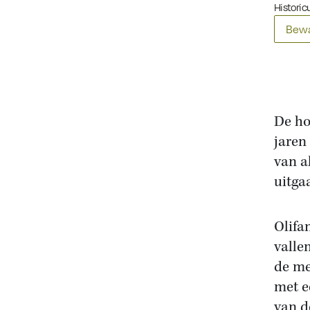
Historicu
Bewa
De ho
jaren
van a
uitga
Olifa
valle
de me
met e
van d