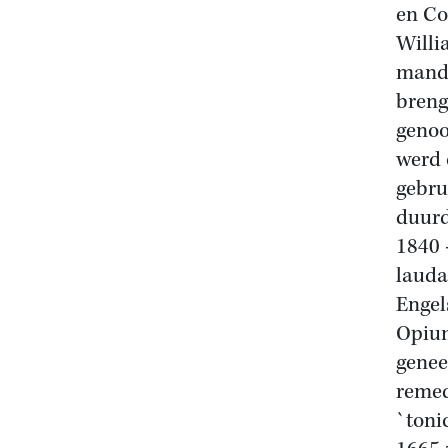
en Co
Willi
mandr
breng
genoo
werd 
gebru
duurd
1840 
lauda
Engel
Opium
genee
remed
`toni