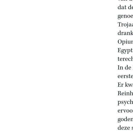
dat d
genoe
Troja
drank
Opium
Egypt
terec
In de
eerst
Er kw
Reinh
psych
ervoo
goden
deze 