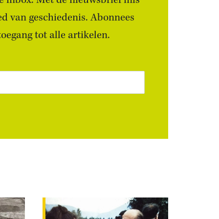
 je inbox. Met de nieuwsbrief mis
ied van geschiedenis. Abonnees
egang tot alle artikelen.