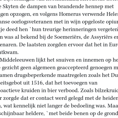
e Skyten de dampen van brandende hennep met
gen opzogen, en volgens Homerus verwende Hele
anse oorlogsveteranen met in wijn opgeloste opiu
je deed hen `hun treurige herinneringen vergeten'
 was al bekend bij de Soemeriërs, de Assyriërs e
enaren. De laatsten zorgden ervoor dat het in Eu
htkwam.
 Middeleeuwen lijkt het snuiven en innemen op he
e gezicht geen algemeen geaccepteerd genoegen m
amen drugsbeperkende maatregelen zoals het Du
eitsgebot uit 1516, dat het toevoegen van
oactieve kruiden in bier verbood. Zoals bilzekruid
r zorgde dat er contact werd gelegd met de heide
, wat kennelijk niet langer de bedoeling was. Maa
schijnbaar heldere, `met beide benen op de grond