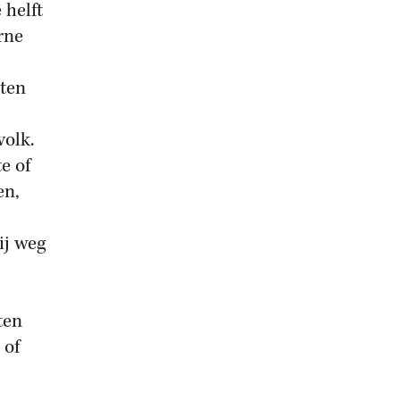
 helft
rne
eten
volk.
e of
en,
ij weg
ten
 of