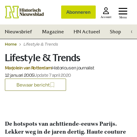
Abonneren
Account
Menu
Nieuwsbrief
Magazine
HN Actueel
Shop
Ge
Home
Lifestyle & Trends
Lifestyle & Trends
Marjolein van Rotterdam
Historicus en journalist
Gepubliceerd op:
12 januari 2005
Update 7 april 2020
Bewaar bericht
De hotspots van achttiende-eeuws Parijs.
Lekker weg in de jaren dertig. Haute couture
Zoek