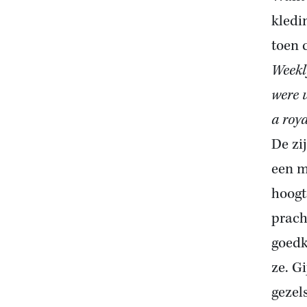
kledi
toen 
Weekl
were u
a roy
De zi
een m
hoogt
prach
goedk
ze. G
gezel