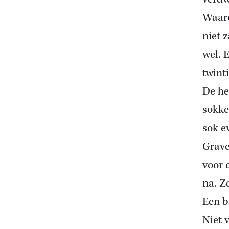
Waaro
niet 
wel. 
twint
De he
sokke
sok e
Grave
voor 
na. Z
Een b
Niet 