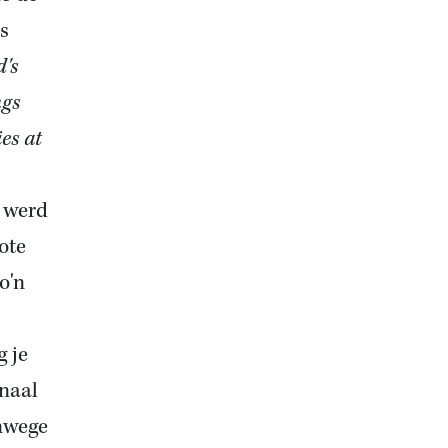
s
's
ngs
es at
k werd
ote
o'n
g je
onaal
nwege