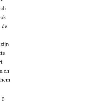
och
ook
p de
zijn
tte
rt
m en
n hem
ig.