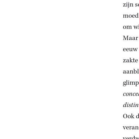
zijn 
moede
om wi
Maar 
eeuw 
zakte 
aanbl
glimp
concea
distin
Ook d
veran
verdw