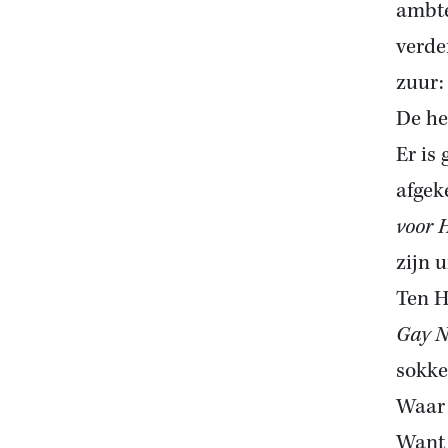
ambte
verde
zuur:
De he
Er is 
afgek
voor 
zijn 
Ten H
Gay 
sokke
Waar 
Want 