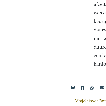
afzett
was c
keuri
daarv
met w
duurd
een 'v
kanto
Marjolein van Ro