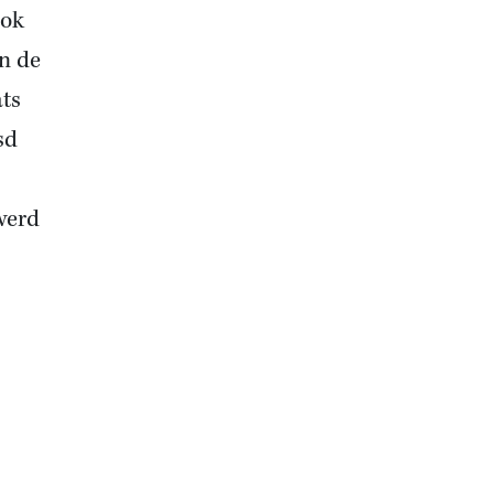
sok
en de
ats
sd
werd