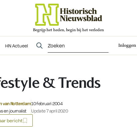
Begrijp het heden, begin bij het verleden
Abonneren
t
Evenementen
HN Actueel
Inloggen
HN Actueel
festyle & Trends
Gepubliceerd op:
in van Rotterdam
10 februari 2004
s en journalist
Update 7 april 2020
ar bericht