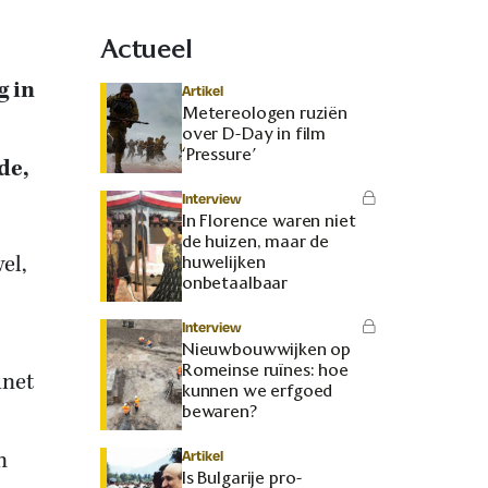
Actueel
g in
Artikel
Metereologen ruziën
over D-Day in film
‘Pressure’
de,
Interview
In Florence waren niet
de huizen, maar de
el,
huwelijken
onbetaalbaar
Interview
Nieuwbouwwijken op
Romeinse ruïnes: hoe
inet
kunnen we erfgoed
bewaren?
n
Artikel
Is Bulgarije pro-