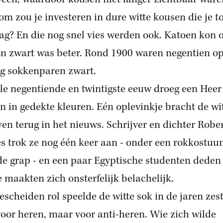
m zou je investeren in dure witte kousen die je t
zag? En die nog snel vies werden ook. Katoen kon 
En zwart was beter. Rond 1900 waren negentien o
ig sokkenparen zwart.
le negentiende en twintigste eeuw droeg een Heer 
n in gedekte kleuren. Eén oplevinkje bracht de wi
ven terug in het nieuws. Schrijver en dichter Robe
s trok ze nog één keer aan - onder een rokkostuu
de grap - en een paar Egyptische studenten dede
e maakten zich onsterfelijk belachelijk.
escheiden rol speelde de witte sok in de jaren zest
voor heren, maar voor anti-heren. Wie zich wilde