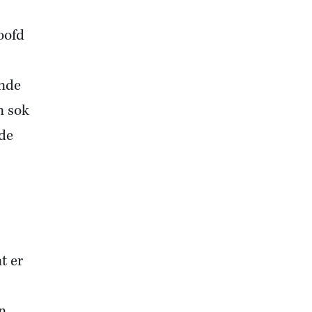
oofd
ende
n sok
 de
t er
n.