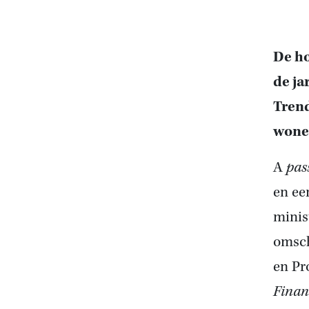
De ho
de ja
Trend
wone
A
pas
en ee
minis
omsch
en Pr
Finan