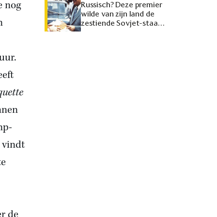
e nog
Russisch? Deze premier
wilde van zijn land de
n
zestiende Sovjet-staat
maken
uur.
eeft
quette
nnen
mp-
 vindt
te
er de