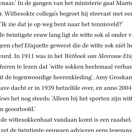
naar.' In de gangen van het ministerie gaat Mant
r. Witbesokte collega's begroet hij steevast met ee
 'Ik zie dat je op weg bent naar het tennisveld?'
le twintigste eeuw lang ligt de witte sok al onder v
geen chef Etiquette geweest die de witte sok níét h
eurd. In 1911 was in het
Wetboek van Mevrouw Eti
Heeren
te lezen dat 'witte sokken heelemaal verba
uit de tegenwoordige heerenkleding'. Amy Groska
ave dacht er in 1939 hetzelfde over, en anno 2004
News
het nog steeds: 'Alleen bij het sporten zijn wit
n geoorloofd.'
de wittesokkenhaat vandaan komt is een raadsel.
zet de twintigste-eeuwsen adviezen eens tegenov