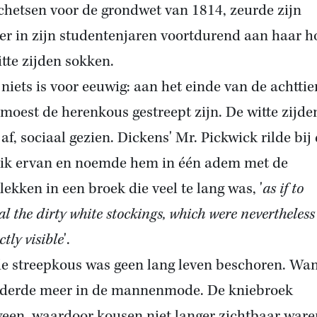
schetsen voor de grondwet van 1814, zeurde zijn
r in zijn studentenjaren voortdurend aan haar h
tte zijden sokken.
niets is voor eeuwig: aan het einde van de achtti
moest de herenkous gestreept zijn. De witte zijde
af, sociaal gezien. Dickens' Mr. Pickwick rilde bij
ik ervan en noemde hem in één adem met de
lekken in een broek die veel te lang was, '
as if to
l the dirty white stockings, which were nevertheless
ctly visible
'.
e streepkous was geen lang leven beschoren. Wan
derde meer in de mannenmode. De kniebroek
een, waardoor kousen niet langer zichtbaar ware