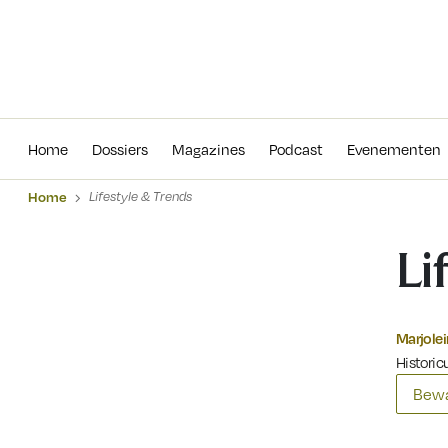
Home
Dossiers
Magazines
Podcas
Home
Dossiers
Magazines
Podcast
Evenementen
Home
Lifestyle & Trends
Li
Marjole
Historicu
Bewa