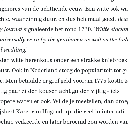
ngmores van de achttiende eeuw. Een witte sok wa
chic, waanzinnig duur, en dus helemaal goed.
Read
y Journal
signaleerde het rond 1730: '
White stocki
niversally worn by the gentlemen as well as the ladi
al wedding.
'
jden witte herenkous onder een strakke kniebroe
ust. Ook in Nederland steeg de populariteit tot gr
e. Men betaalde er grof geld voor: in 1775 kostte z
tig paar zijden kousen acht gulden vijftig - iets
opere waren er ook. Wilde je meetellen, dan droe
ijsbert Karel van Hogendorp, die veel in internati
schap verkeerde en later beroemd zou worden va