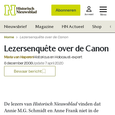
Abonneren
Account
Menu
Nieuwsbrief
Magazine
HN Actueel
Shop
Ge
Home
Lezersenquête over de Canon
Lezersenquête over de Canon
Maria van Haperen
Historicus en Holocaust-expert
Gepubliceerd op:
6 december 2006
Update 7 april 2020
Bewaar bericht
De lezers van
Historisch Nieuwsblad
vinden dat
Annie M.G. Schmidt en Anne Frank niet in de
Zoek