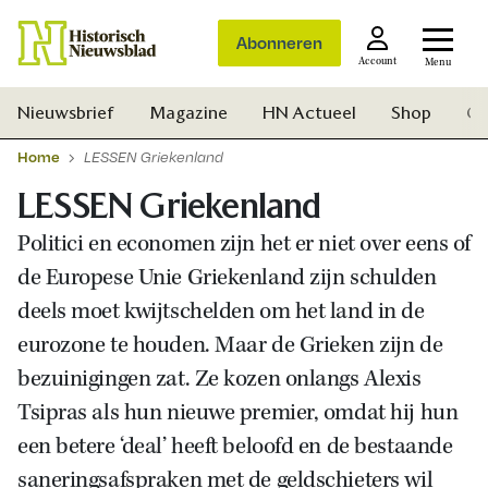
Abonneren
Account
Menu
Nieuwsbrief
Magazine
HN Actueel
Shop
Ge
Home
LESSEN Griekenland
LESSEN Griekenland
Politici en economen zijn het er niet over eens of
de Europese Unie Griekenland zijn schulden
deels moet kwijtschelden om het land in de
eurozone te houden. Maar de Grieken zijn de
bezuinigingen zat. Ze kozen onlangs Alexis
Tsipras als hun nieuwe premier, omdat hij hun
een betere ‘deal’ heeft beloofd en de bestaande
Zoek
saneringsafspraken met de geldschieters wil