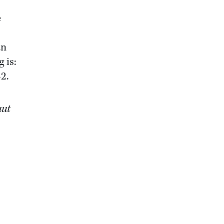
e
an
 is:
2.
uut