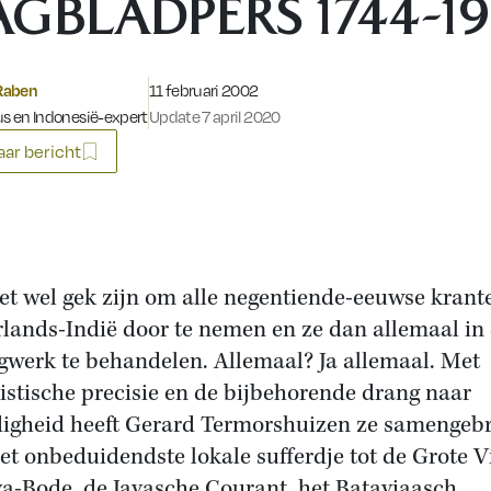
AGBLADPERS 1744-19
Gepubliceerd op:
Raben
11 februari 2002
us en Indonesië-expert
Update 7 april 2020
ar bericht
et wel gek zijn om alle negentiende-eeuwse krant
lands-Indië door te nemen en ze dan allemaal in
gwerk te behandelen. Allemaal? Ja allemaal. Met
elistische precisie en de bijbehorende drang naar
digheid heeft Gerard Termorshuizen ze samengebr
et onbeduidendste lokale sufferdje tot de Grote Vi
va-Bode, de Javasche Courant, het Bataviaasch