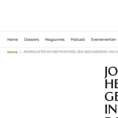
Home
Dossiers
Magazines
Podcas
Home
Dossiers
Magazines
Podcast
Evenementen
Home
JOURNALISTEN EN HEETHOOFDEN. EEN GESCHIEDENIS VAN 
J
H
G
I