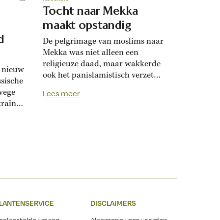
Tocht naar Mekka
maakt opstandig
d
De pelgrimage van moslims naar
Mekka was niet alleen een
religieuze daad, maar wakkerde
n nieuw
ook het panislamistisch verzet
ssische
aan. In de negentiende eeuw
wege
Lees meer
vreesden koloniale machten
raïne.
daarom wereldwijde
n in
opstandigheid. Moslims hebben
de religieuze plicht om minstens
s
één keer in hun leven af te reizen
n van
naar Mekka, tijdens de hadj.
en
Arabist Richard van Leeuwen
onderzocht pelgrimsverslagen...
egen
en
LANTENSERVICE
DISCLAIMERS
d....