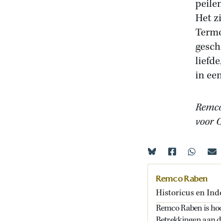
peilen
Het z
Termo
gesch
liefd
in ee
Remco
voor 
Remco Raben
Historicus en Ind
Remco Raben is hoo
Betrekkingen aan de 