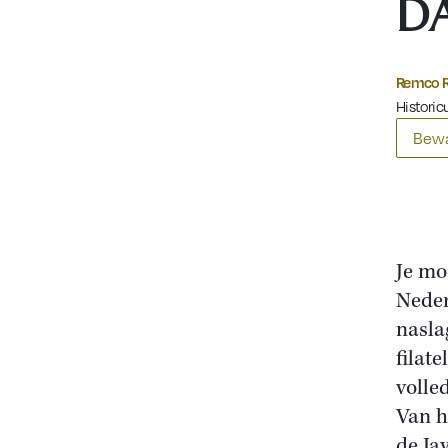
D
Remco 
Historic
Bewa
Je mo
Neder
nasla
filat
volle
Van h
de Ja