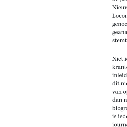
Nieuw
Locom
genoe
geana
stemt
Niet i
krant
inlei
dit n
van o
dan n
biogr
is ie
journa