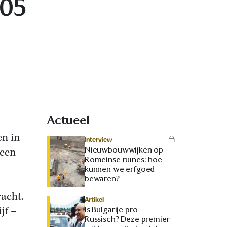
05
Actueel
en in
Interview
Nieuwbouwwijken op
 een
Romeinse ruïnes: hoe
kunnen we erfgoed
bewaren?
acht.
Artikel
jf –
Is Bulgarije pro-
Russisch? Deze premier