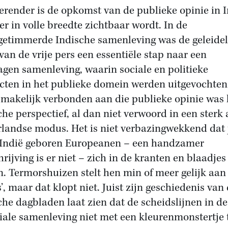
gerender is de opkomst van de publieke opinie in I
ier in volle breedte zichtbaar wordt. In de
getimmerde Indische samenleving was de geleidel
 van de vrije pers een essentiële stap naar een
agen samenleving, waarin sociale en politieke
icten in het publieke domein werden uitgevochten
makelijk verbonden aan die publieke opinie was 
che perspectief, al dan niet verwoord in een sterk 
landse modus. Het is niet verbazingwekkend dat 
 Indië geboren Europeanen – een handzamer
rijving is er niet – zich in de kranten en blaadjes
n. Termorshuizen stelt hen min of meer gelijk aan
s’, maar dat klopt niet. Juist zijn geschiedenis van
che dagbladen laat zien dat de scheidslijnen in de
iale samenleving niet met een kleurenmonstertje 