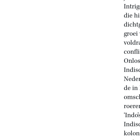
Intri
die h
dicht
groei
voldr
confl
Onlos
Indis
Neder
de in
omsch
roere
‘Indo’
Indis
kolon