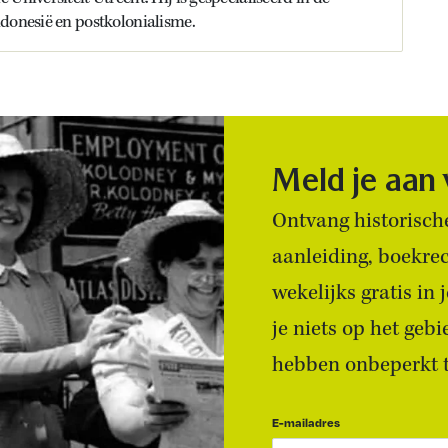
donesië en postkolonialisme.
Meld je aan
Ontvang historische
aanleiding, boekre
wekelijks gratis in
je niets op het geb
hebben onbeperkt to
E-mailadres