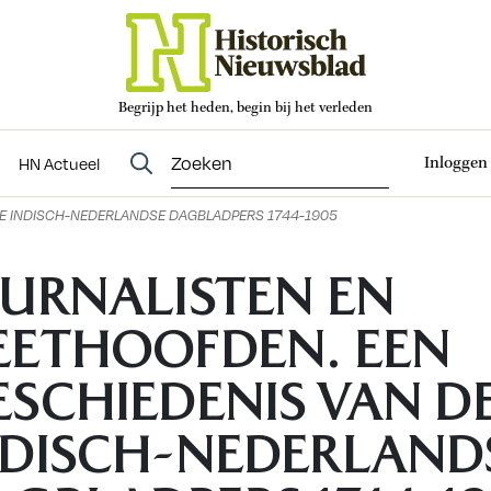
Begrijp het heden, begin bij het verleden
Abonneren
t
Evenementen
HN Actueel
Inloggen
HN Actueel
DE INDISCH-NEDERLANDSE DAGBLADPERS 1744-1905
OURNALISTEN EN
EETHOOFDEN. EEN
ESCHIEDENIS VAN D
NDISCH-NEDERLAND