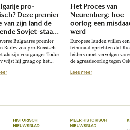
lgarije pro-
Het Proces van
isch? Deze premier
Neurenberg: hoe
e van zijn land de
oorlog een misdaa
iende Sovjet-staat
werd
en
sverse Bulgaarse premier
Europese landen willen ee
 Radev zou pro-Russisch
tribunaal oprichten dat Ru
net als zijn voorganger Todor
leiders moet vervolgen van
v wijst hij graag op het
de agressieoorlog tegen Oek
che bevrijdingsverhaal van
Tachtig jaar geleden werde
eer
Lees meer
Die vroegere premier was zo
Neurenberg voor het eerst
 aan het Kremlin, dat hij de
politieke en militaire leider
se soevereiniteit inzette in
veroordeeld voor het voere
andelingen met Moskou.
een agressieoorlog. Sindsdi
vs pro-Russische koers
kijkt de internationale
 met de ideeën van zijn
gemeenschap anders aan t
, die juist...
militair geweld: het was ge
HISTORISCH
MEER HISTORISCH
K
recht meer, maar een misdaa
NIEUWSBLAD
NIEUWSBLAD