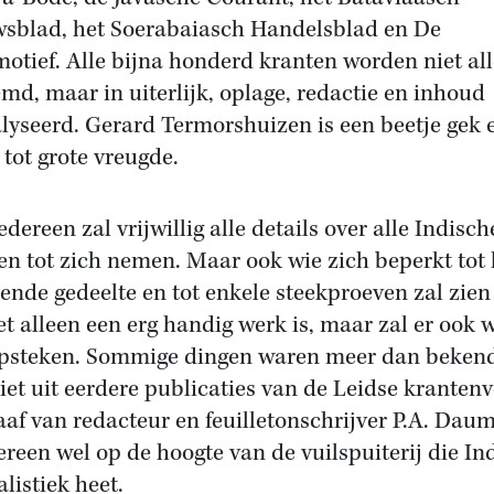
sblad, het Soerabaiasch Handelsblad en De
otief. Alle bijna honderd kranten worden niet al
md, maar in uiterlijk, oplage, redactie en inhoud
lyseerd. Gerard Termorshuizen is een beetje gek 
 tot grote vreugde.
edereen zal vrijwillig alle details over alle Indisch
en tot zich nemen. Maar ook wie zich beperkt tot 
dende gedeelte en tot enkele steekproeven zal zien
iet alleen een erg handig werk is, maar zal er ook 
psteken. Sommige dingen waren meer dan bekend
iet uit eerdere publicaties van de Leidse krantenv
aaf van redacteur en feuilletonschrijver P.A. Daum
dereen wel op de hoogte van de vuilspuiterij die In
listiek heet.