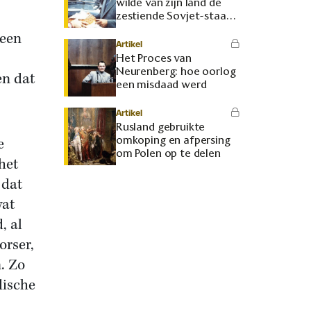
wilde van zijn land de
zestiende Sovjet-staat
maken
leen
Artikel
Het Proces van
Neurenberg: hoe oorlog
en dat
een misdaad werd
Artikel
Rusland gebruikte
omkoping en afpersing
e
om Polen op te delen
het
 dat
wat
, al
orser,
. Zo
dische