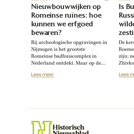
Nieuwbouwwijken op
Is Bu
Romeinse ruïnes: hoe
Russ
kunnen we erfgoed
wild
bewaren?
zest
mak
Bij archeologische opgravingen in
De ker
Nijmegen is het grootste
Roemen
Romeinse badhuiscomplex in
zijn; 
Nederland ontdekt. Maar op de
Zhivko
plek van de opgraving wordt
Russis
Lees meer
Lees m
binnenkort een nieuwe woonwijk
1878. 
gebouwd. Hoogleraar Monique
loyaal
van den Dries legt uit hoe
Bulgaar
archeologen en
onderh
projectontwikkelaars elkaar
Zhivko
kunnen helpen om Nederlands
botste
erfgoed zichtbaar te bewaren.
dochter
Over een paar jaar staat het
Nijmeegse Waalfront vol...