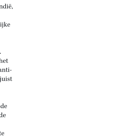
ndië,
ijke
.
het
anti-
juist
 de
 de
te