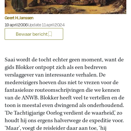
Geert H. Janssen
Gepubliceerd op:
19 april 2006
Update 11 april 2024
Bewaar bericht
Saai wordt de tocht echter geen moment, want de
gids Blokker ontpopt zich als een bedreven
verslaggever van interessante verhalen. De
medereizigers hoeven dus niet te vrezen voor de
fantasieloze routeomschrijvingen die we kennen
van de ANWB. Blokker heeft veel te vertellen en de
toon is meestal even dwingend als onderhoudend.
‘De Tachtigjarige Oorlog verdient de waarheid,’ zo
houdt hij ons ergens halverwege de expeditie voor.
‘Maar’, voegt de reisleider daar aan toe, ‘hij