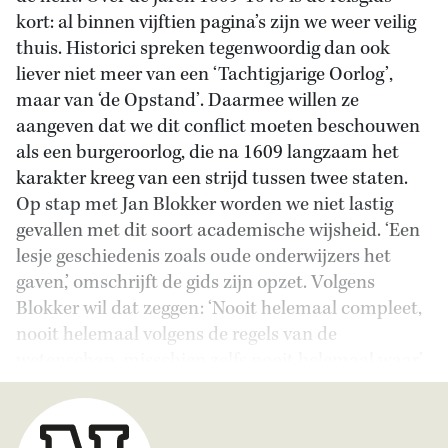
kort: al binnen vijftien pagina’s zijn we weer veilig
thuis. Historici spreken tegenwoordig dan ook
liever niet meer van een ‘Tachtigjarige Oorlog’,
maar van ‘de Opstand’. Daarmee willen ze
aangeven dat we dit conflict moeten beschouwen
als een burgeroorlog, die na 1609 langzaam het
karakter kreeg van een strijd tussen twee staten.
Op stap met Jan Blokker worden we niet lastig
gevallen met dit soort academische wijsheid. ‘Een
lesje geschiedenis zoals oude onderwijzers het
gaven,’ omschrijft de gids zijn opzet. Volgens
Blokker wil dat zeggen: ‘Nooit helemaal compleet,
nooit helemaal volgens de regels van de
wetenschap, misschien zelfs nooit helemaal waar.’