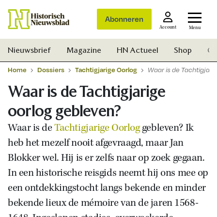
Abonneren
Account
Menu
Nieuwsbrief
Magazine
HN Actueel
Shop
Ge
Home
Dossiers
Tachtigjarige Oorlog
Waar is de Tachtigjari
Waar is de Tachtigjarige
oorlog gebleven?
Waar is de
Tachtigjarige Oorlog
gebleven? Ik
heb het mezelf nooit afgevraagd, maar Jan
Blokker wel. Hij is er zelfs naar op zoek gegaan.
In een historische reisgids neemt hij ons mee op
een ontdekkingstocht langs bekende en minder
bekende lieux de mémoire van de jaren 1568-
Zoek