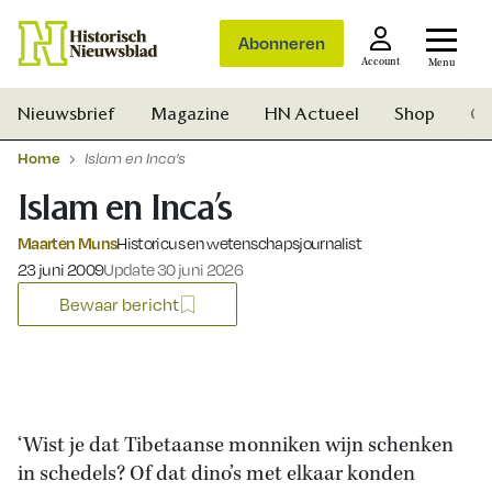
Abonneren
Account
Menu
Nieuwsbrief
Magazine
HN Actueel
Shop
Ge
Home
Islam en Inca’s
Islam en Inca’s
Maarten Muns
Historicus en wetenschapsjournalist
Gepubliceerd op:
23 juni 2009
Update 30 juni 2026
Bewaar bericht
‘Wist je dat Tibetaanse monniken wijn schenken
in schedels? Of dat dino’s met elkaar konden
Zoek