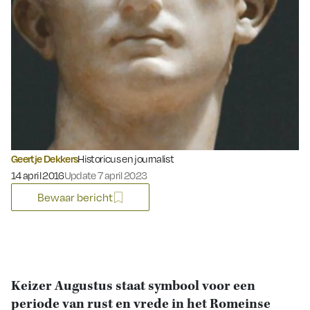
Geertje Dekkers
Historicus en journalist
Gepubliceerd op:
14 april 2016
Update 7 april 2023
Bewaar bericht
Keizer Augustus staat symbool voor een
periode van rust en vrede in het Romeinse