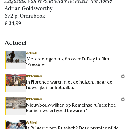
Augustus. Van revolutionair tot keizer van Rome
Adrian Goldsworthy
672 p. Omnibook
€ 34,99
Actueel
Artikel
Metereologen ruziën over D-Day in film
‘Pressure’
Interview
In Florence waren niet de huizen, maar de
huwelijken onbetaalbaar
Interview
Nieuwbouwwijken op Romeinse ruïnes: hoe
kunnen we erfgoed bewaren?
Artikel
Is Bulgarije pro-Russisch? Deze premier wilde