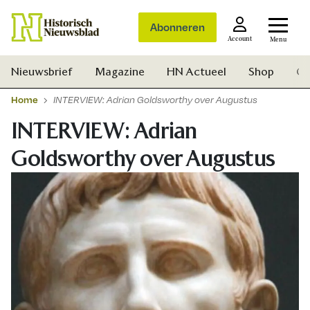
Abonneren
Account
Menu
Nieuwsbrief
Magazine
HN Actueel
Shop
Ge
Home
INTERVIEW: Adrian Goldsworthy over Augustus
INTERVIEW: Adrian
Goldsworthy over Augustus
Zoek