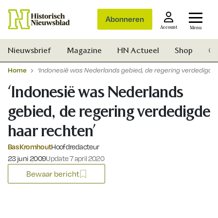
Abonneren
Account
Menu
Nieuwsbrief
Magazine
HN Actueel
Shop
Ge
Home
‘Indonesië was Nederlands gebied, de regering verdedigde 
‘Indonesië was Nederlands
gebied, de regering verdedigde
haar rechten’
Bas Kromhout
Hoofdredacteur
Gepubliceerd op:
23 juni 2009
Update 7 april 2020
Bewaar bericht
Zoek