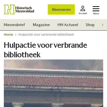
Abonneren
Account
Menu
Nieuwsbrief
Magazine
HN Actueel
Shop
Ge
Home
Hulpactie voor verbrande bibliotheek
Hulpactie voor verbrande
bibliotheek
Zoek