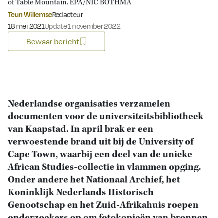
of Table Mountain. EPA/NIC BOTHMA
Teun Willemse
Redacteur
Gepubliceerd op:
18 mei 2021
Update 1 november 2022
Bewaar bericht
Nederlandse organisaties verzamelen
documenten voor de universiteitsbibliotheek
van Kaapstad. In april brak er een
verwoestende brand uit bij de University of
Cape Town, waarbij een deel van de unieke
African Studies-collectie in vlammen opging.
Onder andere het Nationaal Archief, het
Koninklijk Nederlands Historisch
Genootschap en het Zuid-Afrikahuis roepen