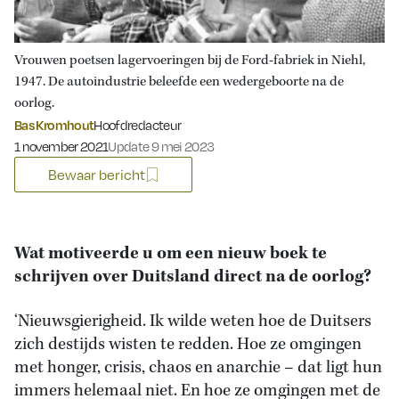
Vrouwen poetsen lagervoeringen bij de Ford-fabriek in Niehl,
1947. De autoindustrie beleefde een wedergeboorte na de
oorlog.
Bas Kromhout
Hoofdredacteur
Gepubliceerd op:
1 november 2021
Update 9 mei 2023
Bewaar bericht
Wat motiveerde u om een nieuw boek te
schrijven over Duitsland direct na de oorlog?
‘Nieuwsgierigheid. Ik wilde weten hoe de Duitsers
zich destijds wisten te redden. Hoe ze omgingen
met honger, crisis, chaos en anarchie – dat ligt hun
immers helemaal niet. En hoe ze omgingen met de