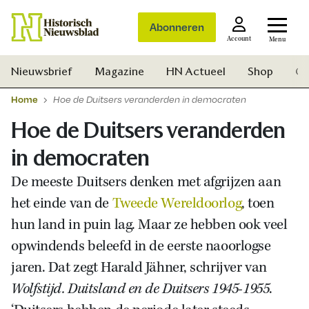
Abonneren
Account
Menu
Nieuwsbrief
Magazine
HN Actueel
Shop
Ge
Home
Hoe de Duitsers veranderden in democraten
Hoe de Duitsers veranderden
in democraten
De meeste Duitsers denken met afgrijzen aan
het einde van de
Tweede Wereldoorlog
, toen
hun land in puin lag. Maar ze hebben ook veel
opwindends beleefd in de eerste naoorlogse
jaren. Dat zegt Harald Jähner, schrijver van
Wolfstijd. Duitsland en de Duitsers 1945-1955
.
Zoek