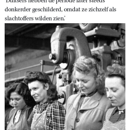
‘Duitsers hebben de periode later steeds
donkerder geschilderd, omdat ze zichzelf als
slachtoffers wilden zien.’