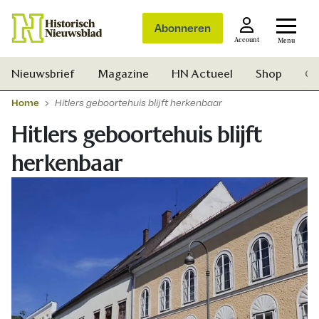
Abonneren
Account
Menu
Nieuwsbrief
Magazine
HN Actueel
Shop
Ge
Home
Hitlers geboortehuis blijft herkenbaar
Hitlers geboortehuis blijft
herkenbaar
Zoek