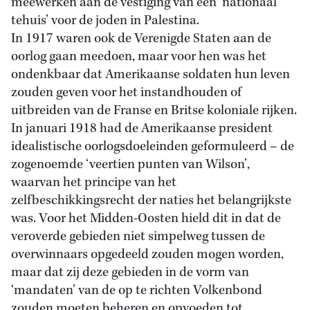
meewerken aan de vestiging van een ‘nationaal
tehuis’ voor de joden in Palestina.
In 1917 waren ook de Verenigde Staten aan de
oorlog gaan meedoen, maar voor hen was het
ondenkbaar dat Amerikaanse soldaten hun leven
zouden geven voor het instandhouden of
uitbreiden van de Franse en Britse koloniale rijken.
In januari 1918 had de Amerikaanse president
idealistische oorlogsdoeleinden geformuleerd – de
zogenoemde ‘veertien punten van Wilson’,
waarvan het principe van het
zelfbeschikkingsrecht der naties het belangrijkste
was. Voor het Midden-Oosten hield dit in dat de
veroverde gebieden niet simpelweg tussen de
overwinnaars opgedeeld zouden mogen worden,
maar dat zij deze gebieden in de vorm van
‘mandaten’ van de op te richten Volkenbond
zouden moeten beheren en opvoeden tot