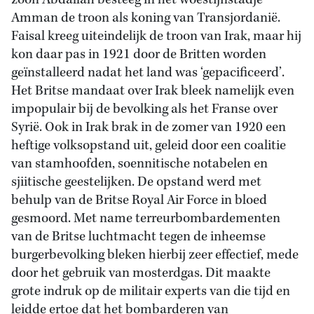
zoon Abdallah besteeg in het woestijnstadje
Amman de troon als koning van Transjordanië.
Faisal kreeg uiteindelijk de troon van Irak, maar hij
kon daar pas in 1921 door de Britten worden
geïnstalleerd nadat het land was ‘gepacificeerd’.
Het Britse mandaat over Irak bleek namelijk even
impopulair bij de bevolking als het Franse over
Syrië. Ook in Irak brak in de zomer van 1920 een
heftige volksopstand uit, geleid door een coalitie
van stamhoofden, soennitische notabelen en
sjiitische geestelijken. De opstand werd met
behulp van de Britse Royal Air Force in bloed
gesmoord. Met name terreurbombardementen
van de Britse luchtmacht tegen de inheemse
burgerbevolking bleken hierbij zeer effectief, mede
door het gebruik van mosterdgas. Dit maakte
grote indruk op de militair experts van die tijd en
leidde ertoe dat het bombarderen van