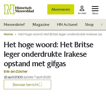
Abonneren
Account
Menu
Nieuwsbrief
Magazine
HN Actueel
Shop
Ge
Home
Het hoge woord: Het Britse leger onderdrukte Irakese opst
Het hoge woord: Het Britse
leger onderdrukte Irakese
opstand met gifgas
Erik-Jan Zürcher
Gepubliceerd op:
18 april 2003
Update 7 april 2020
Bewaar bericht
Zoek