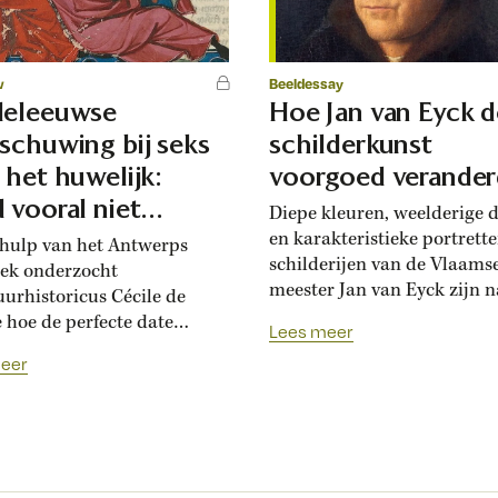
w
Beeldessay
deleeuwse
Hoe Jan van Eyck d
schuwing bij seks
schilderkunst
 het huwelijk:
voorgoed verande
 vooral niet
Diepe kleuren, weelderige d
ekt
en karakteristieke portrett
hulp van het Antwerps
schilderijen van de Vlaams
ek onderzocht
meester Jan van Eyck zijn 
uurhistoricus Cécile de
600 jaar nog steeds
 hoe de perfecte date
Lees meer
overrompelend. Generaties
ag in de late Middeleeuwen.
eer
kunstenaars in heel Europa
edjes waren bedoeld om
door hem beïnvloed. Vanaf 
zelle jongeren goed terecht
moment dat Het Lam Gods 
en komen.’ Rond 1540
1432 wordt getoond in de S
een er in de Zuidelijke
Baafskathedraal in Gent, is
anden een liedbundel die
van Eyck beroemd....