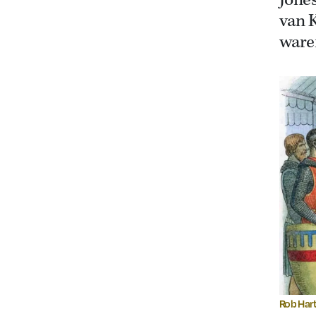
Jones
van K
ware
Rob Har