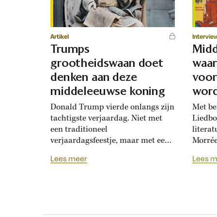
Artikel
Intervie
Trumps
Mid
grootheidswaan doet
waar
denken aan deze
voor
middeleeuwse koning
word
ontd
Donald Trump vierde onlangs zijn
Met be
tachtigste verjaardag. Niet met
Liedbo
een traditioneel
literat
verjaardagsfeestje, maar met een
Morrée
vechtsportgala voor het Witte
eruitz
Lees meer
Lees m
Huis. Het zal niemand meer echt
‘De li
verrassen, want het past bij de
vrijge
welhaast keizerlijke status die
te lat
Trump zichzelf toedicht. In de
versch
twaalfde-eeuwse Spaanse koning
Nederl