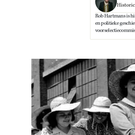
Historic
Rob Hartmans is hist
en politieke geschi
voorselectiecommiss