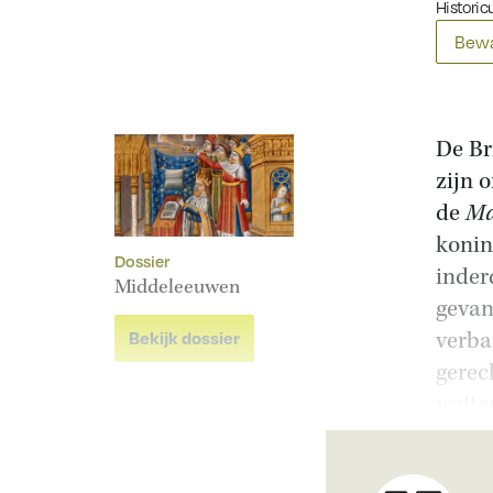
Historicu
Bewa
De Br
zijn 
de
Ma
konin
Dossier
inder
Middeleeuwen
gevan
verba
Bekijk dossier
gerec
wette