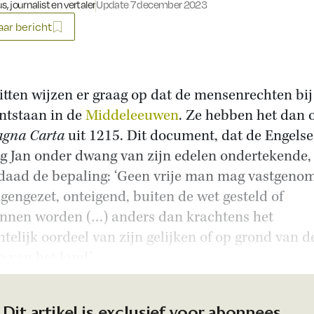
s, journalist en vertaler
Update 7 december 2023
ar bericht
itten wijzen er graag op dat de mensenrechten bij
ontstaan in de
Middeleeuwen
. Ze hebben het dan 
gna Carta
uit 1215. Dit document, dat de Engelse
g Jan onder dwang van zijn edelen ondertekende,
daad de bepaling: ‘Geen vrije man mag vastgenom
gengezet, onteigend, buiten de wet gesteld of
nnen worden (…) anders dan krachtens het
htelijk oordeel van zijn gelijken of op grond van d
n van het land.’
Dit artikel is exclusief voor abonnees