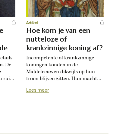
Artikel
e
Hoe kom je van een
nutteloze of
rde
krankzinnige koning af?
etails
Incompetente of krankzinnige
en. De
koningen konden in de
e
Middeleeuwen dikwijls op hun
na ruim
troon blijven zitten. Hun macht
was nu eenmaal sacraal. Toch
Lees meer
wisten
 zijn
hun tegenstanders ‘nutteloze’
het
vorsten soms weg te werken. In
in
1398 ging de Duitse
t.
koning Wenceslaus IV op
 Jan
staatsbezoek bij
zijn Franse collega Karel VI. In