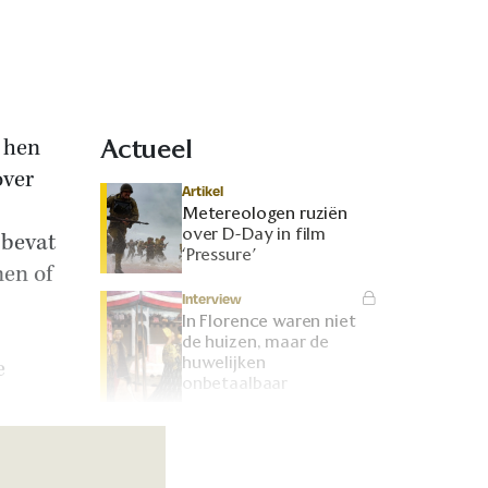
 hen
Actueel
over
Artikel
Metereologen ruziën
over D-Day in film
 bevat
‘Pressure’
en of
Interview
In Florence waren niet
de huizen, maar de
huwelijken
e
onbetaalbaar
Interview
Nieuwbouwwijken op
Romeinse ruïnes: hoe