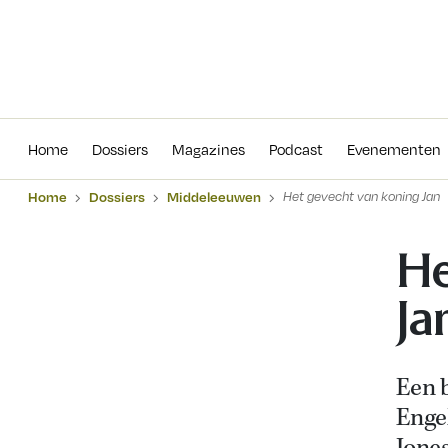
Home
Dossiers
Magazines
Podcas
Home
Dossiers
Magazines
Podcast
Evenementen
Home
Dossiers
Middeleeuwen
Het gevecht van koning Jan
He
Ja
Een 
Enge