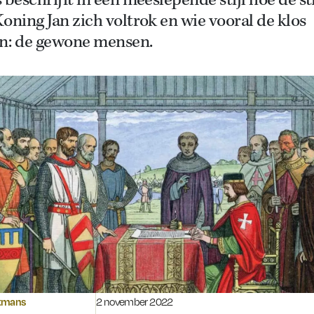
 beschrijft in een meeslepende stijl hoe de st
oning Jan zich voltrok en wie vooral de klos
n: de gewone mensen.
Gepubliceerd op:
tmans
2 november 2022