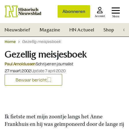
Abonneren
Account
Menu
Nieuwsbrief
Magazine
HN Actueel
Shop
Ge
Home
Gezellig meisjesboek
Gezellig meisjesboek
Paul Arnoldussen
Schrijver en journalist
Gepubliceerd op:
27 maart 2002
Update 7 april 2020
Bewaar bericht
Ik fietste met mijn zoontje langs het Anne
Frankhuis en hij was geïmponeerd door de lange rij
Zoek