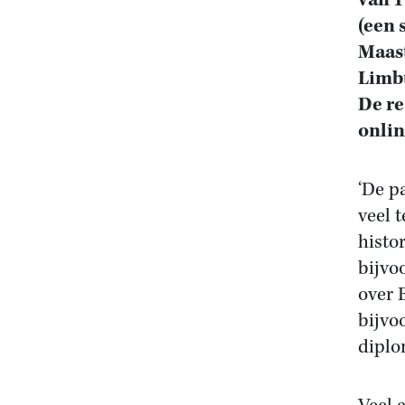
van 1
(een 
Maast
Limbu
De re
onlin
‘De p
veel t
histo
bijvo
over 
bijvo
diplo