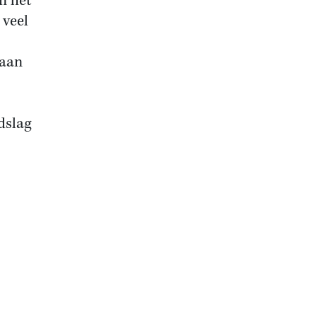
n het
 veel
gaan
dslag