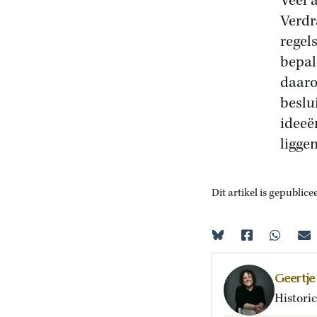
Veel 
Verdr
regel
bepal
daaro
beslu
ideeë
liggen
Dit artikel is gepublice
Geertje
Historic