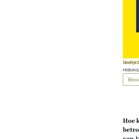
Geertje 
Historicu
Bewa
Hoe k
betro