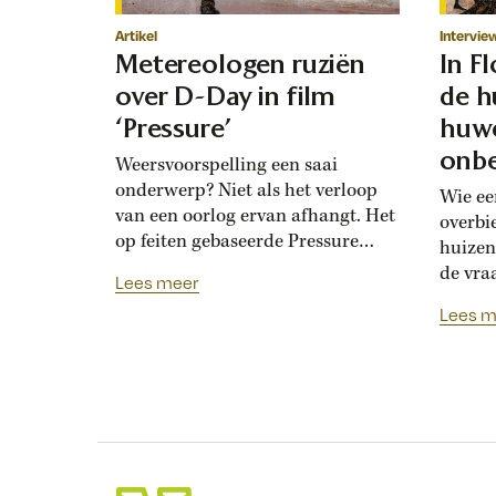
Artikel
Intervie
Metereologen ruziën
In F
over D-Day in film
de h
‘Pressure’
huwe
onbe
Weersvoorspelling een saai
onderwerp? Niet als het verloop
Wie ee
van een oorlog ervan afhangt. Het
overbi
op feiten gebaseerde Pressure
huizen
toont de hoogoplopende ruzie
de vra
Lees meer
tussen geallieerde meteorologen
Renais
Lees m
over de verwachting voor D-Day.
ook la
Bedolven onder tegenstrijdige
doordat
adviezen moet opperbevelhebber
opdrev
Dwight Eisenhower beslissen over
‘bruids
de invasiedatum. Als D-Day een
histor
maand eerder was gepland,
‘Bruid
waren meteorologen het volstrekt
financ