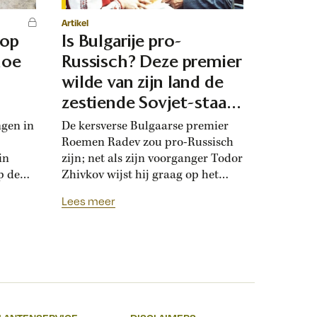
Artikel
 op
Is Bulgarije pro-
hoe
Russisch? Deze premier
d
wilde van zijn land de
zestiende Sovjet-staat
maken
ngen in
De kersverse Bulgaarse premier
Roemen Radev zou pro-Russisch
in
zijn; net als zijn voorganger Todor
p de
Zhivkov wijst hij graag op het
dt
Russische bevrijdingsverhaal van
Lees meer
onwijk
1878. Die vroegere premier was zo
que
loyaal aan het Kremlin, dat hij de
Bulgaarse soevereiniteit inzette in
onderhandelingen met Moskou.
r
Zhivkovs pro-Russische koers
nds
botste met de ideeën van zijn
n.
dochter, die juist...