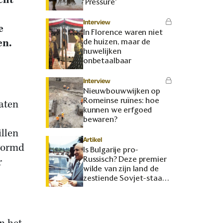
cht
‘Pressure’
Interview
e
In Florence waren niet
en.
de huizen, maar de
huwelijken
onbetaalbaar
Interview
Nieuwbouwwijken op
Romeinse ruïnes: hoe
aten
kunnen we erfgoed
bewaren?
illen
Artikel
vormd
Is Bulgarije pro-
Russisch? Deze premier
r
wilde van zijn land de
zestiende Sovjet-staat
maken