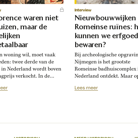
w
Interview
lorence waren niet
Nieuwbouwwijken
uizen, maar de
Romeinse ruïnes: 
lijken
kunnen we erfgoe
taalbaar
bewaren?
n woning wil, moet vaak
Bij archeologische opgravi
eden: twee derde van de
Nijmegen is het grootste
 in Nederland wordt boven
Romeinse badhuiscomplex 
agprijs verkocht. In de
Nederland ontdekt. Maar o
sance hadden Florentijnen
plek van de opgraving wor
eer
Lees meer
st van overbiedingsgekte:
binnenkort een nieuwe wo
 rijke families de prijs
gebouwd. Hoogleraar Moni
en, ontstond er
van den Dries legt uit hoe
schatsinflatie’, vertelt
archeologen en
icus Marlisa den Hartog.
projectontwikkelaars elkaa
sschatten werden een
kunnen helpen om Nederla
iële markt op zich.’ Hoe zag
erfgoed zichtbaar te beware