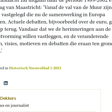
aandacht zal uitgaan naar de periode 1989-2002 e
ag van Maastricht: ‘Vanaf de val van de Muur zijn
s vastgelegd die nu de samenwerking in Europa
en. Actuele debatten, bijvoorbeeld over de euro, 
p terug. Vandaar dat we de herinneringen aan de
itvorming willen vastleggen, en de veranderende
n, visies, motieven en debatten die eraan ten gron
.’
erd in
Historisch Nieuwsblad 1-2021
 Dekkers
us en journalist