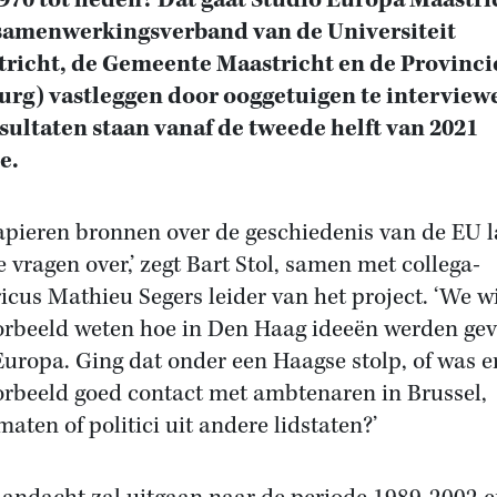
970 tot heden? Dat gaat Studio Europa Maastri
samenwerkingsverband van de Universiteit
richt, de Gemeente Maastricht en de Provinci
rg) vastleggen door ooggetuigen te interview
sultaten staan vanaf de tweede helft van 2021
e.
apieren bronnen over de geschiedenis van de EU l
e vragen over,’ zegt Bart Stol, samen met collega-
ricus Mathieu Segers leider van het project. ‘We w
orbeeld weten hoe in Den Haag ideeën werden ge
Europa. Ging dat onder een Haagse stolp, of was e
orbeeld goed contact met ambtenaren in Brussel,
maten of politici uit andere lidstaten?’