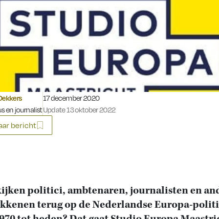
Gepubliceerd op:
Dekkers
17 december 2020
s en journalist
Update 13 oktober 2022
ar bericht
ijken politici, ambtenaren, journalisten en an
kkenen terug op de Nederlandse Europa-polit