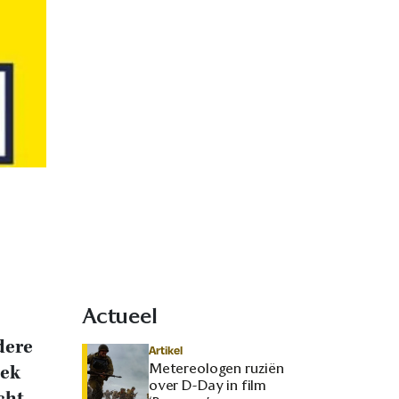
Actueel
dere
Artikel
Metereologen ruziën
iek
over D-Day in film