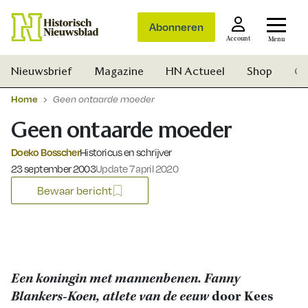
Abonneren
Account
Menu
Nieuwsbrief
Magazine
HN Actueel
Shop
Ge
Home
Geen ontaarde moeder
Geen ontaarde moeder
Doeko Bosscher
Historicus en schrijver
Gepubliceerd op:
23 september 2003
Update 7 april 2020
Bewaar bericht
Een koningin met mannenbenen. Fanny
Blankers-Koen, atlete van de eeuw
door Kees
Zoek