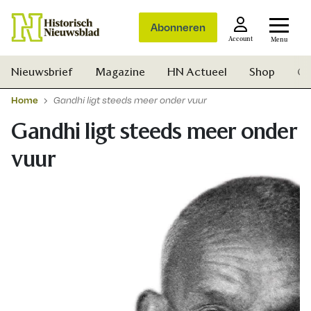
Abonneren
Account
Menu
Nieuwsbrief
Magazine
HN Actueel
Shop
Ge
Home
Gandhi ligt steeds meer onder vuur
Gandhi ligt steeds meer onder
vuur
Zoek