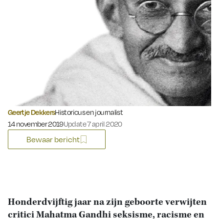
Geertje Dekkers
Historicus en journalist
Gepubliceerd op:
14 november 2019
Update 7 april 2020
Bewaar bericht
Honderdvijftig jaar na zijn geboorte verwijten
critici Mahatma Gandhi seksisme, racisme en