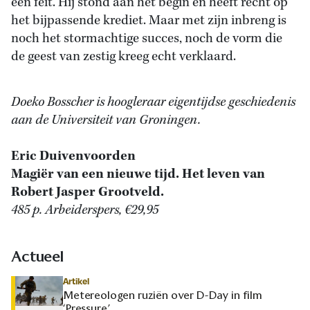
een feit. Hij stond aan het begin en heeft recht op
het bijpassende krediet. Maar met zijn inbreng is
noch het stormachtige succes, noch de vorm die
de geest van zestig kreeg echt verklaard.
Doeko Bosscher is hoogleraar eigentijdse geschiedenis
aan de Universiteit van Groningen.
Eric Duivenvoorden
Magiër van een nieuwe tijd. Het leven van
Robert Jasper Grootveld.
485 p. Arbeiderspers, €29,95
Actueel
Artikel
Metereologen ruziën over D-Day in film
‘Pressure’