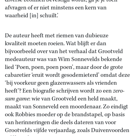
diverse bronnen bevestigd wordt, ga je je toch
afvragen of er niet minstens een kern van
waarheid [in] schuilt.’
De auteur heeft met riemen van dubieuze
kwaliteit moeten roeien. Wat blijft er dan
bijvoorbeeld over van het verhaal dat Grootveld
medeauteur was van Wim Sonnevelds bekende
lied ‘Poen, poen, poen poen’, maar door de grote
cabaretier ‘eruit wordt gesodemieterd’ omdat deze
‘bij voorkeur geen glazenwassers als vrienden
heeft’? Een biografie schrijven wordt zo een
zero-
sum game
: wie van Grootveld een held maakt,
maakt van Sonneveld een moordenaar. Zo eindigt
ook Robbies moeder op de brandstapel, op basis
van herinneringen die deels dateren van voor
Grootvelds vijfde verjaardag, zoals Duivenvoorden