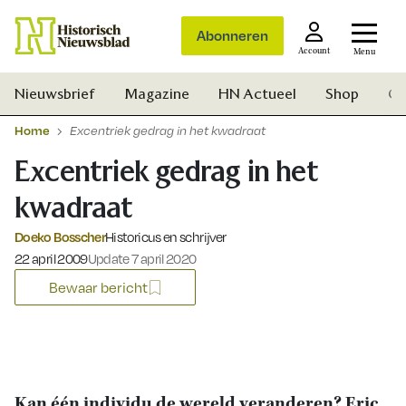
Abonneren
Account
Menu
Nieuwsbrief
Magazine
HN Actueel
Shop
Ge
Home
Excentriek gedrag in het kwadraat
Excentriek gedrag in het
kwadraat
Doeko Bosscher
Historicus en schrijver
Gepubliceerd op:
22 april 2009
Update 7 april 2020
Bewaar bericht
Zoek
Kan één individu de wereld veranderen? Eric