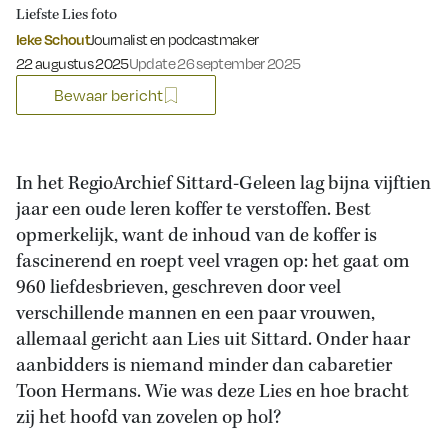
Liefste Lies foto
Ieke Schout
Journalist en podcastmaker
Gepubliceerd op:
22 augustus 2025
Update 26 september 2025
Bewaar bericht
In het RegioArchief Sittard-Geleen lag bijna vijftien
jaar een oude leren koffer te verstoffen. Best
opmerkelijk, want de inhoud van de koffer is
fascinerend en roept veel vragen op: het gaat om
960 liefdesbrieven, geschreven door veel
verschillende mannen en een paar vrouwen,
allemaal gericht aan Lies uit Sittard. Onder haar
aanbidders is niemand minder dan cabaretier
Toon Hermans. Wie was deze Lies en hoe bracht
zij het hoofd van zovelen op hol?