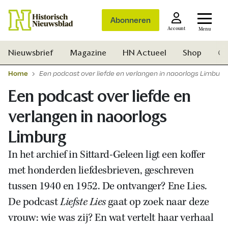
Abonneren
Account
Menu
Nieuwsbrief
Magazine
HN Actueel
Shop
Ge
Home
Een podcast over liefde en verlangen in naoorlogs Limburg
Een podcast over liefde en
verlangen in naoorlogs
Limburg
In het archief in Sittard-Geleen ligt een koffer
met honderden liefdesbrieven, geschreven
tussen 1940 en 1952. De ontvanger? Ene Lies.
De podcast
Liefste Lies
gaat op zoek naar deze
vrouw: wie was zij? En wat vertelt haar verhaal
Zoek