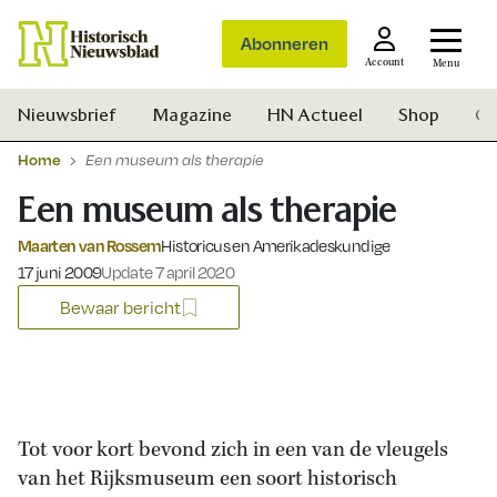
Abonneren
Account
Menu
Nieuwsbrief
Magazine
HN Actueel
Shop
Ge
Home
Een museum als therapie
Een museum als therapie
Maarten van Rossem
Historicus en Amerikadeskundige
Gepubliceerd op:
17 juni 2009
Update 7 april 2020
Bewaar bericht
Tot voor kort bevond zich in een van de vleugels
van het Rijksmuseum een soort historisch
Zoek